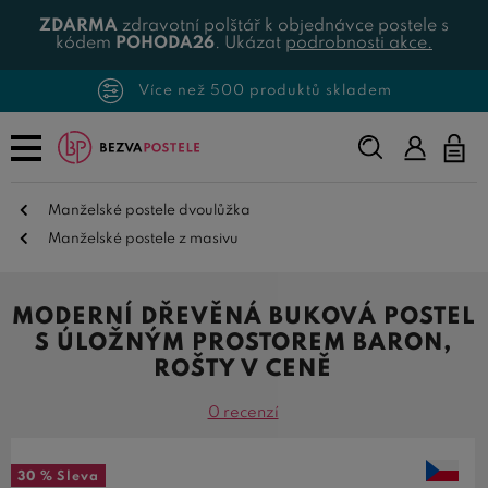
ZDARMA
zdravotní polštář k objednávce postele s
kódem
POHODA26
. Ukázat
podrobnosti akce.
Více než 500 produktů skladem
Napište,
co
hledáte...
Manželské postele dvoulůžka
Manželské postele z masivu
MODERNÍ DŘEVĚNÁ BUKOVÁ POSTEL
S ÚLOŽNÝM PROSTOREM BARON,
ROŠTY V CENĚ
0 recenzí
30 %
Sleva