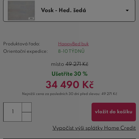
Vosk - Hed. šedá
Produktová řada:
HappyBed buk
Orientační expedice:
8-10 TÝDNŮ
místo
49 271
Kč
Ušetříte 30 %
34 490
Kč
Nejnižší cena za posledních 30 dní před slevou:
49 271
Kč
vložit do košíku
Vypočíst výši splátky Home Credit