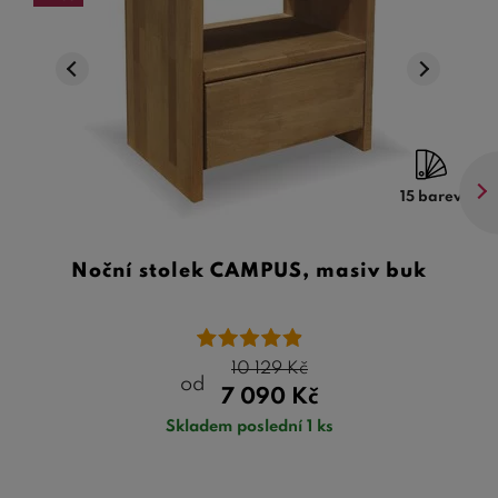
15 barev
Noční stolek CAMPUS, masiv buk
10 129
Kč
od
7 090
Kč
Skladem poslední 1 ks