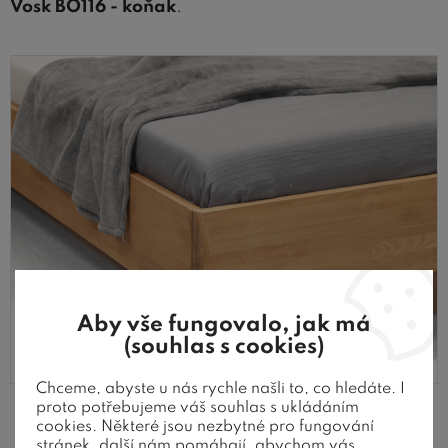
Vosk BO116 - koňak
.
Aby vše fungovalo, jak má
(souhlas s cookies)
Chceme, abyste u nás rychle našli to, co hledáte. I
proto potřebujeme váš souhlas s ukládáním
cookies. Některé jsou nezbytné pro fungování
Praktický úložný prostor na vše
stránek, další nám pomáhají, abychom vás