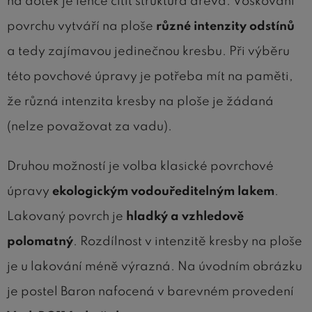
na dotek je lehce cítit struktura dřeva. Voskování
povrchu vytváří na ploše
různé intenzity odstínů
a tedy zajímavou jedinečnou kresbu. Při výběru
této povchové úpravy je potřeba mít na paměti,
že různá intenzita kresby na ploše je žádaná
(nelze považovat za vadu).
Druhou možností je volba klasické povrchové
úpravy
ekologickým vodouředitelným lakem
.
Lakovaný povrch je
hladký a vzhledově
polomatný
. Rozdílnost v intenzitě kresby na ploše
je u lakování méně výrazná. Na úvodním obrázku
je postel Baron nafocená v barevném provedení