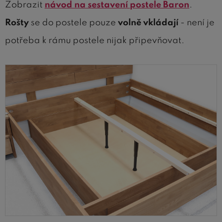
Zobrazit
návod na sestavení postele Baron
.
Rošty
se do postele pouze
volně vkládají
- není je
potřeba k rámu postele nijak připevňovat.