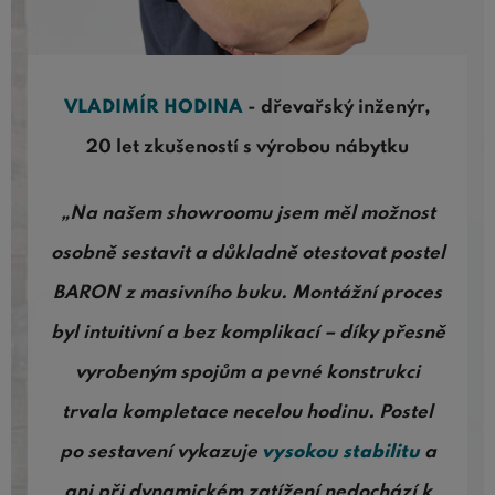
VLADIMÍR HODINA
- dřevařský inženýr,
20 let zkušeností s výrobou nábytku
„Na našem showroomu jsem měl možnost
osobně sestavit a důkladně otestovat postel
BARON z masivního buku. Montážní proces
byl intuitivní a bez komplikací – díky přesně
vyrobeným spojům a pevné konstrukci
trvala kompletace necelou hodinu. Postel
po sestavení vykazuje
vysokou stabilitu
a
ani při dynamickém zatížení nedochází k