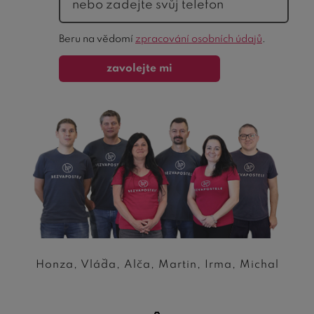
Ochrana
Beru na vědomí
zpracování osobních údajů
.
formuláře
zavolejte mi
Honza, Vláďa, Alča, Martin, Irma, Michal