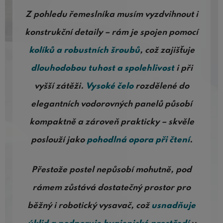
Z pohledu řemeslníka musím vyzdvihnout i
konstrukční detaily – rám je spojen pomocí
kolíků a robustních šroubů
, což zajišťuje
dlouhodobou tuhost a spolehlivost
i při
vyšší zátěži.
Vysoké čelo
rozdělené do
elegantních vodorovných panelů působí
kompaktně a zároveň prakticky – skvěle
poslouží jako
pohodlná opora při čtení
.
Přestože postel nepůsobí mohutně, pod
rámem zůstává dostatečný prostor pro
běžný i robotický vysavač, což
usnadňuje