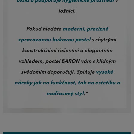
úklid a podporuje hygienické prostředí
v
ložnici.
Pokud hledáte
moderní, precizně
zpracovanou bukovou postel
s chytrými
konstrukčními řešeními a elegantním
vzhledem, postel BARON vám s klidným
svědomím doporučuji. Splňuje
vysoké
nároky jak na funkčnost, tak na estetiku a
nadčasový styl
.“