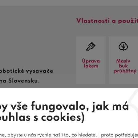
Vlastnosti a použi
Úprava
Masiv
lakem
buk
obotické vysavače
průběžný
na Slovensku.
y vše fungovalo, jak má
ouhlas s cookies)
Cena dopravy
Recenze
Dotaz pro
, abyste u nás rychle našli to, co hledáte. I proto potřebuj