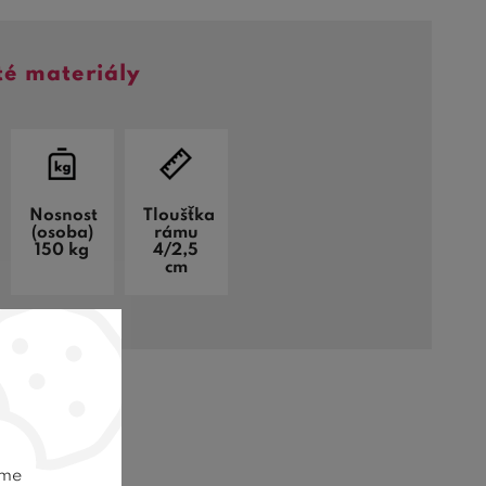
té materiály
Nosnost
Tloušťka
(osoba)
rámu
150 kg
4/2,5
cm
dejci
eme