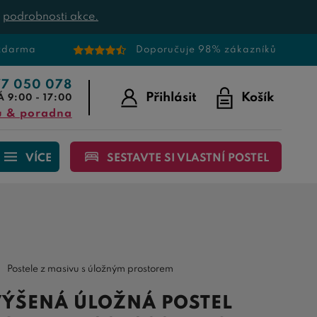
t
podrobnosti akce.
 zdarma
Doporučuje 98% zákazníků
77 050 078
Přihlásit
Košík
Á 9:00 - 17:00
u & poradna
VÍCE
SESTAVTE SI VLASTNÍ POSTEL
Postele z masivu s úložným prostorem
ÝŠENÁ ÚLOŽNÁ POSTEL