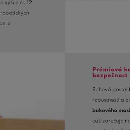
e výšce ca 12
 robotických
aci s
Prémiová k
bezpečnost 
Rohová postel
robustnosti a 
bukového masiv
což zaručuje n