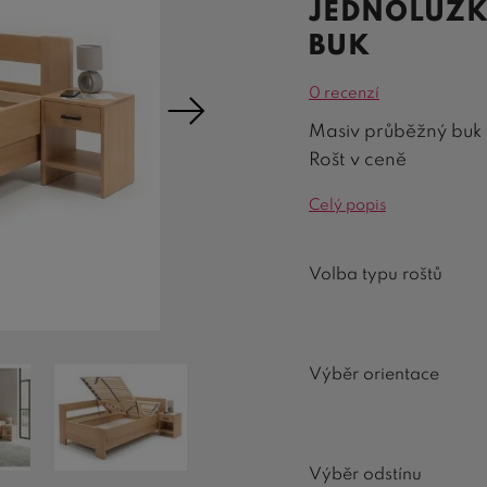
JEDNOLŮŽK
BUK
0 recenzí
Masiv průběžný buk 
Rošt v ceně
Celý popis
Volba typu roštů
Výběr orientace
Výběr odstínu