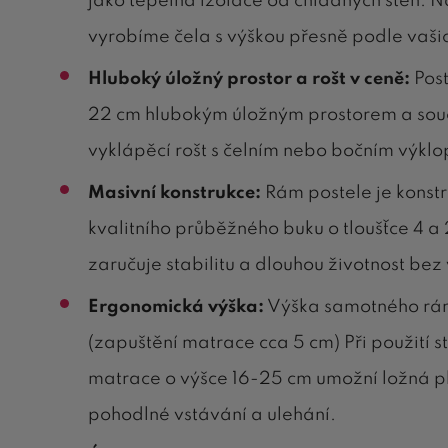
jako tepelná izolace od chladných stěn. N
vyrobíme čela s výškou přesně podle vaš
Hluboký úložný prostor a rošt v ceně:
Post
22 cm hlubokým úložným prostorem a souč
vyklápěcí rošt s čelním nebo bočním výkl
Masivní konstrukce:
Rám postele je konst
kvalitního průběžného buku o tloušťce 4 a
zaručuje stabilitu a dlouhou životnost bez 
Ergonomická výška:
Výška samotného rám
(zapuštění matrace cca 5 cm) Při použití 
matrace o výšce 16-25 cm umožní ložná p
pohodlné vstávání a ulehání.