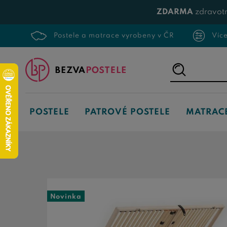
ZDARMA
zdravotn
Postele a matrace vyrobeny v ČR
Víc
Napište,
co
hledáte...
POSTELE
PATROVÉ POSTELE
MATRAC
Novinka