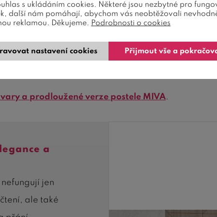
ouhlas s ukládáním cookies. Některé jsou nezbytné pro fungo
ek, další nám pomáhají, abychom vás neobtěžovali nevhodn
nou reklamou. Děkujeme.
Podrobnosti o cookies
 čelo.
Čisté linie
a
přirozená kresba
materiálu dodáva
ravovat nastavení cookies
Přijmout vše a pokračov
 z ní dělá ideálního parťáka pro úsporu místa bez k
 tvary a prodloužené verze postele MIVA
.
elegance a
nefungují jen
čtení, ale také