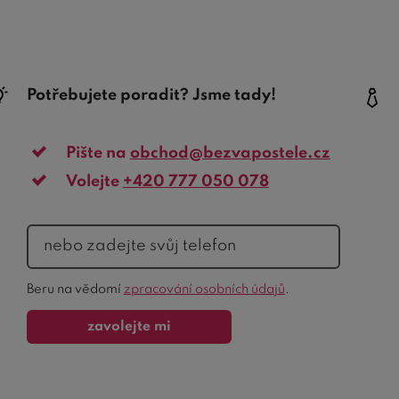
Potřebujete poradit? Jsme tady!
Pište na
obchod@bezvapostele.cz
Volejte
+420 777 050 078
telefon
Ochrana
Beru na vědomí
zpracování osobních údajů
.
formuláře
zavolejte mi