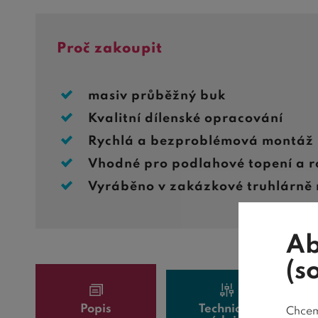
Proč zakoupit
masiv průběžný buk
Kvalitní dílenské opracování
Rychlá a bezproblémová montáž
Vhodné pro podlahové topení a r
Vyráběno v zakázkové truhlárně 
Ab
(s
Popis
Technické
Chceme