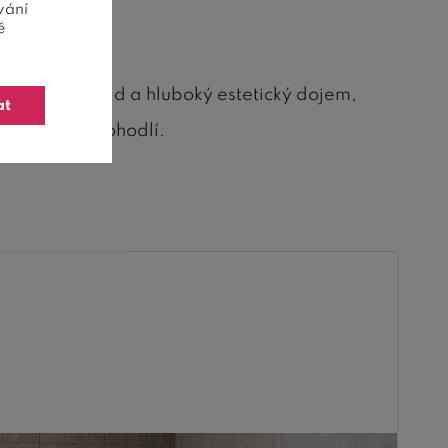
vání
ě
jí posteli řád a hluboký estetický dojem,
at
ompromisů v pohodlí.