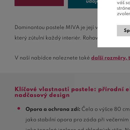
údaje
váš s
strán
zvole
Dominantou postele MIVA je její vysoké rohové
Sp
který zútulní každý interiér. Rohové provedení
V naší nabídce naleznete také
další rozměry,
Klíčové vlastnosti postele: přírodní 
nadčasový design
Opora a ochrana zdí:
Čela o výšce 80 cm 
jako stabilní opora pro záda při večerním 