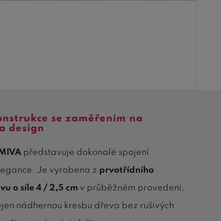
onstrukce se zaměřením na
a design
MIVA
představuje dokonalé spojení
elegance. Je vyrobena z
prvotřídního
u o síle 4 / 2,5 cm
v průběžném provedení,
ejen nádhernou kresbu dřeva bez rušivých