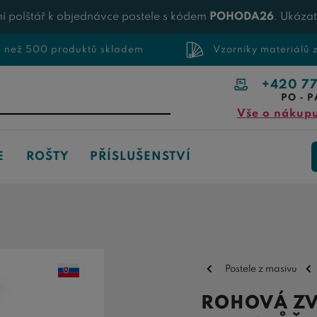
í polštář k objednávce postele s kódem
POHODA26
. Ukáza
e než 500 produktů skladem
Vzorníky materiálů
+420 7
PO - P
Vše o nákup
E
ROŠTY
PŘÍSLUŠENSTVÍ
Postele z masivu
ROHOVÁ ZV