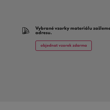
Vybrané vzorky materiálu zašlem
adresu.
objednat vzorek zdarma