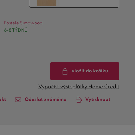
Postele Simawood
6-8 TÝDNŮ
vložit do košíku
Vypočíst výši splátky Home Credit
ukt
Odeslat známému
Vytisknout