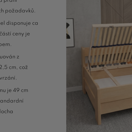
a přání
ich požadavků.
el disponuje ca
ástí ceny je
opem.
ruován z
 2,5 cm, což
vrzání.
u je 49 cm
standardní
locha