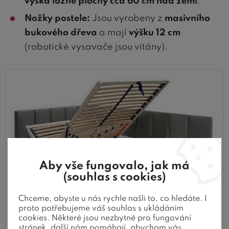
výška ložné plochy cca 60 cm nad zemí
.
Nožky postele:
Jsou vyrobeny z
masivního
bukového dřeva
a mají
výšku 12 cm
(robotické vysavače jsou vítány).
Aby vše fungovalo, jak má
(souhlas s cookies)
Chceme, abyste u nás rychle našli to, co hledáte. I
proto potřebujeme váš souhlas s ukládáním
cookies. Některé jsou nezbytné pro fungování
stránek, další nám pomáhají, abychom vás