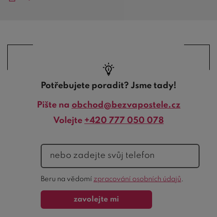
Potřebujete poradit? Jsme tady!
Pište na
obchod@bezvapostele.cz
Volejte
+420 777 050 078
telefon
Ochrana
Beru na vědomí
zpracování osobních údajů
.
formuláře
zavolejte mi