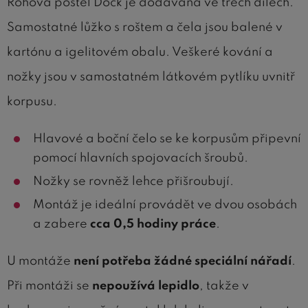
Rohová postel Dock je dodávána ve třech dílech.
Samostatné lůžko s roštem a čela jsou balené v
kartónu a igelitovém obalu. Veškeré kování a
nožky jsou v samostatném látkovém pytlíku uvnitř
korpusu.
Hlavové a boční čelo se ke korpusům připevní
pomocí hlavních spojovacích šroubů.
Nožky se rovněž lehce přišroubují.
Montáž je ideální provádět ve dvou osobách
a zabere
cca 0,5 hodiny práce
.
U montáže
není potřeba žádné speciální nářadí
.
Při montáži se
nepoužívá lepidlo
, takže v