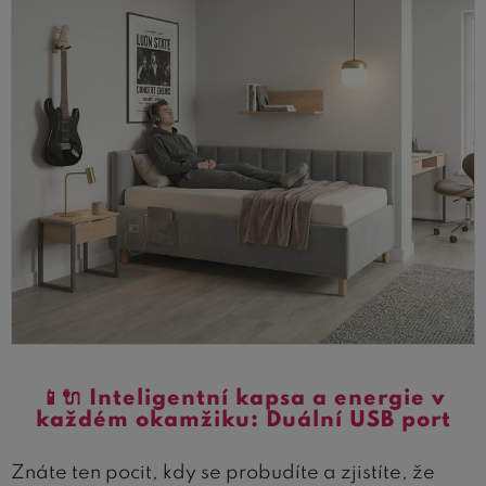
📱🔌 Inteligentní kapsa a energie v
každém okamžiku: Duální USB port
Znáte ten pocit, kdy se probudíte a zjistíte, že