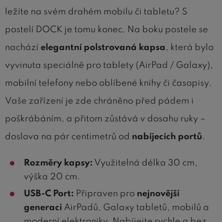
ležíte na svém drahém mobilu či tabletu? S
postelí DOCK je tomu konec. Na boku postele se
nachází
elegantní polstrovaná kapsa
, která byla
vyvinuta speciálně pro tablety (AirPad / Galaxy),
mobilní telefony nebo oblíbené knihy či časopisy.
Vaše zařízení je zde chráněno před pádem i
poškrábáním, a přitom zůstává v dosahu ruky –
doslova na pár centimetrů od
nabíjecích portů
.
Rozměry kapsy:
Využitelná délka 30 cm,
výška 20 cm.
USB-C Port:
Připraven pro
nejnovější
generaci
AirPadů, Galaxy tabletů, mobilů a
moderní elektroniky. Nabíjejte rychle a bez