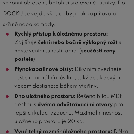
sezónní oblečení, batoh či srolované ručníky. Do
DOCKU se vejde vše, co by jinak zaplňovalo
skříně nebo komody.
Rychlý přístup k úložnému prostoru:
Zajišťuje
čelní nebo bočně výklopný rošt
s
nastavením tuhosti lamel (
součástí ceny
postele
).
Plynokapalinové písty:
Díky nim zvednete
rošt s minimálním úsilím, takže se ke svým
věcem dostanete během vteřiny.
Dno úložného prostoru:
Řešeno bílou MDF
deskou s
dvěma odvětrávacími otvory
pro
lepší cirkulaci vzduchu. Maximální nosnost
úložného prostoru je 20 kg.
Využitelný rozměr úložného prostoru:
Délka