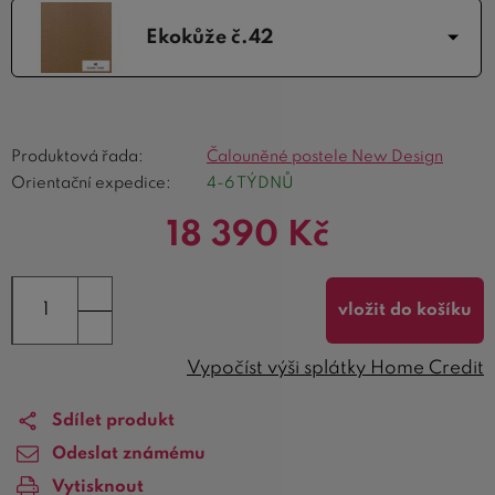
Ekokůže č.42
Produktová řada:
Čalouněné postele New Design
Orientační expedice:
4-6 TÝDNŮ
18 390
Kč
vložit do košíku
Vypočíst výši splátky Home Credit
Sdílet produkt
Odeslat známému
Vytisknout