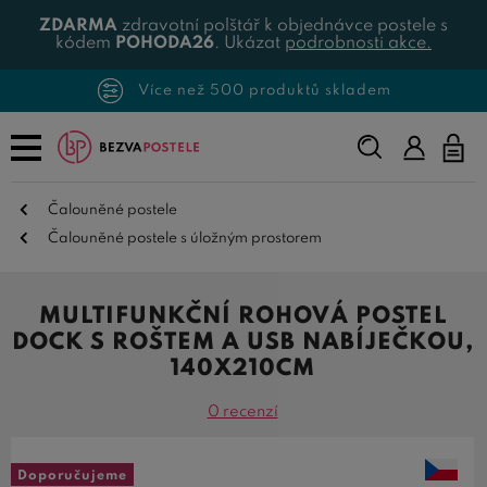
ZDARMA
zdravotní polštář k objednávce postele s
kódem
POHODA26
. Ukázat
podrobnosti akce.
Více než 500 produktů skladem
Napište,
co
hledáte...
Čalouněné postele
Čalouněné postele s úložným prostorem
MULTIFUNKČNÍ ROHOVÁ POSTEL
DOCK S ROŠTEM A USB NABÍJEČKOU,
140X210CM
0 recenzí
Doporučujeme