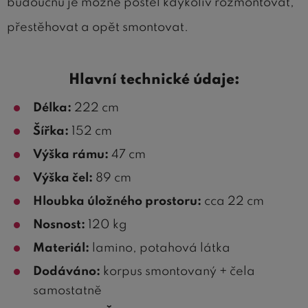
budoucnu je možné postel kdykoliv rozmontovat,
přestěhovat a opět smontovat.
Hlavní technické údaje:
Délka:
222 cm
Šířka:
152 cm
Výška rámu:
47 cm
Výška čel:
89 cm
Hloubka úložného prostoru:
cca 22 cm
Nosnost:
120 kg
Materiál:
lamino, potahová látka
Dodáváno:
korpus smontovaný + čela
samostatně