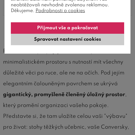
neobtěžovali nevhodně zvolenou reklamou.
Děkujeme.
Podrobnosti o cookies
Přijmout vše a pokračovat
Organizační centrum vašeho domova s
čelním nebo bočním roštem v ceně
Spravovat nastavení cookies
Postel DOCK propojuje vaši touhu po klidném,
minimalistickém prostoru s nutností mít všechny
důležité věci po ruce, ale ne na očích. Pod jejím
elegantním čalouněným povrchem se ukrývá
gigantický, promyšleně členěný úložný prostor
,
který promění organizaci vašeho pokoje.
Představte si, že tam uložíte celou vaši "výbavu"
pro život: stohy těžkých učebnic, vaše Conversky,