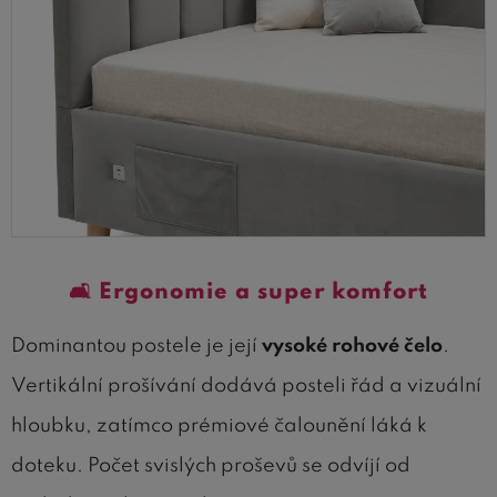
🛋️ Ergonomie a super komfort
Dominantou postele je její
vysoké rohové čelo
.
Vertikální prošívání dodává posteli řád a vizuální
hloubku, zatímco prémiové čalounění láká k
doteku. Počet svislých proševů se odvíjí od