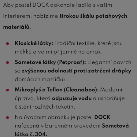
Aby postel DOCK dokonale ladila s vaším
interiérem, nabízíme
širokou škálu potahových
materiálů
.
Klasické látky:
Tradiční textilie, které jsou
měkké a velmi příjemné na omak.
Sametové látky (Petproof):
Elegantní povrch
se
zvýšenou odolností proti zatržení drápky
domácích mazlíčků.
Mikroplyš a Teflon (Cleanaboo):
Moderní
úprava, která
odpuzuje vodu
a usnadňuje
čištění rozlitých tekutin.
Na úvodním obrázku je postel
DOCK
nafocená v barevném provedení
Sametová
látka č.304
.