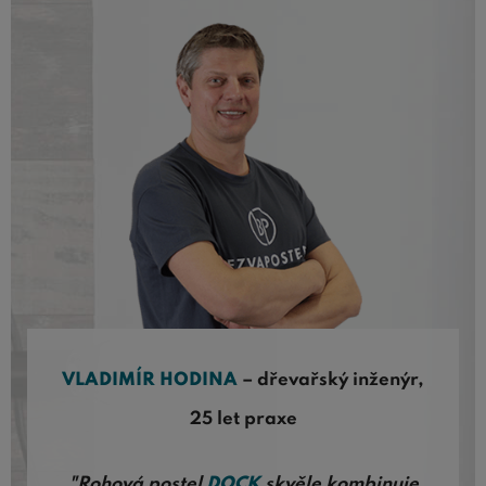
VLADIMÍR HODINA
– dřevařský inženýr,
25 let praxe
"Rohová postel
DOCK
skvěle kombinuje