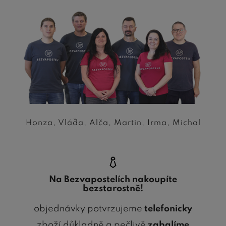
Honza, Vláďa, Alča, Martin, Irma, Michal
Na Bezvapostelích nakoupíte
bezstarostně!
objednávky potvrzujeme
telefonicky
zboží důkladně a pečlivě
zabalíme