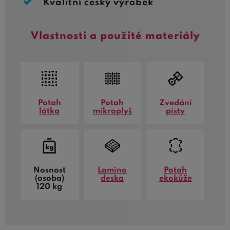
Kvalitní český výrobek
Vlastnosti a použité materiály
Potah
Potah
Zvedání
látka
mikroplyš
písty
Nosnost
Lamino
Potah
(osoba)
deska
ekokůže
120 kg