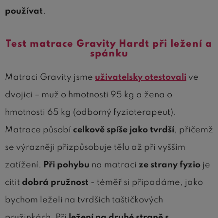
používat
.
Test matrace Gravity Hardt při ležení a
spánku
Matraci Gravity jsme
uživatelsky otestovali
ve
dvojici – muž o hmotnosti 95 kg a žena o
hmotnosti 65 kg (odborný fyzioterapeut).
Matrace působí
celkově spíše jako tvrdší
, přičemž
se výrazněji přizpůsobuje tělu až při vyšším
zatížení.
Při pohybu
na matraci
ze strany fyzio
je
cítit
dobrá pružnost
- téměř si připadáme, jako
bychom leželi na tvrdších taštičkových
pružinkách. Při
ležení na druhé straně s