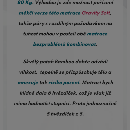
80 Kg
. Výhodou je zde možnost pořízení
měkčí verze této matrace
Gravity Soft
,
takže páry s rozdílným požadavkem na
tuhost mohou v posteli obě
matrace
bezproblémů kombinovat
.
Skvělý potah Bamboo dobře odvádí
vlhkost, tepelně se přizpůsobuje tělu a
omezuje
tak
riziko pocení
.
Matraci bych
klidně dala 6 hvězdiček, což je však již
mimo hodnotící stupnici. Proto jednoznačně
5 hvězdiček z 5.