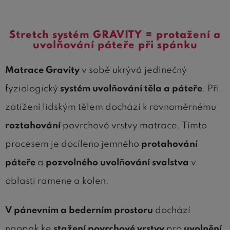
Stretch systém GRAVITY = protažení a
uvolňování páteře při spánku
Matrace Gravity
v sobě ukrývá jedinečný
fyziologický
systém
uvolňování těla a páteře
. Při
zatížení lidským tělem dochází k rovnoměrnému
roztahování
povrchové vrstvy matrace. Tímto
procesem je docíleno jemného
protahování
páteře
a
pozvolného uvolňování svalstva
v
oblasti ramene a kolen.
V pánevním a bederním prostoru
dochází
naopak ke
stažení povrchové vrstvy
pro
uvolnění