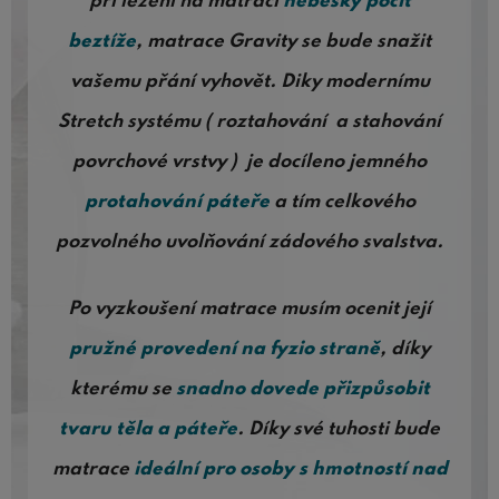
při ležení na matraci
nebeský pocit
beztíže
, matrace Gravity se bude snažit
vašemu přání vyhovět. Diky modernímu
Stretch systému ( r
oztahování a stahování
povrchové vrstvy ) je docíleno jemného
protahování páteře
a tím celkového
pozvolného uvolňování zádového svalstva.
Po vyzkoušení matrace musím ocenit její
pružné provedení na fyzio straně
, díky
kterému se
snadno dovede přizpůsobit
tvaru těla a páteře
. Díky své tuhosti bude
matrace
ideální pro osoby s hmotností nad