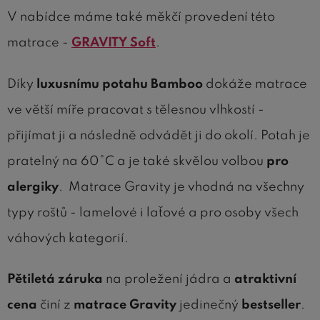
V nabídce máme také měkčí provedení této
matrace -
GRAVITY Soft
.
Díky
luxusnímu
potahu Bamboo
dokáže matrace
ve větší míře pracovat s tělesnou vlhkostí -
přijímat ji a následně odvádět ji do okolí. Potah je
pratelný na 60°C a je také skvělou volbou
pro
alergiky
.
​ Matrace Gravity je vhodná na všechny
typy roštů - lamelové i laťové a pro osoby všech
váhových kategorií.
Pětiletá záruka
na proležení jádra a
atraktivní
cena
činí z
matrace Gravity
jedinečný
bestseller
.