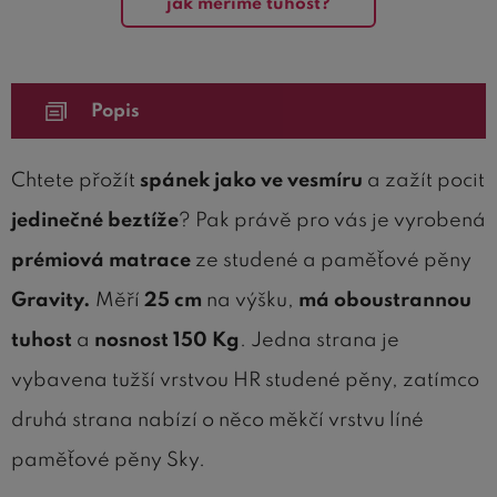
jak měříme tuhost?
Popis
Chtete přožít
spánek jako ve vesmíru
a zažít pocit
jedinečné beztíže
?
Pak právě pro vás je vyrobená
prémiová matrace
ze studené a paměťové pěny
Gravity.
Měří
25 cm
na výšku,
má
oboustrannou
tuhost
a
nosnost 150 Kg
. Jedna strana je
vybavena tužší vrstvou HR studené pěny, zatímco
druhá strana nabízí o něco měkčí vrstvu líné
paměťové pěny Sky.