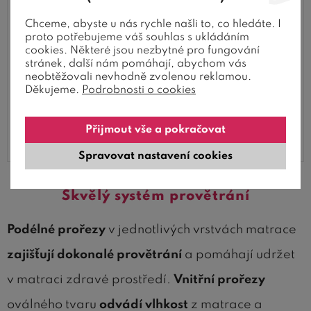
Chceme, abyste u nás rychle našli to, co hledáte. I
proto potřebujeme váš souhlas s ukládáním
cookies. Některé jsou nezbytné pro fungování
stránek, další nám pomáhají, abychom vás
neobtěžovali nevhodně zvolenou reklamou.
Děkujeme.
Podrobnosti o cookies
Přijmout vše a pokračovat
Spravovat nastavení cookies
Skvělý systém provětrání
Podélné prořezy
v jednotlivých vrstvách matrace
zajišťují dokonalé provětrání
a pomáhají udržet
v matraci zdravé prostředí.
Vnitřní prořezy
oválného tvaru
odvádí vlhkost
z matrace a