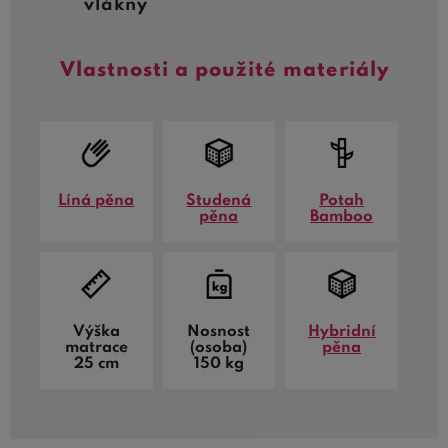
vlákny
Vlastnosti a použité materiály
Líná pěna
Studená
Potah
pěna
Bamboo
Výška
Nosnost
Hybridní
matrace
(osoba)
pěna
25 cm
150 kg