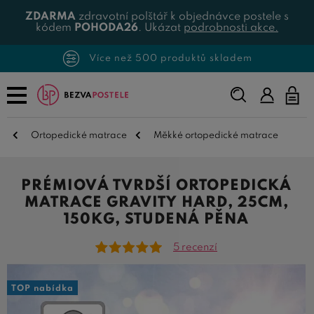
ZDARMA
zdravotní polštář k objednávce postele s
kódem
POHODA26
. Ukázat
podrobnosti akce.
Více než 500 produktů skladem
Napište,
co
hledáte...
Ortopedické matrace
Měkké ortopedické matrace
PRÉMIOVÁ TVRDŠÍ ORTOPEDICKÁ
MATRACE GRAVITY HARD, 25CM,
150KG, STUDENÁ PĚNA
5 recenzí
TOP nabídka