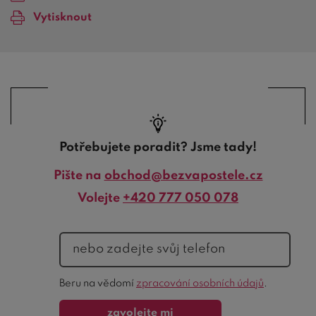
Vytisknout
Potřebujete poradit? Jsme tady!
Pište na
obchod@bezvapostele.cz
Volejte
+420 777 050 078
telefon
Ochrana
Beru na vědomí
zpracování osobních údajů
.
formuláře
zavolejte mi