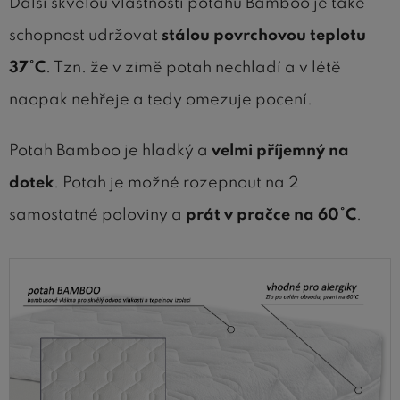
Další skvělou vlastností potahu Bamboo je také
schopnost udržovat
stálou povrchovou teplotu
37°C
. Tzn. že v zimě potah nechladí a v létě
naopak nehřeje a tedy omezuje pocení.
Potah Bamboo je hladký a
velmi příjemný na
dotek
. Potah je možné rozepnout na 2
samostatné poloviny a
prát v pračce na 60°C
.