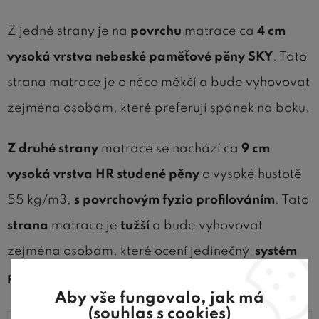
Z jedné strany je na
povrchu
matrace ca
4 cm
vysoká vrstva nebeské paměťové pěny SKY
. Tato
strana matrace je o něco měkčí a bude vyhovovat
zejména osobám, které preferují spánek na boku.
Z druhé strany
matrace se nachází ca
9 cm
vysoká vrstva HR studené pěny
o vysoké hustotě
55 kg/m3,
s povrchovým fyzio profilováním
. Tato
strana
matrace je
tužší
a bude vyhovovat
zejména osobám, které ocení jedinečný
systém
protahování těla a páteře
.
Aby vše fungovalo, jak má
(souhlas s cookies)