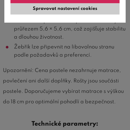
lakem, který zvýrazňuje přirozenou strukturu
Spravovat nastavení cookies
dřeva.
Nosné části postele tvoří profilované nohy s
průřezem 5,6 × 5,6 cm, což zajišťuje stabilitu
a dlouhou životnost.
Žebřík lze připevnit na libovolnou stranu
podle požadavků a preferencí.
Upozornění: Cena postele nezahrnuje matrace,
povlečení ani další doplňky. Rošty jsou součásti
postele. Doporučujeme vybírat matrace s výškou
do 18 cm pro optimální pohodlí a bezpečnost.
Technické parametry: