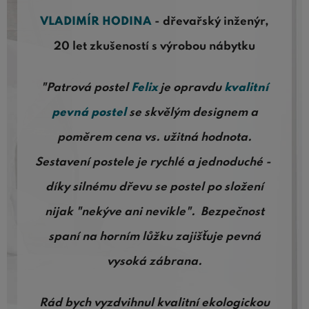
VLADIMÍR HODINA
- dřevařský inženýr,
20 let zkušeností s výrobou nábytku
"Patrová postel
Felix
je opravdu
kvalitní
pevná postel
se skvělým designem a
poměrem cena vs. užitná hodnota.
Sestavení postele je rychlé a jednoduché -
díky silnému dřevu se postel po složení
nijak "nekýve ani nevikle". Bezpečnost
spaní na horním lůžku zajišťuje pevná
vysoká zábrana.
Rád bych vyzdvihnul kvalitní ekologickou