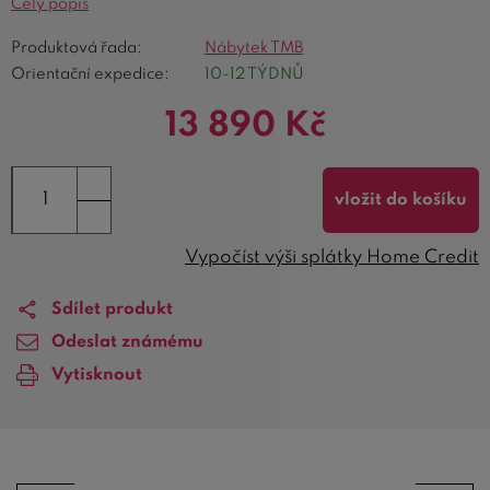
Celý popis
Produktová řada:
Nábytek TMB
Orientační expedice:
10-12 TÝDNŮ
13 890
Kč
vložit do košíku
Vypočíst výši splátky Home Credit
Sdílet produkt
Odeslat známému
Vytisknout