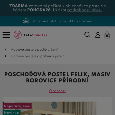
ZDARMA
zdravotní polštář k objednávce postele s
kódem
POHODA26
. Ukázat
podrobnosti akce.
Více než 500 produktů skladem
Napište,
co
hledáte...
Patrové postele podle určení
Patrové postele a palandy pro tři
POSCHOĎOVÁ POSTEL FELIX, MASIV
BOROVICE PŘÍRODNÍ
0 recenzí
Doporučujeme
Novinka