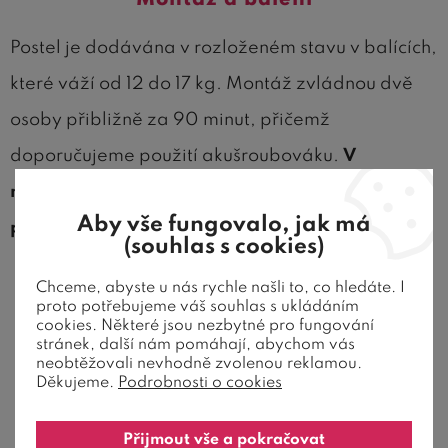
Postel je dodávána v rozloženém stavu v balících,
které váží od 12 do 17 kg. Montáž zvládnou dvě
osoby přibližně za 90 minut, přičemž
doporučujeme použití akušroubováku.
V
nákupním košíku prosíme o specifikaci, zda
Aby vše fungovalo, jak má
preferujete úložný prostor nebo přistýlku.
(souhlas s cookies)
Chceme, abyste u nás rychle našli to, co hledáte. I
Další informace
proto potřebujeme váš souhlas s ukládáním
cookies. Některé jsou nezbytné pro fungování
Postel je vyrobena výhradně z čistého
stránek, další nám pomáhají, abychom vás
neobtěžovali nevhodně zvolenou reklamou.
borovicového dřeva bez použití MDF nebo
Děkujeme.
Podrobnosti o cookies
jiných umělých materiálů.
Povrchová úprava je prováděna bezbarvým
Přijmout vše a pokračovat