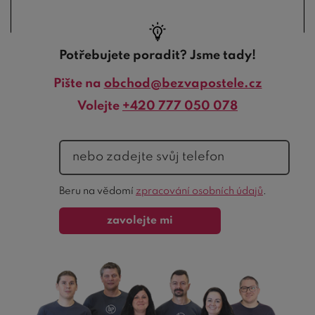
Potřebujete poradit? Jsme tady!
Pište na
obchod@bezvapostele.cz
Volejte
+420 777 050 078
telefon
Ochrana
Beru na vědomí
zpracování osobních údajů
.
formuláře
zavolejte mi