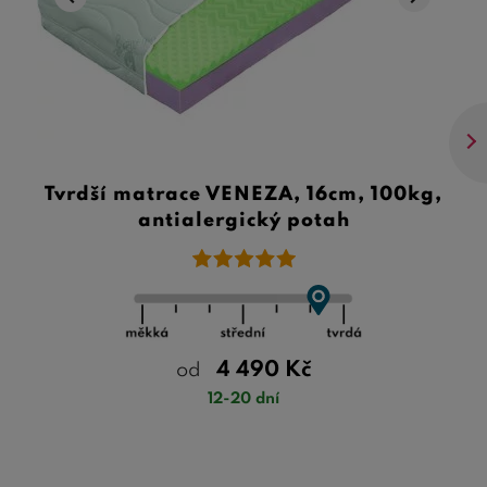
Tvrdší matrace VENEZA, 16cm, 100kg,
antialergický potah
4 490
Kč
od
12-20 dní