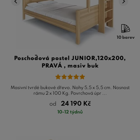
10 barev
Poschoďová postel JUNIOR,120x200,
PRAVÁ , masiv buk
Masivní tvrdé bukové dřevo. Nohy 5,5 x 5,5 cm. Nosnost
rámu 2 x 100 Kg. Povrchová úpr ...
24 190
Kč
od
10-12 týdnů