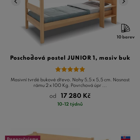
10 barev
Poschoďová postel JUNIOR 1, masiv buk
Masivní tvrdé bukové dřevo. Nohy 5,5 x 5,5 cm. Nosnost
rámu 2 x 100 Kg. Povrchová úpr ...
17 280
Kč
od
10-12 týdnů
Doporučujeme