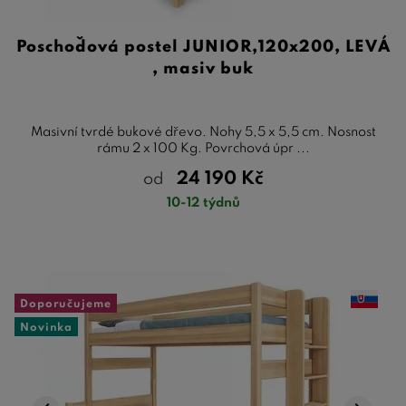
Poschoďová postel JUNIOR,120x200, LEVÁ
, masiv buk
Masivní tvrdé bukové dřevo. Nohy 5,5 x 5,5 cm. Nosnost
rámu 2 x 100 Kg. Povrchová úpr ...
24 190
Kč
od
10-12 týdnů
Doporučujeme
Novinka