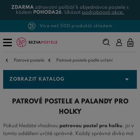
ZDARMA
zdravotní polštář k objednávce postele s
kódem
POHODA26
. Ukázat
podrobnosti akce.
Více než 500 produktů skladem
Napište,
co
hledáte...
Patrové postele
Patrové postele podle určení
ZOBRAZIT KATALOG
PATROVÉ POSTELE A PALANDY PRO
HOLKY
Pokud hledáte vhodnou
patrovou postel pro holku
, jsi v
tomto oddělení určitě správně. Každý správná dívka má