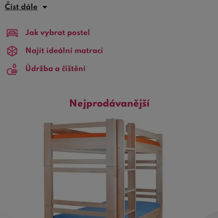
svá určitá přání a vnímá své okolí jinak než kluci.
Číst dále
Hlavním znakem
dívčí patrové postele
je použitá
barevná kombinace, kde převažují světlé odstíny jako
Jak vybrat postel
bříza , javor nebo
bílá barva
. Doplňky a dekorace
patrové postele pro holky bývají
Najít ideální matraci
růžové, fialkové
,
oranžové nebo lila.
Údržba a čištění
TIP:
V naší poradně se můžete dočíst o tom
jak vybrat
patrovou postel.
Nejprodávanější
Dívčí patrové postele se také často vyráběji v různých
motivech např. postel princezna, postel dívčí zámek nebo
postel ve tvaru kočáru. U všech patrových postelí z
nabídky na BezvaPostele.cz garantujeme
100%
bezpečnost
a
zdravotní nezávadnost
. Pokud si u nás
vyberete vysněnou dívčí patrovou postel, nezapomeňte
na vhodný rošt ( pokud není součástí ) a také na kvalitní
matraci.