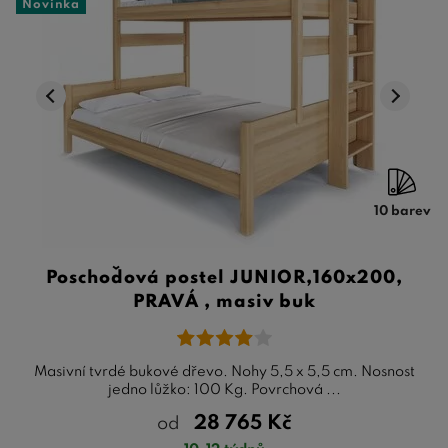
Novinka
10 barev
Poschoďová postel JUNIOR,160x200,
PRAVÁ , masiv buk
Masivní tvrdé bukové dřevo. Nohy 5,5 x 5,5 cm. Nosnost
jedno lůžko: 100 Kg. Povrchová ...
28 765
Kč
od