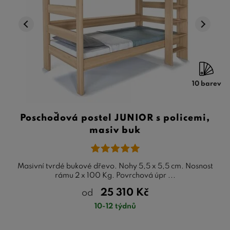
10 barev
Poschoďová postel JUNIOR s policemi,
masiv buk
Masivní tvrdé bukové dřevo. Nohy 5,5 x 5,5 cm. Nosnost
rámu 2 x 100 Kg. Povrchová úpr ...
25 310
Kč
od
10-12 týdnů