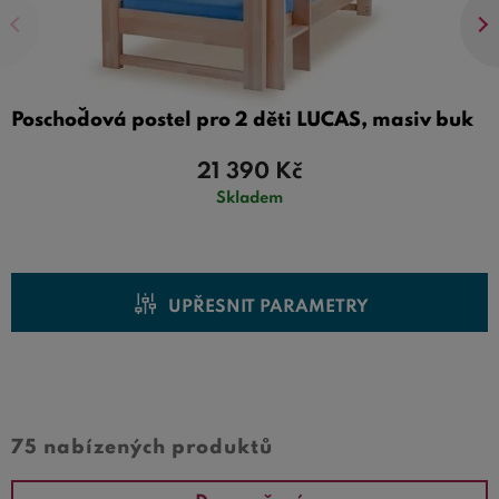
Poschoďová postel pro 2 děti LUCAS, masiv buk
21 390
Kč
Skladem
UPŘESNIT PARAMETRY
Cena od
Cena do
75 nabízených produktů