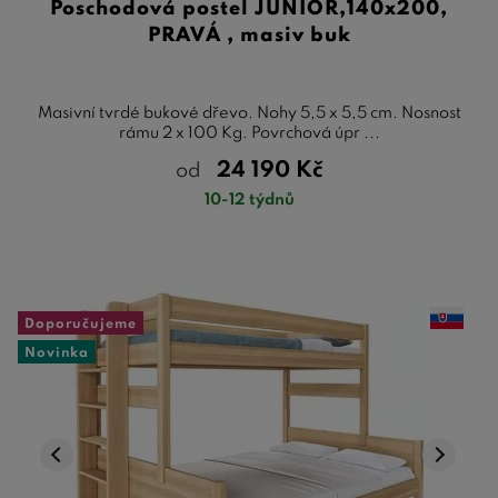
Poschoďová postel JUNIOR,140x200,
PRAVÁ , masiv buk
Masivní tvrdé bukové dřevo. Nohy 5,5 x 5,5 cm. Nosnost
rámu 2 x 100 Kg. Povrchová úpr ...
24 190
Kč
od
10-12 týdnů
Doporučujeme
Novinka