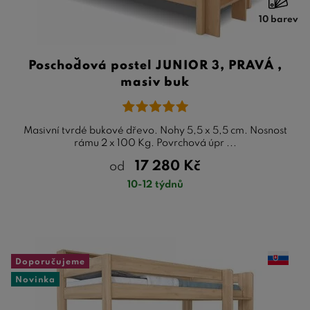
10 barev
Poschoďová postel JUNIOR 3, PRAVÁ ,
masiv buk
Masivní tvrdé bukové dřevo. Nohy 5,5 x 5,5 cm. Nosnost
rámu 2 x 100 Kg. Povrchová úpr ...
17 280
Kč
od
10-12 týdnů
Doporučujeme
Novinka