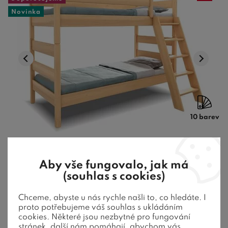
Novinka
10 barev
Poschoďová postel JUNIOR 2, masiv buk
Aby vše fungovalo, jak má
(souhlas s cookies)
Masivní tvrdé bukové dřevo. Nohy 5,5 x 5,5 cm. Nosnost
rámu 2 x 100 Kg. Povrchová úpr ...
Chceme, abyste u nás rychle našli to, co hledáte. I
proto potřebujeme váš souhlas s ukládáním
18 330
Kč
od
cookies. Některé jsou nezbytné pro fungování
stránek, další nám pomáhají, abychom vás
10-12 týdnů