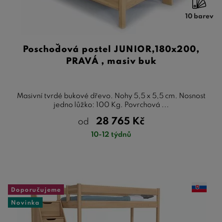
10 barev
Poschoďová postel JUNIOR,180x200,
PRAVÁ , masiv buk
Masivní tvrdé bukové dřevo. Nohy 5,5 x 5,5 cm. Nosnost
jedno lůžko: 100 Kg. Povrchová ...
28 765
Kč
od
10-12 týdnů
Doporučujeme
Novinka