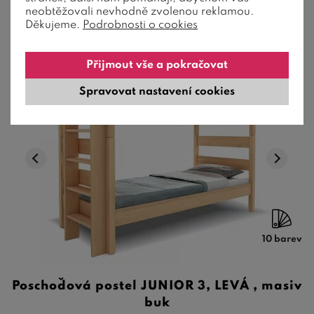
neobtěžovali nevhodně zvolenou reklamou.
Děkujeme.
Podrobnosti o cookies
Přijmout vše a pokračovat
Doporučujeme
Spravovat nastavení cookies
Novinka
10 barev
Poschoďová postel JUNIOR 3, LEVÁ , masiv
buk