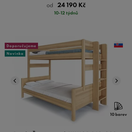
24 190
Kč
od
10-12 týdnů
Doporučujeme
Novinka
10 barev