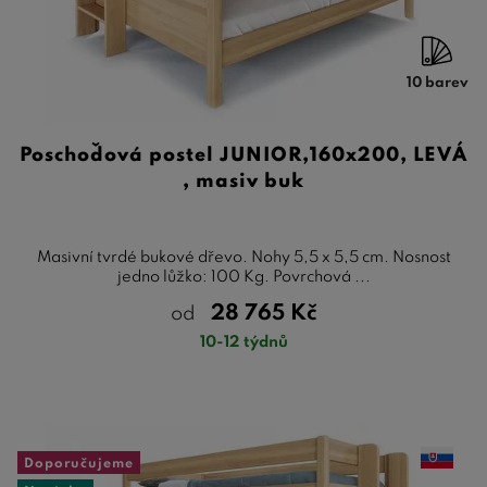
10 barev
Poschoďová postel JUNIOR,160x200, LEVÁ
, masiv buk
Masivní tvrdé bukové dřevo. Nohy 5,5 x 5,5 cm. Nosnost
jedno lůžko: 100 Kg. Povrchová ...
28 765
Kč
od
10-12 týdnů
Doporučujeme