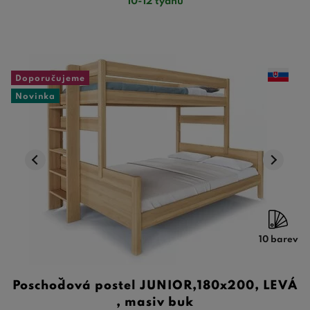
10-12 týdnů
Doporučujeme
Novinka
10 barev
Poschoďová postel JUNIOR,180x200, LEVÁ
, masiv buk