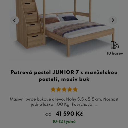
10 barev
Patrová postel JUNIOR 7 s manželskou
postelí, masiv buk
Masivní tvrdé bukové dřevo. Nohy 5,5 x 5,5 cm. Nosnost
jedno lůžko: 100 Kg. Povrchová ...
41 590
Kč
od
10-12 týdnů