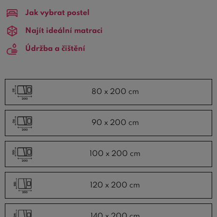
prostoru a potřebám.
Jak vybrat postel
Pokud hledáte patrovou postel pro jednoho, nebo
Najít ideální matraci
klasické dvoupatrové postele, prohlédněte naši nabídku
Údržba a čištění
patrových postelí 90x200 cm
. Pro větší pohodlí
jednotlivce nabízíme
patrové postele 120x200 cm
nebo
palandy 140x200 cm
ideální volbou. Prohlédněte si naši
nabídku a vyberte si postel, která splní vaše požadavky a
80 x 200 cm
představy.
Nabízíme také
patrové postele 160x200 cm
a
90 x 200 cm
manželské patrové postele 180x200 cm
. Tyto široké
postele nabízí nejen komfort během spánku, ale také
100 x 200 cm
očarují svým elegantním designem.
120 x 200 cm
140 x 200 cm