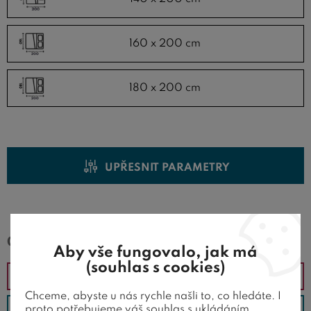
160 x 200 cm
180 x 200 cm
UPŘESNIT PARAMETRY
0 nabízené produkty
Aby vše fungovalo, jak má
(souhlas s cookies)
Doporučené
Chceme, abyste u nás rychle našli to, co hledáte. I
Od nejlevnějšího
proto potřebujeme váš souhlas s ukládáním