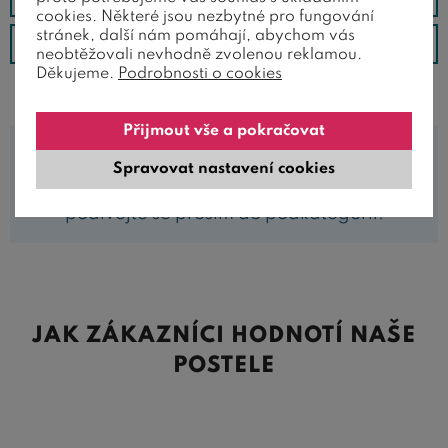
cookies. Některé jsou nezbytné pro fungování
stránek, další nám pomáhají, abychom vás
Od nejdražšího
neobtěžovali nevhodně zvolenou reklamou.
Děkujeme.
Podrobnosti o cookies
Přijmout vše a pokračovat
Spravovat nastavení cookies
V kategorii nejsou zařazeny žádné produkty,
podívejte se prosím do podkategorií.
JAK ZÁKAZNÍCI HODNOTÍ NAŠE
POSTELE