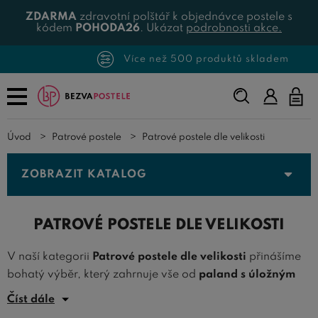
ZDARMA
zdravotní polštář k objednávce postele s
kódem
POHODA26
. Ukázat
podrobnosti akce.
Více než 500 produktů skladem
Napište,
co
hledáte...
Úvod
Patrové postele
Patrové postele dle velikosti
ZOBRAZIT KATALOG
PATROVÉ POSTELE DLE VELIKOSTI
V naší kategorii
Patrové postele dle velikosti
přinášíme
bohatý výběr, který zahrnuje vše od
paland s úložným
prostorem
. Na Bezvapostelích si můžete vybrat rozměr
Číst dále
patrové postele, který dokonale odpovídá vašemu