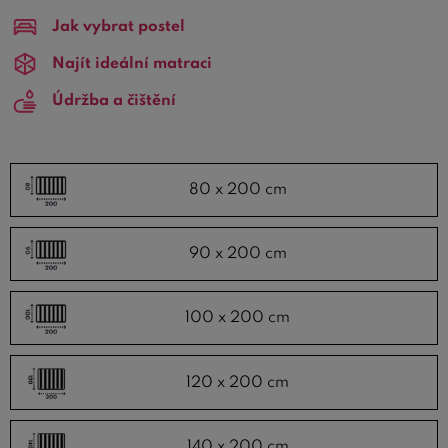
skladové postelové rošty , je tato nabídka určena právě
Jak vybrat postel
pro vás.
Najít ideální matraci
Mezi nejoblíbenější patři
lamelové rošty skladem
a
Údržba a čištění
polohovací rošty skladem
. Nejprodávanějšími rozměry
jsou pak
rošty 90x200 skladem
a
rošty 80x200
skladem
. Skvělá kvalita a
plná záruka
jsou garancemi
všech skladových postelových roštů na
Bezvapostele.cz
.
80 x 200 cm
90 x 200 cm
100 x 200 cm
120 x 200 cm
140 x 200 cm