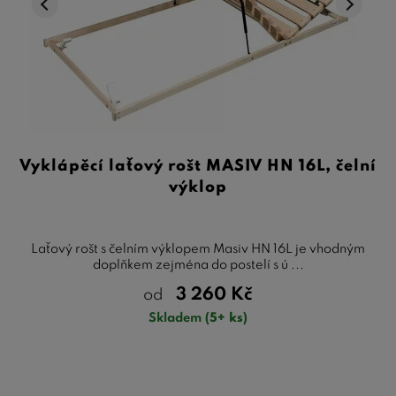
Vyklápěcí laťový rošt MASIV HN 16L, čelní
výklop
Laťový rošt s čelním výklopem Masiv HN 16L je vhodným
doplňkem zejména do postelí s ú ...
3 260
Kč
od
Skladem
(5+ ks)