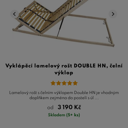
Vyklápěcí lamelový rošt DOUBLE HN, čelní
výklop
Lamelový rošt s čelním výklopem Double HN je vhodným
doplňkem zejména do postelí s úl ...
3 190
Kč
od
Skladem
(5+ ks)