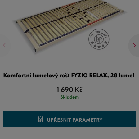
Komfortní lamelový rošt FYZIO RELAX, 28 lamel
L
1 690
Kč
Skladem
UPŘESNIT PARAMETRY
Cena od
Cena do