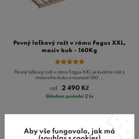
Pevný laťkový rošt v rámu Fagus XXL,
masiv buk - 160Kg
Pevný laťkový rošt v rámu Fagus XXL je kvalitní rošt z
masivního buku a nosností 160 ...
2 490
Kč
od
Skladem poslední 2 ks
Aby vše fungovalo, jak má
Skladem
(souhlas s cookies)