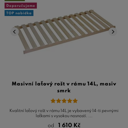
Doporučujeme
TOP nabídka
Masivní laťový rošt v rámu 14L, masiv
smrk
Kvalitní laťový rošt v rámu 14L je vybavený 14-ti pevnými
laťkami s vysokou nosností. ...
1 610
Kč
od