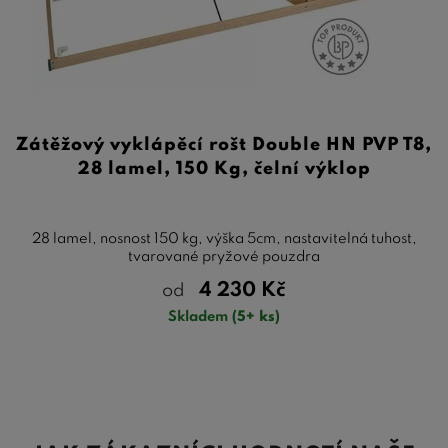
Zátěžový vyklápěcí rošt Double HN PVP T8,
28 lamel, 150 Kg, čelní výklop
28 lamel, nosnost 150 kg, výška 5cm, nastavitelná tuhost,
tvarované pryžové pouzdra
4 230
Kč
od
Skladem
(5+ ks)