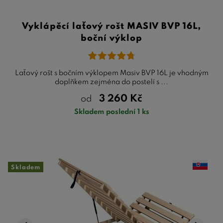
Vyklápěcí laťový rošt MASIV BVP 16L,
boční výklop
Laťový rošt s bočním výklopem Masiv BVP 16L je vhodným
doplňkem zejména do postelí s ...
3 260
Kč
od
Skladem poslední 1 ks
Skladem