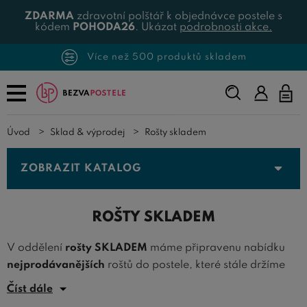
ZDARMA
zdravotní polštář k objednávce postele s
kódem
POHODA26
. Ukázat
podrobnosti akce.
Více než 500 produktů skladem
Napište,
co
hledáte...
Úvod
Sklad & výprodej
Rošty skladem
ZOBRAZIT KATALOG
ROŠTY SKLADEM
V oddělení
rošty SKLADEM
máme připravenu nabídku
nejprodávanějších
roštů do postele, které stále držíme
skladem a jsme schopni je expedovat do 2 pracovních dní
Číst dále
od objednání. Pokud tedy potřebujete
rychle
nové