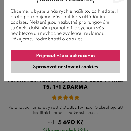
1+1 zdarma
Chceme, abyste u nás rychle našli to, co hledáte. I
proto potřebujeme váš souhlas s ukládáním
cookies. Některé jsou nezbytné pro fungování
stránek, další nám pomáhají, abychom vás
neobtěžovali nevhodně zvolenou reklamou.
Děkujeme.
Podrobnosti o cookies
Přijmout vše a pokračovat
Spravovat nastavení cookies
Polohovací lamelový rošt DOUBLE Twinex
T5, 1+1 ZDARMA
Polohovací lamelový rošt DOUBLE Twinex T5 obsahuje 28
kvalitních lamel s možností nas ...
5 690
Kč
od
Skladem poslední 2 ks