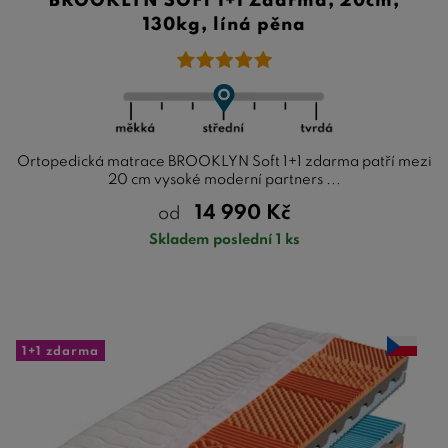
BROOKLYN SOFT 1+1 Zdarma, 20cm,
130kg, líná pěna
Ortopedická matrace BROOKLYN Soft 1+1 zdarma patří mezi
20 cm vysoké moderní partners ...
14 990
Kč
od
Skladem poslední 1 ks
1+1 zdarma