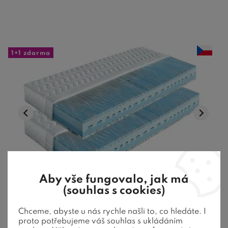
1+1 zdarma
Aby vše fungovalo, jak má
(souhlas s cookies)
Měkčí zdravotní matrace MARINA 1+1
Chceme, abyste u nás rychle našli to, co hledáte. I
Zdarma, 24cm, 130kg, HR studená pěna
proto potřebujeme váš souhlas s ukládáním