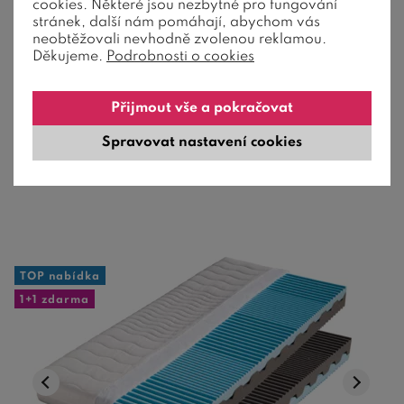
cookies. Některé jsou nezbytné pro fungování
stránek, další nám pomáhají, abychom vás
neobtěžovali nevhodně zvolenou reklamou.
Děkujeme.
Podrobnosti o cookies
Zdravotní spíše měkčí matrace, výška 24 cm, nosnost 130 kg,
Přijmout vše a pokračovat
7 zón.
Spravovat nastavení cookies
13 629
Kč
od
7-14 dní
TOP nabídka
1+1 zdarma