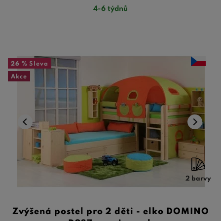
4-6 týdnů
26 %
Sleva
Akce
2 barvy
Zvýšená postel pro 2 děti - elko DOMINO