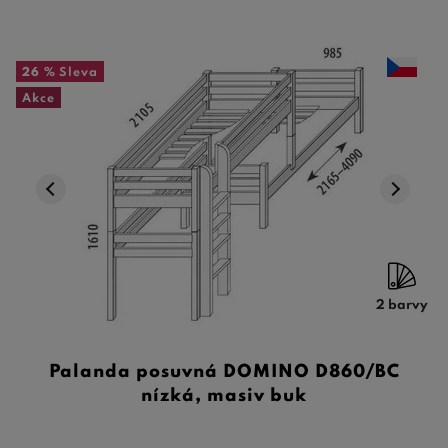
26 %
Sleva
Akce
2 barvy
Palanda posuvná DOMINO D860/BC
nízká, masiv buk