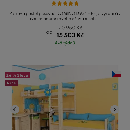
Patrová postel posuvná DOMINO D934 - RF je vyrobná z
kvalitního smrkového dřeva a nab ...
20 950
Kč
od
15 503
Kč
4-6 týdnů
26 %
Sleva
Akce