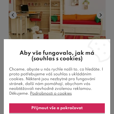
Aby vše fungovalo, jak má
(souhlas s cookies)
Palanda pro dvě děti - posuvná DOMINO
D910, masiv smrk
Chceme, abyste u nás rychle našli to, co hledáte. I
proto potřebujeme váš souhlas s ukládáním
cookies. Některé jsou nezbytné pro fungování
stránek, další nám pomáhají, abychom vás
Palanda pro dvě děti - posuvná DOMINO D910 - díky
neobtěžovali nevhodně zvolenou reklamou.
možnosti posunutí lůžek můžete pod ...
Děkujeme.
Podrobnosti o cookies
27 950
Kč
od
20 683
Kč
Přijmout vše a pokračovat
4-6 týdnů