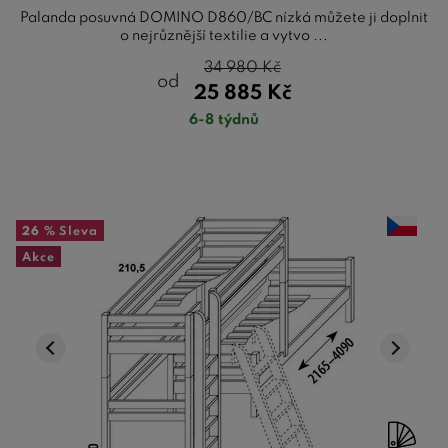
Palanda posuvná DOMINO D860/BC nízká můžete ji doplnit
o nejrůznější textilie a vytvo ...
34 980
Kč
od
25 885
Kč
6-8 týdnů
26 %
Sleva
Akce