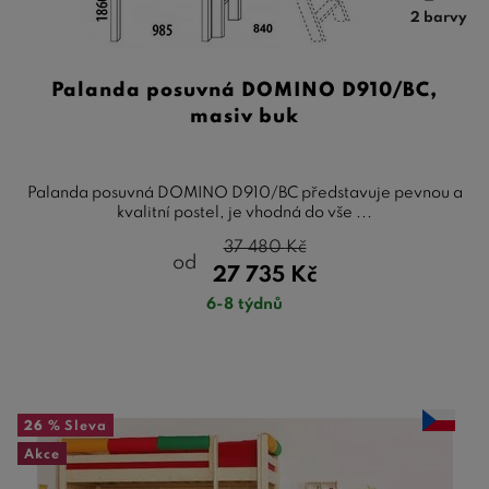
2 barvy
Palanda posuvná DOMINO D910/BC,
masiv buk
Palanda posuvná DOMINO D910/BC představuje pevnou a
kvalitní postel, je vhodná do vše ...
37 480
Kč
od
27 735
Kč
6-8 týdnů
26 %
Sleva
Akce