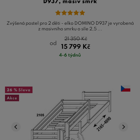
D937, masiv smrk
Zvýšená postel pro 2 děti - elko DOMINO D937 je vyrobená
z masivního smrku o síle 2,5 ...
21 350
Kč
od
15 799
Kč
4-6 týdnů
26 %
Sleva
Akce