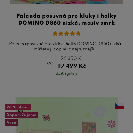
Palanda posuvná pro kluky i holky
DOMINO D860 nízká, masiv smrk
Palanda posuvná pro kluky i holky DOMINO D860 nízká -
můžete ji doplnit o nejrůznější ...
26 350
Kč
od
19 499
Kč
4-6 týdnů
26 %
Sleva
Doporučujeme
Akce