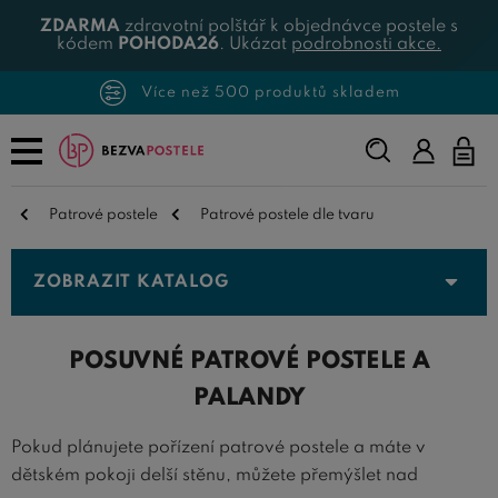
ZDARMA
zdravotní polštář k objednávce postele s
kódem
POHODA26
. Ukázat
podrobnosti akce.
Více než 500 produktů skladem
Napište,
co
hledáte...
Patrové postele
Patrové postele dle tvaru
ZOBRAZIT KATALOG
POSUVNÉ PATROVÉ POSTELE A
PALANDY
Pokud plánujete pořízení patrové postele a máte v
dětském pokoji delší stěnu, můžete přemýšlet nad