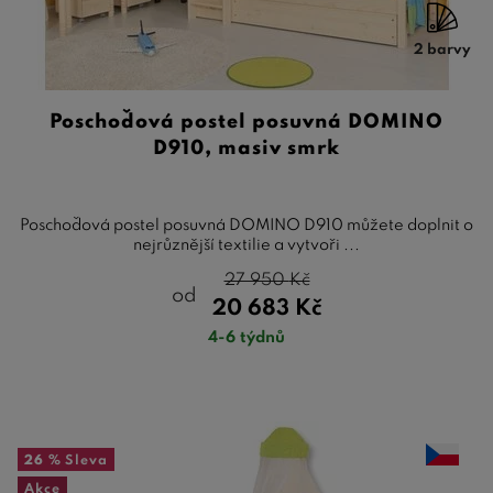
2 barvy
Poschoďová postel posuvná DOMINO
D910, masiv smrk
Poschoďová postel posuvná DOMINO D910 můžete doplnit o
nejrůznější textilie a vytvoři ...
27 950
Kč
od
20 683
Kč
4-6 týdnů
26 %
Sleva
Akce