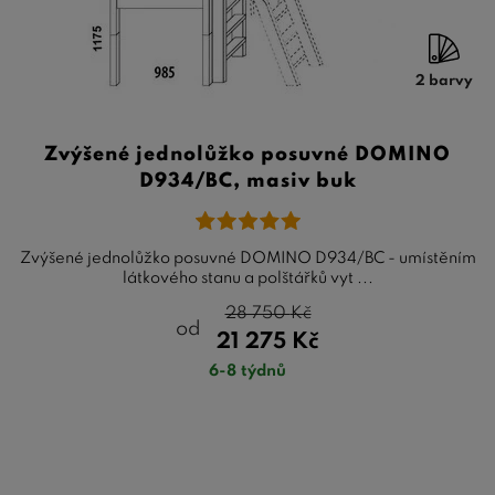
2 barvy
Zvýšené jednolůžko posuvné DOMINO
D934/BC, masiv buk
Zvýšené jednolůžko posuvné DOMINO D934/BC - umístěním
látkového stanu a polštářků vyt ...
28 750
Kč
od
21 275
Kč
6-8 týdnů