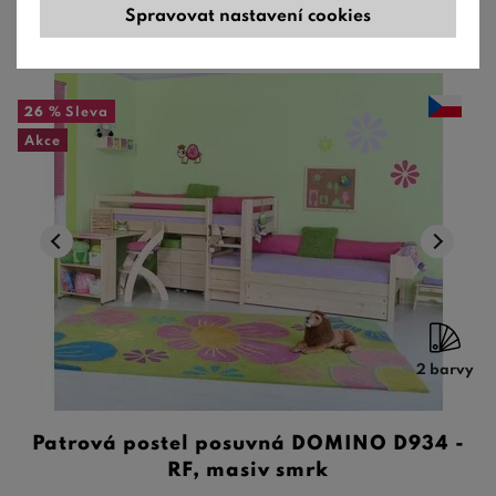
Spravovat nastavení cookies
26 %
Sleva
Akce
2 barvy
Patrová postel posuvná DOMINO D934 -
RF, masiv smrk