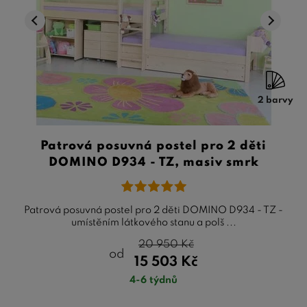
2 barvy
Patrová posuvná postel pro 2 děti
DOMINO D934 - TZ, masiv smrk
Patrová posuvná postel pro 2 děti DOMINO D934 - TZ -
umístěním látkového stanu a polš ...
20 950
Kč
od
15 503
Kč
4-6 týdnů