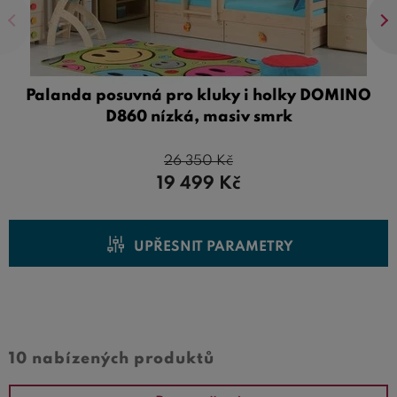
Palanda posuvná pro kluky i holky DOMINO
D860 nízká, masiv smrk
26 350
Kč
19 499
Kč
UPŘESNIT PARAMETRY
Cena od
Cena do
10 nabízených produktů