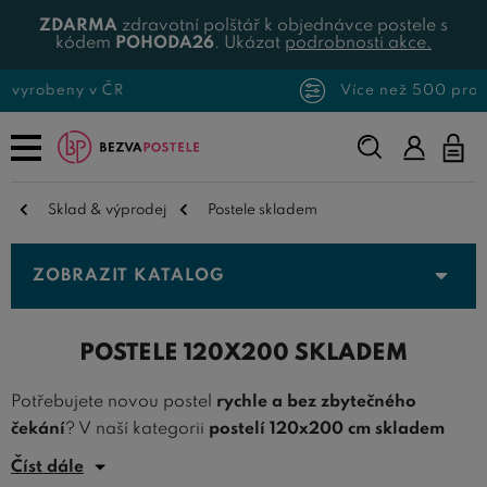
ZDARMA
zdravotní polštář k objednávce postele s
kódem
POHODA26
. Ukázat
podrobnosti akce.
Více než 500 produktů skladem
Napište,
co
hledáte...
Sklad & výprodej
Postele skladem
ZOBRAZIT KATALOG
POSTELE 120X200 SKLADEM
Potřebujete novou postel
rychle a bez zbytečného
čekání
? V naší kategorii
postelí 120x200 cm skladem
najdete široký výběr kvalitních lůžek, která máme
trvale
Číst dále
skladem
a expedujeme je
do 48 hodin
od potvrzení