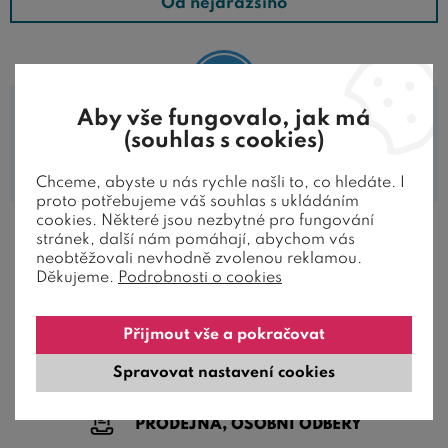
Od nejdražšího
Aby vše fungovalo, jak má
(souhlas s cookies)
V této kategorii nejsou zařazeny žádné
produkty.
Chceme, abyste u nás rychle našli to, co hledáte. I
proto potřebujeme váš souhlas s ukládáním
cookies. Některé jsou nezbytné pro fungování
stránek, další nám pomáhají, abychom vás
neobtěžovali nevhodně zvolenou reklamou.
Děkujeme.
Podrobnosti o cookies
JAK ZÁKAZNÍCI HODNOTÍ NAŠE
POSTELE
Přijmout vše a pokračovat
Spravovat nastavení cookies
PRODEJNA, OSOBNÍ ODBĚRY