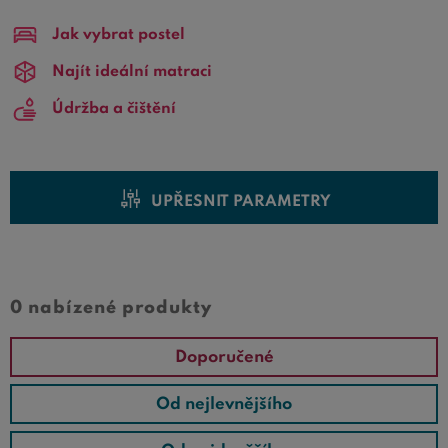
objednávky.
Jak vybrat postel
Ať už hledáte
masivní dřevěnou postel, moderní
Najít ideální matraci
čalouněnou variantu nebo praktickou postel s úložným
Údržba a čištění
prostorem
, u nás si určitě vyberete. Všechny modely jsou
pevné, odolné a navržené pro maximální komfort
.
Pokud přece jen nenajdete ideální postel, prozkoumejte
naši kompletní nabídku
postelí 120x200 cm
, kde na vás
UPŘESNIT PARAMETRY
čeká ještě více možností.
Spěte pohodlně už za pár dní!
0 nabízené produkty
Doporučené
Od nejlevnějšího