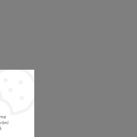
eme
vání
ě