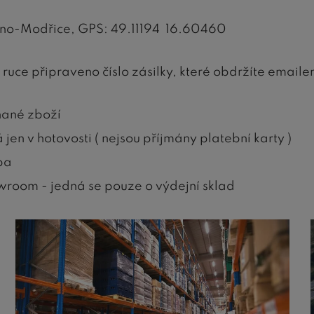
rno-Modřice, GPS: 49.11194 16.60460
ruce připraveno číslo zásilky, které obdržíte emaile
nané zboží
jen v hotovosti ( nejsou příjmány platební karty )
pa
wroom - jedná se pouze o výdejní sklad