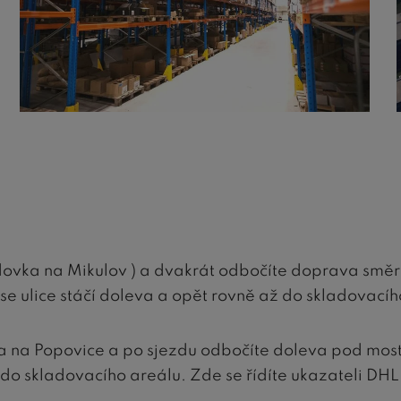
adovka na Mikulov ) a dvakrát odbočíte doprava směr
se ulice stáčí doleva a opět rovně až do skladovacíh
va na Popovice a po sjezdu odbočíte doleva pod mo
do skladovacího areálu. Zde se řídíte ukazateli DHL