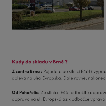
Kudy do skladu v Brně ?
Z centra Brna :
Pojedete po silnici E461 ( výp
doleva na ulici Evropská. Dále rovně, nakonec 
Od Pohořelic:
Ze silnice E461 odbočíte dopra
doprava na ul. Evropská až k odbočce vpravo 