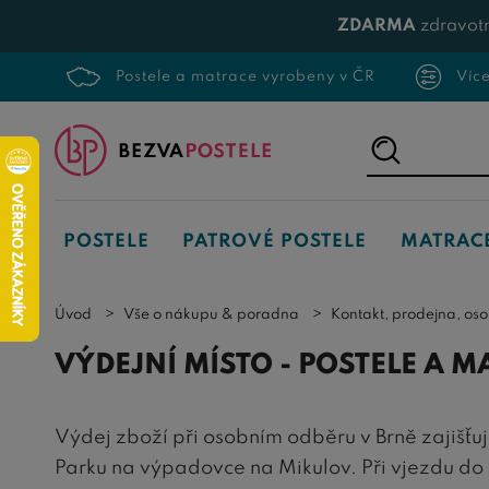
ZDARMA
zdravotn
Postele a matrace vyrobeny v ČR
Víc
Napište,
co
hledáte...
POSTELE
PATROVÉ POSTELE
MATRAC
Úvod
Vše o nákupu & poradna
Kontakt, prodejna, os
VÝDEJNÍ MÍSTO - POSTELE A 
Výdej zboží při osobním odběru v Brně zajišťuj
Parku na výpadovce na Mikulov. Při vjezdu do 