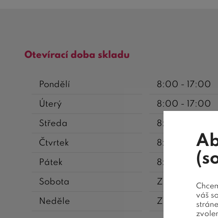
Otevírací doba skladu
Pondělí
8:00 - 17:00
Úterý
8:00 - 17:00
Středa
8:00 - 17:00
Ab
Čtvrtek
8:00 - 17:00
(s
Pátek
8:00 - 17:00
Sobota
ZAVŘENO
Chceme
váš s
Neděle
ZAVŘENO
strán
zvole