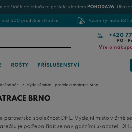
í polštář k objednávce postele s kódem
POHODA26
. Ukáza
e než 500 produktů skladem
Vzorníky materiálů
+420 7
PO - P
Vše o nákup
E
ROŠTY
PŘÍSLUŠENSTVÍ
obní odběr
Výdejní místo - postele a matrace Brno
MATRACE BRNO
e partnerská společnost DHL. Výdejní místo v Brně se
areálu je potřeba řídit se navigačními ukazateli DHL