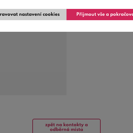
ravovat nastavení cookies
Přijmout vše a pokračov
zpět na kontakty a
odběrná místa