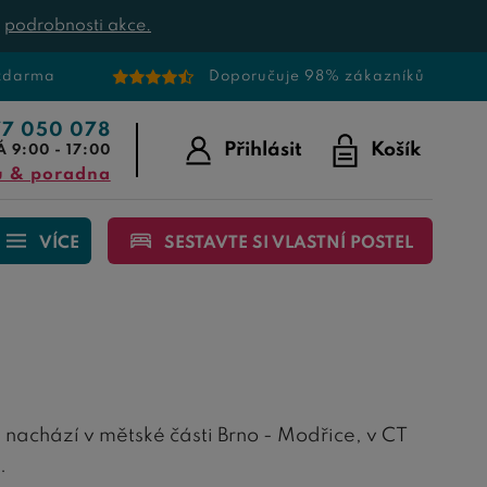
t
podrobnosti akce.
 zdarma
Doporučuje 98% zákazníků
77 050 078
Přihlásit
Košík
Á 9:00 - 17:00
u & poradna
VÍCE
SESTAVTE SI VLASTNÍ POSTEL
 nachází v mětské části Brno - Modřice, v CT
.