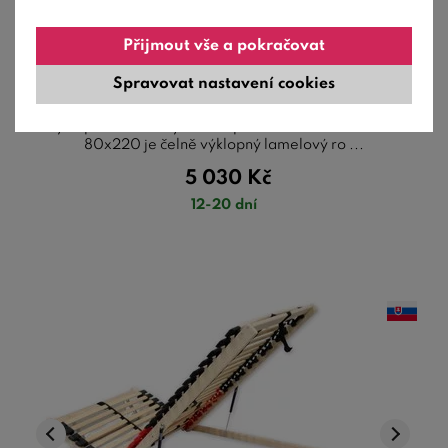
Vyklápěcí lamelový rošt DOUBLE NV XXL -
Přijmout vše a pokračovat
čelní výklop, 150kg, 80x220
Spravovat nastavení cookies
Vyklápěcí lamelový rošt do postele DOUBLE NV XXL
80x220 je čelně výklopný lamelový ro ...
5 030
Kč
12-20 dní