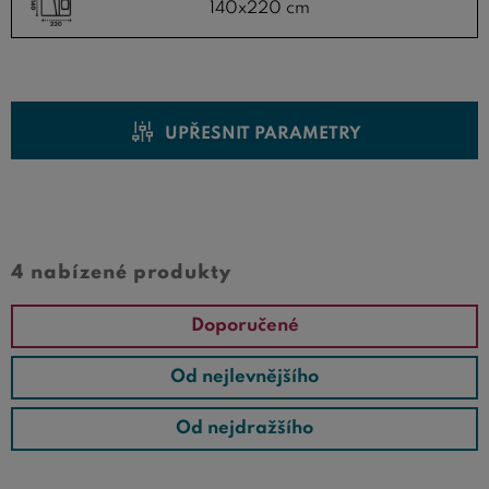
140x220 cm
UPŘESNIT PARAMETRY
Cena od
Cena do
4 nabízené produkty
Doporučené
Od nejlevnějšího
Od nejdražšího