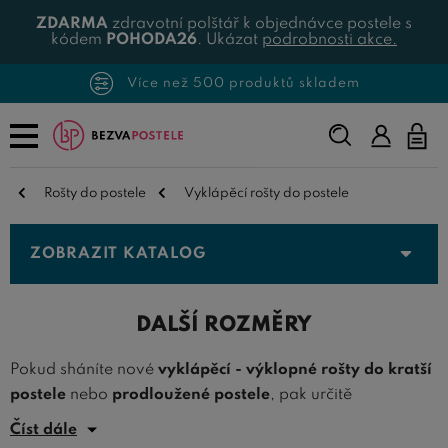
ZDARMA
zdravotní polštář k objednávce postele s
kódem
POHODA26
. Ukázat
podrobnosti akce.
Více než 500 produktů skladem
Napište,
co
hledáte...
Rošty do postele
Vyklápěcí rošty do postele
ZOBRAZIT KATALOG
DALŠÍ ROZMĚRY
Pokud sháníte nové
vyklápěcí - výklopné rošty do kratší
postele
nebo
prodloužené postele
, pak určitě
nepřehlédni toto oddělení. Nabízíme zde další rozměry
Číst dále
vyklápěcích roštů, které jsou určeny do postelí širokých,