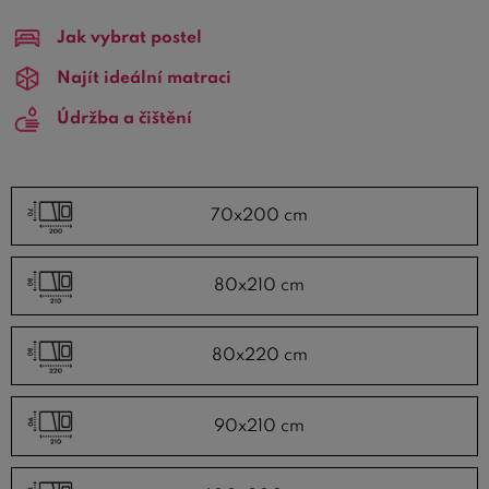
úzkých, zkrácených a nebo prodloužených rozměrů. V
Jak vybrat postel
nabídce můžete vybírat rošty do postele s menší délkou
190 a 195 cm, nebo naopak
Najít ideální matraci
prodloužené výklopné rošty
na 210 nebo 220 cm.
Údržba a čištění
70x200 cm
80x210 cm
80x220 cm
90x210 cm