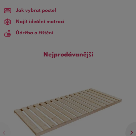
použití do jednolůžka stejného rozměru nebo do
Jak vybrat postel
dvoulůžka
o rozměru
160x200 cm
. Pokud vybíráte nové
rošty do postele o rozměru 80x200 cm, v nabídce na
Najít ideální matraci
Bezvapostele.cz
si zcela jistě vyberete.
Údržba a čištění
Nejprodávanější