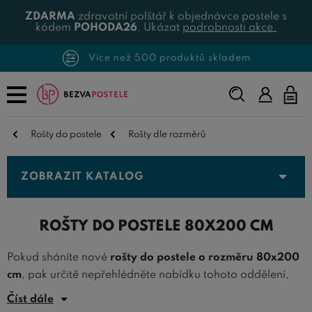
ZDARMA
zdravotní polštář k objednávce postele s
kódem
POHODA26
. Ukázat
podrobnosti akce.
Více než 500 produktů skladem
Napište,
co
hledáte...
Rošty do postele
Rošty dle rozměrů
ZOBRAZIT KATALOG
ROŠTY DO POSTELE 80X200 CM
Pokud sháníte nové
rošty do postele o rozměru 80x200
cm
, pak určitě nepřehlédněte nabídku tohoto oddělení,
kde nabízíme
kvalitní postelové rošty
právě v rozměru
Číst dále
80x200 centimetrů.
Rošty 80x200
jsou ideální pro