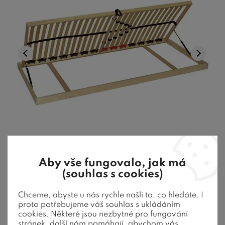
Vyklápěcí lamelový rošt Double BV, boční
výklop, 80x200
Aby vše fungovalo, jak má
(souhlas s cookies)
Vyklápěcí lamelový rošt DOUBLE KLASIK BV - boční výklop
Chceme, abyste u nás rychle našli to, co hledáte. I
80x200 je luxusní bočně výk ...
proto potřebujeme váš souhlas s ukládáním
cookies. Některé jsou nezbytné pro fungování
2 980
Kč
stránek, další nám pomáhají, abychom vás