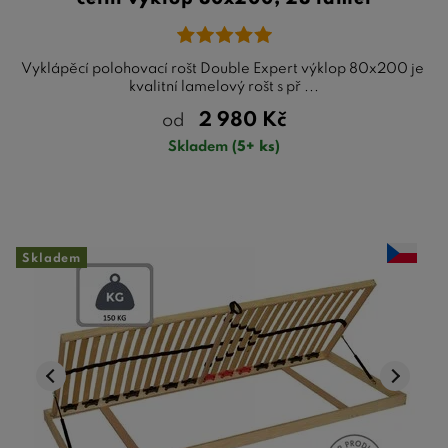
Vyklápěcí polohovací rošt Double Expert výklop 80x200 je
kvalitní lamelový rošt s př ...
2 980
Kč
od
Skladem
(5+ ks)
Skladem