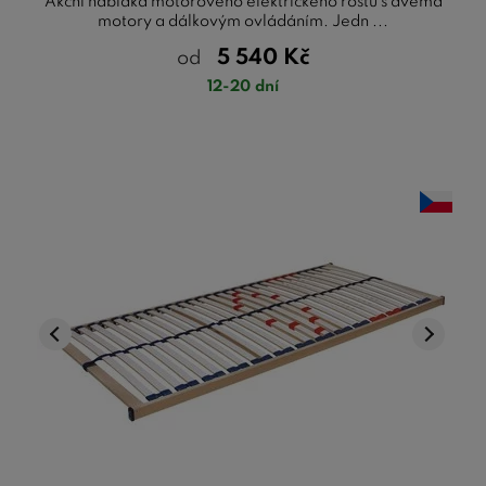
Akční nabídka motorového elektrického roštu s dvěma
motory a dálkovým ovládáním. Jedn ...
5 540
Kč
od
12-20 dní