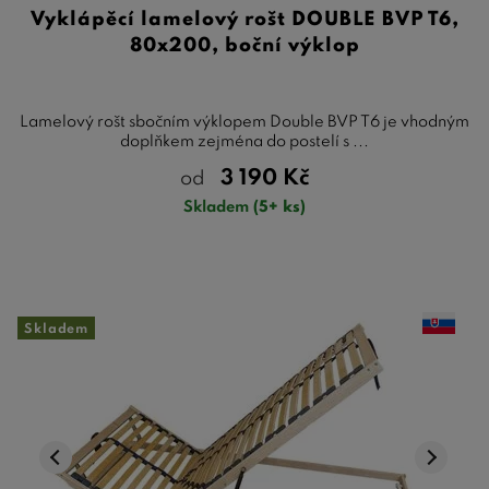
Vyklápěcí lamelový rošt DOUBLE BVP T6,
80x200, boční výklop
Lamelový rošt sbočním výklopem Double BVP T6 je vhodným
doplňkem zejména do postelí s ...
3 190
Kč
od
Skladem
(5+ ks)
Skladem