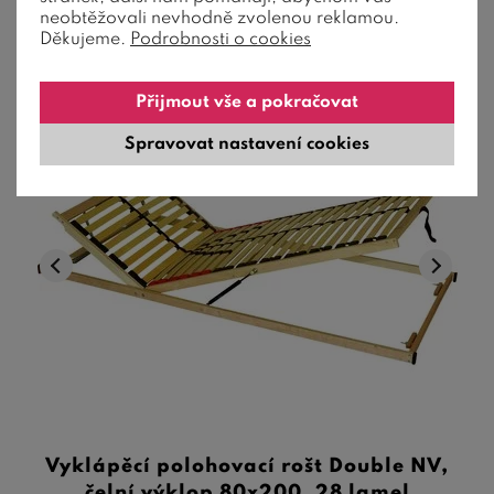
Skladem
(5+ ks)
neobtěžovali nevhodně zvolenou reklamou.
Děkujeme.
Podrobnosti o cookies
Přijmout vše a pokračovat
Skladem
Spravovat nastavení cookies
Vyklápěcí polohovací rošt Double NV,
čelní výklop 80x200, 28 lamel