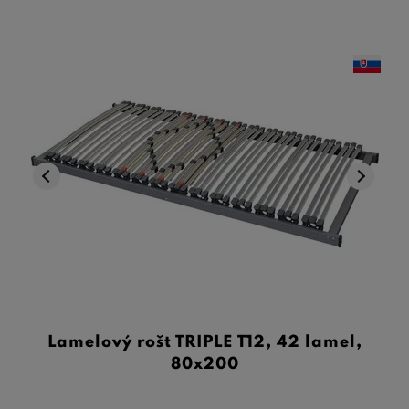
Lamelový rošt TRIPLE T12, 42 lamel,
80x200