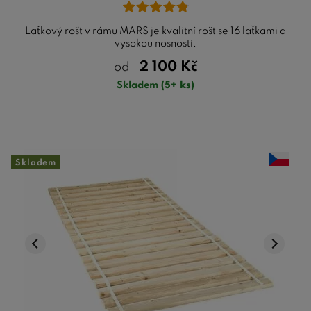
Laťkový rošt v rámu MARS je kvalitní rošt se 16 laťkami a
vysokou nosností.
2 100
Kč
od
Skladem
(5+ ks)
Skladem