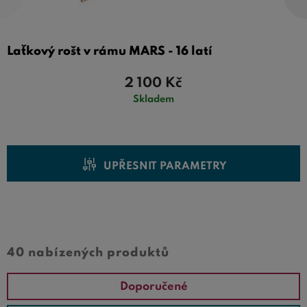
Laťkový rošt v rámu MARS - 16 latí
2 100
Kč
Skladem
UPŘESNIT PARAMETRY
Cena od
Cena do
40 nabízených produktů
Doporučené