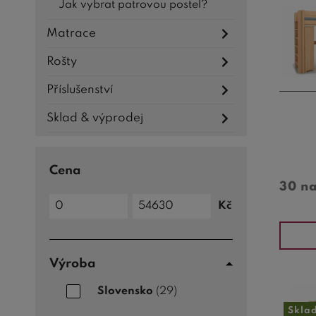
Jak vybrat patrovou postel?
Matrace
Rošty
Příslušenství
Sklad & výprodej
Cena
30 n
Cena
Kč
do
Cena
od
Výroba
Slovensko
(29)
Skla