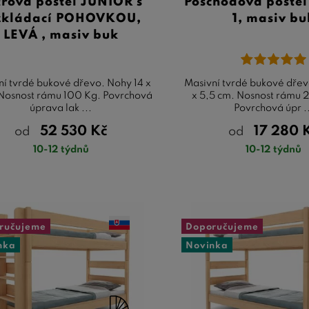
trová postel JUNIOR s
Poschoďová poste
zkládací POHOVKOU,
1, masiv bu
LEVÁ , masiv buk
ní tvrdé bukové dřevo. Nohy 14 x
Masivní tvrdé bukové dřev
Nosnost rámu 100 Kg. Povrchová
x 5,5 cm. Nosnost rámu 2
úprava lak ...
Povrchová úpr .
52 530
Kč
17 280
od
od
10-12 týdnů
10-12 týdnů
ručujeme
Doporučujeme
nka
Novinka