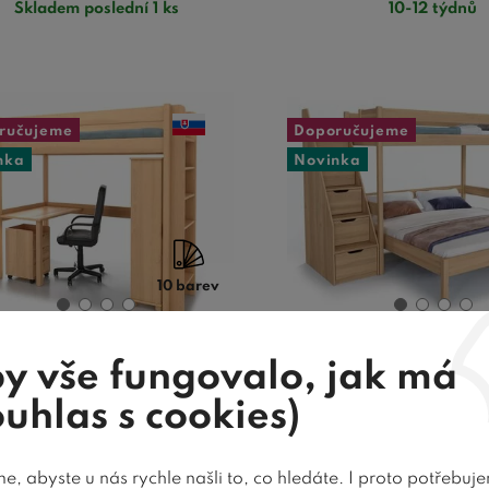
Skladem poslední 1 ks
10-12 týdnů
ručujeme
Doporučujeme
nka
Novinka
10 barev
y vše fungovalo, jak má
rová postel JUNIOR 5,
Patrová postel JU
PRAVÁ, masiv buk
manželskou postel
ouhlas s cookies)
buk
, abyste u nás rychle našli to, co hledáte. I proto potřebuj