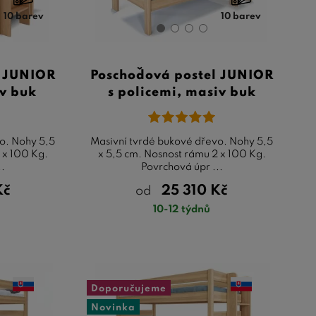
10 barev
10 barev
l JUNIOR
Poschoďová postel JUNIOR
iv buk
s policemi, masiv buk
o. Nohy 5,5
Masivní tvrdé bukové dřevo. Nohy 5,5
 x 100 Kg.
x 5,5 cm. Nosnost rámu 2 x 100 Kg.
..
Povrchová úpr ...
Kč
25 310
Kč
od
10-12 týdnů
Doporučujeme
Novinka