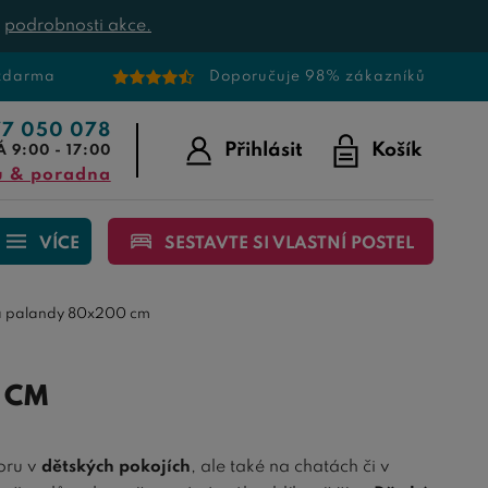
t
podrobnosti akce.
 zdarma
Doporučuje 98% zákazníků
77 050 078
Přihlásit
Košík
Á 9:00 - 17:00
u & poradna
VÍCE
SESTAVTE SI VLASTNÍ POSTEL
 a palandy 80x200 cm
 CM
toru v
dětských pokojích
, ale také na chatách či v