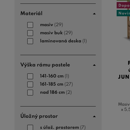
Dopo
Materiál
Novi
masiv
(29)
masiv buk
(29)
laminovaná deska
(1)
Výška rámu postele
141-160 cm
(1)
JUN
161-185 cm
(27)
nad 186 cm
(2)
Masiv
x 5,
Úložný prostor
s úlož. prostorem
(7)