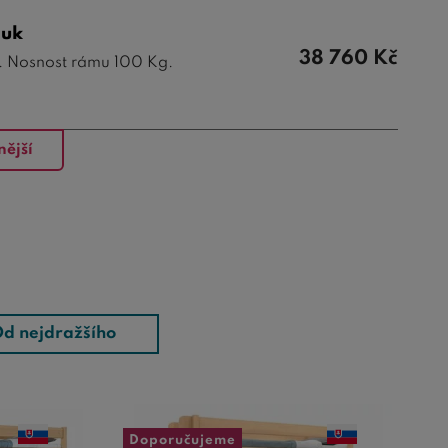
buk
38 760
Kč
. Nosnost rámu 100 Kg.
nější
d nejdražšího
Doporučujeme