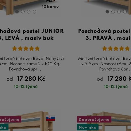
10 barev
choďová postel JUNIOR
Poschoďová poste
3, LEVÁ , masiv buk
3, PRAVÁ , mas
ní tvrdé bukové dřevo. Nohy 5,5
Masivní tvrdé bukové dřev
5 cm. Nosnost rámu 2 x 100 Kg.
x 5,5 cm. Nosnost rámu 2
Povrchová úpr ...
Povrchová úpr .
17 280
Kč
17 280
od
od
10-12 týdnů
10-12 týdnů
ručujeme
Doporučujeme
nka
Novinka