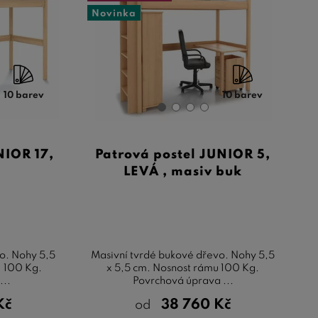
Novinka
10 barev
10 barev
NIOR 17,
Patrová postel JUNIOR 5,
LEVÁ , masiv buk
o. Nohy 5,5
Masivní tvrdé bukové dřevo. Nohy 5,5
: 100 Kg.
x 5,5 cm. Nosnost rámu 100 Kg.
...
Povrchová úprava ...
Kč
38 760
Kč
od