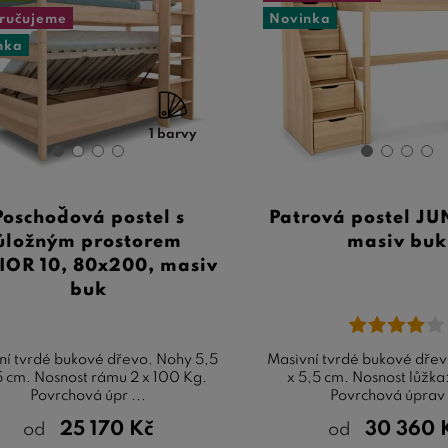
ručujeme
Novinka
nka
1 barvy
Poschoďová postel s
Patrová postel JU
úložným prostorem
masiv buk
IOR 10, 80x200, masiv
buk
ní tvrdé bukové dřevo. Nohy 5,5
Masivní tvrdé bukové dřev
5 cm. Nosnost rámu 2 x 100 Kg.
x 5,5 cm. Nosnost lůžka
Povrchová úpr ...
Povrchová úprav 
25 170
Kč
30 360
od
od