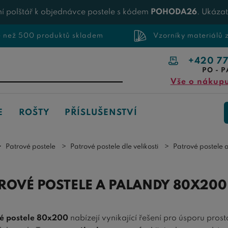
í polštář k objednávce postele s kódem
POHODA26
. Ukáza
e než 500 produktů skladem
Vzorníky materiálů
+420 7
PO - P
Vše o nákup
E
ROŠTY
PŘÍSLUŠENSTVÍ
Patrové postele
Patrové postele dle velikosti
Patrové postele
ROVÉ POSTELE A PALANDY 80X200
é postele 80x200
nabízejí vynikající řešení pro úsporu pros