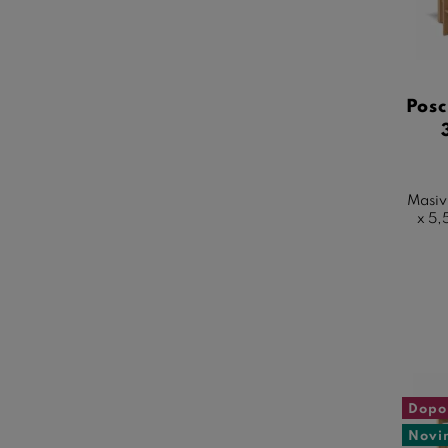
Pos
Masiv
x 5,
Dopo
Novi