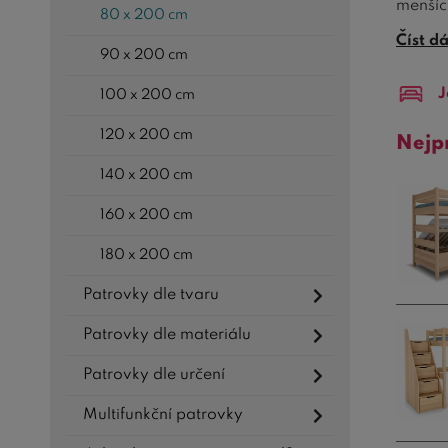
menšíc
80 x 200 cm
patrov
Číst d
90 x 200 cm
lamino
J
100 x 200 cm
Patrov
spánko
120 x 200 cm
Nejp
spaní.
140 x 200 cm
Jestli
stand
160 x 200 cm
nebo p
180 x 200 cm
Bezpeč
Patrovky dle tvaru
pevná,
protis
Patrovky dle materiálu
Nyní n
Patrovky dle určení
umožní
Multifunkční patrovky