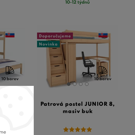
10-12 týdnů
Doporučujeme
Novinka
10 barev
10 barev
NIOR 7 s
Patrová postel JUNIOR 8,
í, masiv
masiv buk
eme