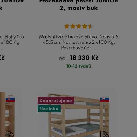
l JUNIOR
Poschoďová postel JUNIOR
k
2, masiv buk
o. Nohy 5,5
Masivní tvrdé bukové dřevo. Nohy 5,5
 x 100 Kg.
x 5,5 cm. Nosnost rámu 2 x 100 Kg.
..
Povrchová úpr ...
Kč
18 330
Kč
od
10-12 týdnů
Doporučujeme
Novinka