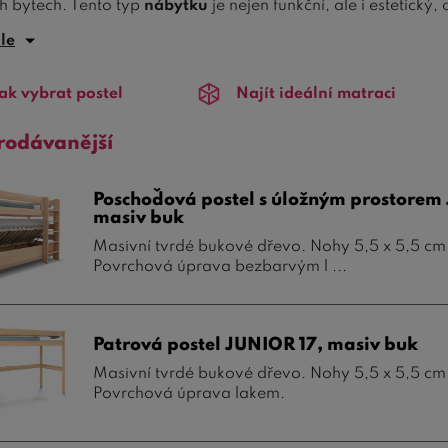
h bytech. Tento typ
nábytku
je nejen funkční, ale i estetický
é postele
jsou v naší nabídce zastoupeny v různých proveden
ále
.
ak vybrat postel
Najít ideální matraci
é postele, často označované také jako
palandy
či
poschoďov
vých zón na jednom místě. Rozměr
80x200 cm
je ideální pr
rodávanější
že se snažíte maximalizovat
užitnou plochu
v pokoji, naše pa
Poschoďová postel s úložným prostorem
ardním
jednolůžkovým postelím
ušetříte spoustu místa, které
masiv buk
rostě na volnou plochu pro hraní a odpočinek.
Masivní tvrdé bukové dřevo. Nohy 5,5 x 5,5 cm
Povrchová úprava bezbarvým l ...
nost
je dalším nezbytným parametrem našich patrových postel
 což minimalizuje riziko pádu. Některé z našich modelů jsou
kluzovým povrchem.
Patrová postel JUNIOR 17, masiv buk
emusíte dělat kompromisy mezi
designem
a
funkčností
. Naš
Masivní tvrdé bukové dřevo. Nohy 5,5 x 5,5 cm.
Povrchová úprava lakem.
 vybrat si model, který bude odpovídat vašim estetickým i 