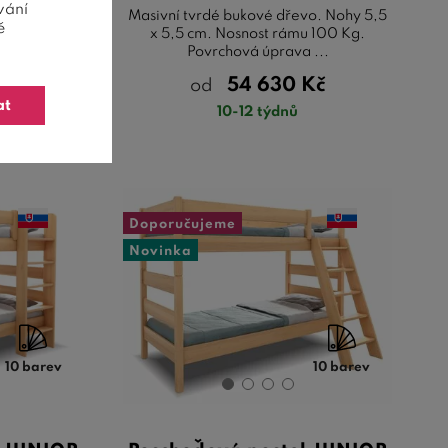
vání
o. Nohy 5,5
Masivní tvrdé bukové dřevo. Nohy 5,5
ě
žko: 100 Kg.
x 5,5 cm. Nosnost rámu 100 Kg.
Povrchová úprava ...
Kč
54 630
Kč
od
at
10-12 týdnů
Doporučujeme
Novinka
10 barev
10 barev