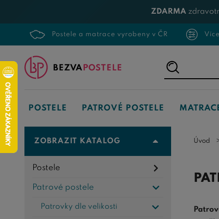
ZDARMA
zdravotn
Postele a matrace vyrobeny v ČR
Víc
Napište,
co
hledáte...
POSTELE
PATROVÉ POSTELE
MATRAC
ZOBRAZIT KATALOG
Úvod
Postele
PAT
Patrové postele
Patrovky dle velikosti
Patrov