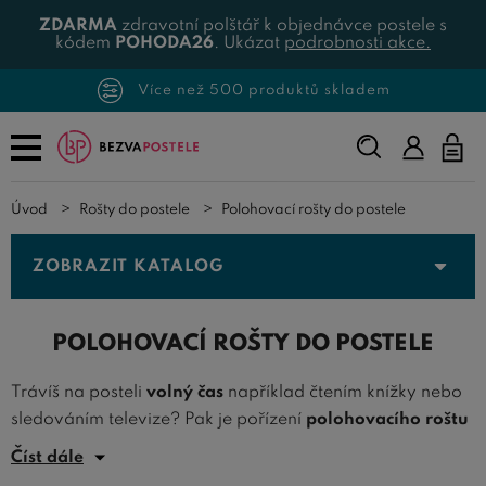
ZDARMA
zdravotní polštář k objednávce postele s
kódem
POHODA26
. Ukázat
podrobnosti akce.
Více než 500 produktů skladem
Napište,
co
hledáte...
Úvod
Rošty do postele
Polohovací rošty do postele
ZOBRAZIT KATALOG
POLOHOVACÍ ROŠTY DO POSTELE
Trávíš na posteli
volný čas
například čtením knížky nebo
sledováním televize? Pak je pořízení
polohovacího roštu
téměř nezbytností. Polohovací nebo-li
nastavitelné rošty
Číst dále
do postele
jsou takové rošty, kde lze ručně nastavit sklon