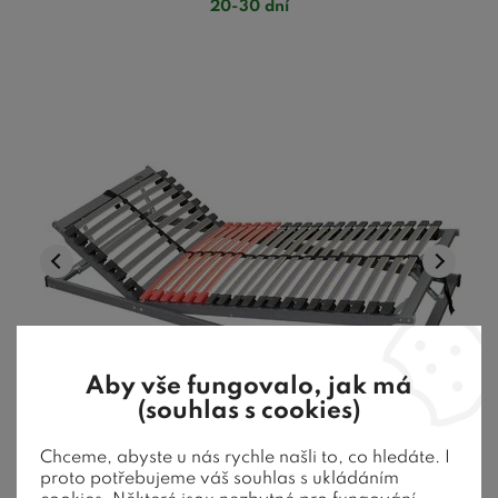
20-30 dní
Aby vše fungovalo, jak má
(souhlas s cookies)
Chceme, abyste u nás rychle našli to, co hledáte. I
Polohovací lamelový rošt FLEX EXPERT R6,
proto potřebujeme váš souhlas s ukládáním
28 lamel