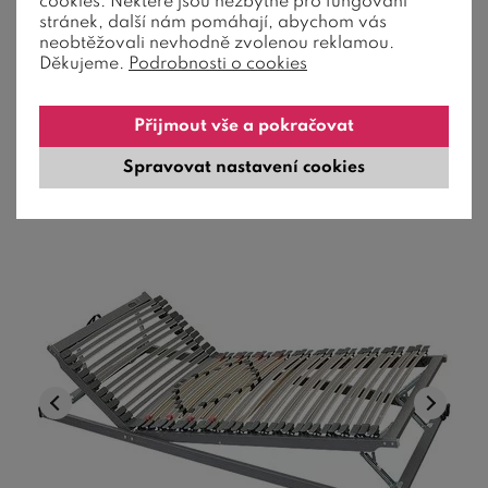
cookies. Některé jsou nezbytné pro fungování
stránek, další nám pomáhají, abychom vás
neobtěžovali nevhodně zvolenou reklamou.
Děkujeme.
Podrobnosti o cookies
Polohovací lamelový rošt FLEX expert R6 obsahuje 28
pružných lamel, uložených na pevn ...
4 080
Kč
od
Přijmout vše a pokračovat
12-20 dní
Spravovat nastavení cookies