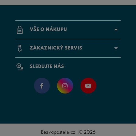
VŠE O NÁKUPU
ZÁKAZNICKÝ SERVIS
SLEDUJTE NÁS
Bezvapostele.cz | © 2026