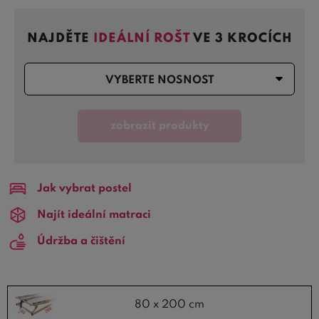
hlavové a nožní části roštu.
NAJDĚTE
IDEÁLNÍ ROŠT
VE 3 KROCÍCH
Nastavení polohy
v určité výšce je zajištěno pomocí
speciálního kování. Jakmile se rošt přizvedne do
maximální polohy
, sepne se pojistka a rošt se sklopí do
VYBERTE NOSNOST
výrozí roviny.
Nejprodávanější rošty
v nabídce na
Bezvapostele.cz jsou
polohovací rošty 80x200 cm
a
zobrazit produkty
polohovací rošty 90x200 cm
.
Jak vybrat postel
Najít ideální matraci
Údržba a čištění
80 x 200 cm