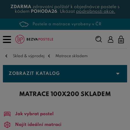
ZDARMA
zdravotní polštář k objednávce postele s
kódem
POHODA26
. Ukázat
podrobnosti akce.
Více než 500 produktů skladem
Napište,
co
hledáte...
Sklad & výprodej
Matrace skladem
ZOBRAZIT KATALOG
MATRACE 100X200 SKLADEM
Jak vybrat postel
Najít ideální matraci