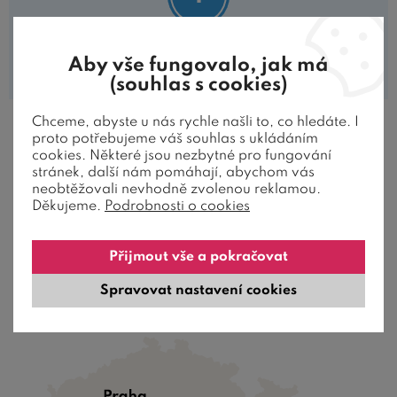
V této kategorii nejsou zařazeny žádné
Aby vše fungovalo, jak má
produkty.
(souhlas s cookies)
Chceme, abyste u nás rychle našli to, co hledáte. I
proto potřebujeme váš souhlas s ukládáním
cookies. Některé jsou nezbytné pro fungování
stránek, další nám pomáhají, abychom vás
JAK ZÁKAZNÍCI HODNOTÍ NAŠE
neobtěžovali nevhodně zvolenou reklamou.
POSTELE
Děkujeme.
Podrobnosti o cookies
Přijmout vše a pokračovat
Spravovat nastavení cookies
PRODEJNA, OSOBNÍ ODBĚRY