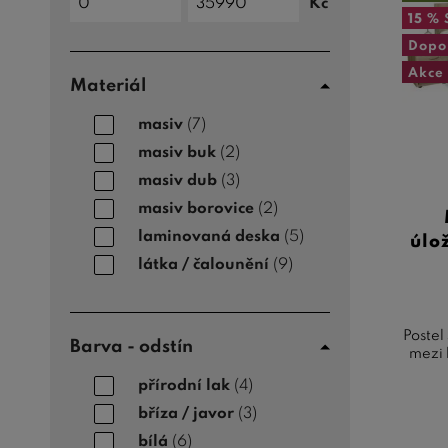
Kč
do
Cena
15 %
od
Dopo
Akce
Materiál
masiv
(7)
masiv buk
(2)
masiv dub
(3)
masiv borovice
(2)
laminovaná deska
(5)
úlo
látka / čalounění
(9)
Postel
Barva - odstín
mezi 
přírodní lak
(4)
bříza / javor
(3)
bílá
(6)