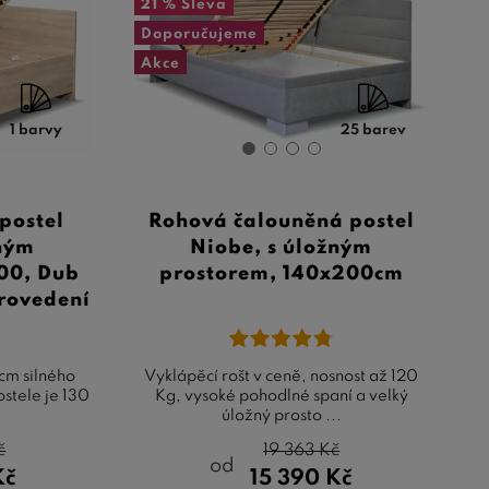
21 %
Sleva
Doporučujeme
Akce
1 barvy
25 barev
postel
Rohová čalouněná postel
žným
Niobe, s úložným
00, Dub
prostorem, 140x200cm
rovedení
cm silného
Vyklápěcí rošt v ceně, nosnost až 120
stele je 130
Kg, vysoké pohodlné spaní a velký
úložný prosto ...
č
19 363
Kč
od
Kč
15 390
Kč