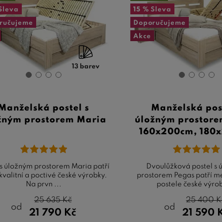
Sleva
15 %
Sleva
ručujeme
Doporučujeme
Akce
13 barev
Manželská postel s
Manželská pos
žným prostorem Maria
úložným prostore
160x200cm, 180
 s úložným prostorem Maria patří
Dvoulůžková postel s 
kvalitní a poctivé české výrobky.
prostorem Pegas patří me
Na prvn ...
postele české výrob
25 635
Kč
25 400
K
od
od
21 790
Kč
21 590