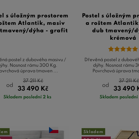
el s úložným prostorem
Postel s úložným p
oštem Atlantik, masiv
a roštem Atlantik
tmavený/dýha - grafit
dub tmavený/d
krémová
ěná postel z dubového masivu /
Dřevěná postel z dubové
ýhy. Nosnost rámu 300 Kg.
dýhy. Nosnost rámu 
ovrchová úprava tmaven ...
Povrchová úprava tma
37 211
Kč
37 211
Kč
od
od
33 490
Kč
33 490
Skladem poslední 2 ks
Skladem poslední 
dem
Skladem