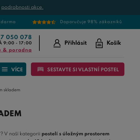
t
podrobnosti akce.
 zdarma
Doporučuje 98% zákazníků
77 050 078
Přihlásit
Košík
Á 9:00 - 17:00
u & poradna
VÍCE
SESTAVTE SI VLASTNÍ POSTEL
em skladem
LADEM
í
? V naší kategorii
postelí s úložným prostorem