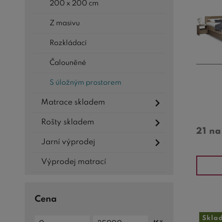
200 x 200 cm
Z masivu
Rozkládací
Čalouněné
S úložným prostorem
Matrace skladem
Rošty skladem
21 n
Jarní výprodej
Výprodej matrací
Cena
Skla
Cena