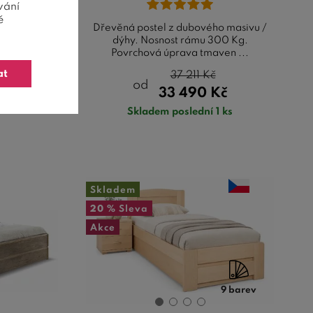
vání
ě
storem LADA
Dřevěná postel z dubového masivu /
rovice a je
dýhy. Nosnost rámu 300 Kg.
..
Povrchová úprava tmaven ...
at
Kč
37 211
Kč
od
33 490
Kč
4 ks
Skladem poslední 1 ks
Skladem
20 %
Sleva
Akce
9 barev