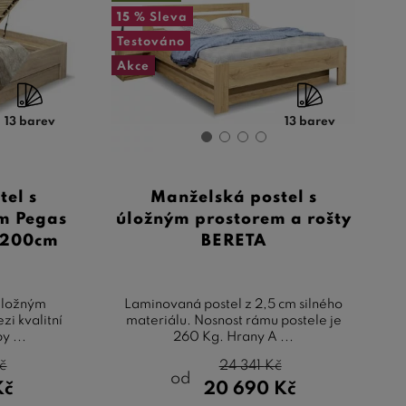
15 %
Sleva
Testováno
Akce
13 barev
13 barev
tel s
Manželská postel s
m Pegas
úložným prostorem a rošty
x200cm
BERETA
úložným
Laminovaná postel z 2,5 cm silného
zi kvalitní
materiálu. Nosnost rámu postele je
y ...
260 Kg. Hrany A ...
č
24 341
Kč
od
Kč
20 690
Kč