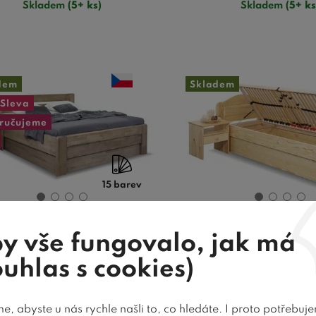
Skladem
(5+ ks)
Skladem
(5+ ks
dem
Skladem
Sleva
ručujeme
15 barev
y vše fungovalo, jak má
el dvoulůžko s úložným
Postel jednolů
torem Primátor, masiv
úložným prostore
ouhlas s cookies)
buk
90x200cm, masiv 
, abyste u nás rychle našli to, co hledáte. I proto potřebuj