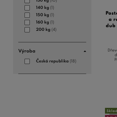
130 kg
(10)
140 kg
(1)
Post
150 kg
(1)
a r
160 kg
(1)
dub 
200 kg
(4)
Dřev
Výroba
d
P
Česká republika
(18)
Skla