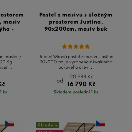
rostorem
Postel z masivu s úložným
, masiv
prostorem Justina,
ýha -
90x200cm, masiv buk
ho masivu /
Jednolůžková postel z masivu Justina
300 Kg.
90x200 cm je vyrobena z kvalitního
ven ...
bukového dřev ...
20 988
Kč
od
Kč
16 790
Kč
1 ks
Skladem poslední 1 ks
Skladem