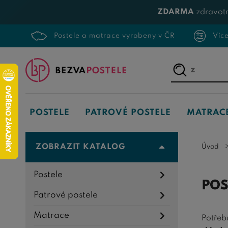
ZDARMA
zdravotn
Postele a matrace vyrobeny v ČR
Víc
Napište,
co
hledáte...
POSTELE
PATROVÉ POSTELE
MATRAC
ZOBRAZIT KATALOG
Úvod
Postele
POS
Patrové postele
Matrace
Potřeb