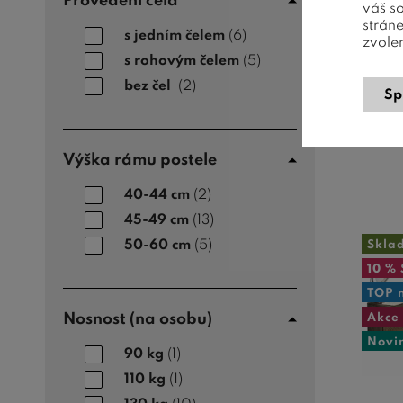
Provedení čela
váš s
strán
s jedním čelem
(6)
Celom
zvole
z 3,8
s rohovým čelem
(5)
bez čel
(2)
Sp
Výška rámu postele
40-44 cm
(2)
45-49 cm
(13)
50-60 cm
(5)
Skla
10 %
TOP 
Nosnost (na osobu)
Akce
Novi
90 kg
(1)
110 kg
(1)