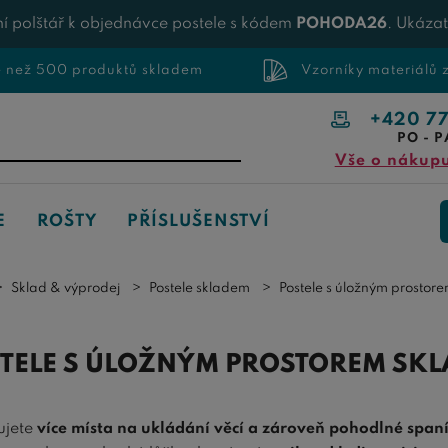
í polštář k objednávce postele s kódem
POHODA26
. Ukáza
e než 500 produktů skladem
Vzorníky materiálů
+420 7
PO - P
Vše o nákup
E
ROŠTY
PŘÍSLUŠENSTVÍ
Sklad & výprodej
Postele skladem
Postele s úložným prostor
TELE S ÚLOŽNÝM PROSTOREM SK
ujete
více místa na ukládání věcí a zároveň pohodlné span