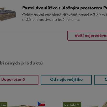
Postel dvoulůžko s úložným prostorem P
Celomasivní zaoblená dřevěná postel z 3,8 cm
a 2,8 cm masivu na bočnicích. ...
další nejprodáva
abízených produktů
Doporučené
Od nejlevnějšího
O
dem
Skladem