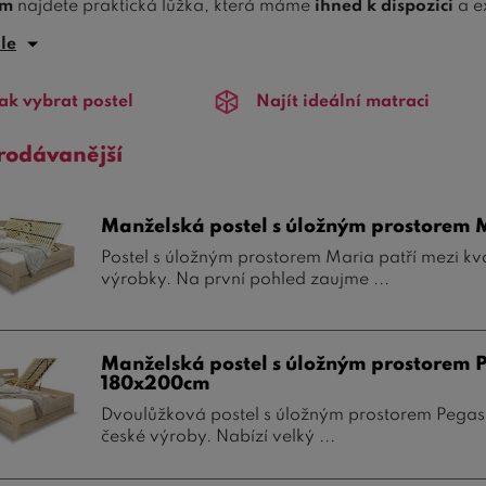
em
najdete praktická lůžka, která máme
ihned k dispozici
a e
ále
e si z
masivních dřevěných, čalouněných nebo moderních 
e. Praktické zásuvky, výklopné mechanismy nebo integrova
ak vybrat postel
Najít ideální matraci
ných kompromisů. Pokud hledáte ještě širší výběr, prozkoum
orem
.
Více prostoru, více pohodlí!
rodávanější
Manželská postel s úložným prostorem 
Postel s úložným prostorem Maria patří mezi kva
výrobky. Na první pohled zaujme ...
Manželská postel s úložným prostorem 
180x200cm
Dvoulůžková postel s úložným prostorem Pegas p
české výroby. Nabízí velký ...