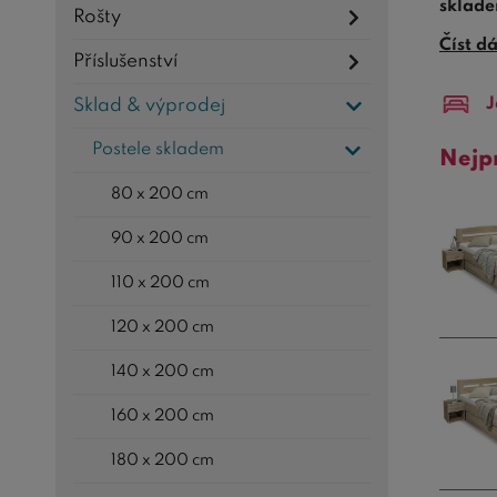
sklad
Rošty
Číst d
Vybert
Příslušenství
ložnic
J
Sklad & výprodej
zbyteč
prost
Postele skladem
Nejp
80 x 200 cm
90 x 200 cm
110 x 200 cm
120 x 200 cm
140 x 200 cm
160 x 200 cm
180 x 200 cm