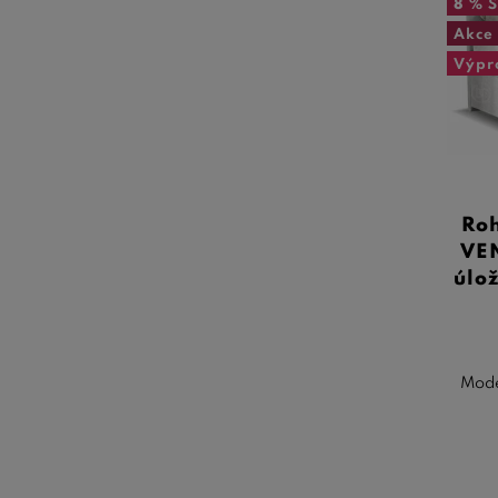
8 %
S
Akce
Výpr
Roh
VEN
úlo
Mode