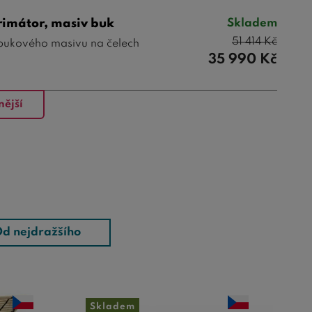
rimátor, masiv buk
Skladem
51 414
Kč
 bukového masivu na čelech
35 990
Kč
nější
d nejdražšího
Skladem