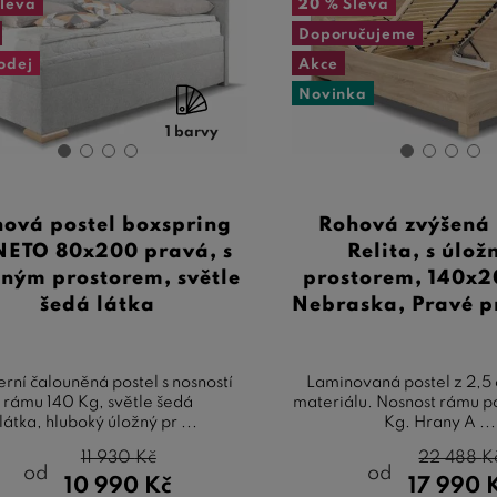
leva
20 %
Sleva
Doporučujeme
odej
Akce
Novinka
1 barvy
ová postel boxspring
Rohová zvýšená 
ETO 80x200 pravá, s
Relita, s úlo
žným prostorem, světle
prostorem, 140x2
šedá látka
Nebraska, Pravé p
rní čalouněná postel s nosností
Laminovaná postel z 2,5 
rámu 140 Kg, světle šedá
materiálu. Nosnost rámu po
látka, hluboký úložný pr ...
Kg. Hrany A ...
11 930
Kč
22 488
K
od
od
10 990
Kč
17 990