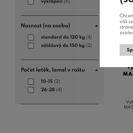
vyklápěcí
(6)
Chceme
váš s
Nosnost (na osobu)
strán
zvole
standard do 120 kg
(4)
zátěžový do 150 kg
(2)
Sp
Vy
Počet latěk, lamel v roštu
MAS
10-15
(2)
26-28
(4)
Vyk
MASI