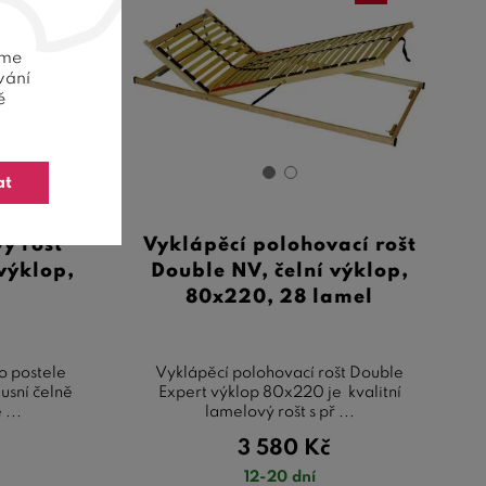
eme
vání
ě
at
ý rošt
Vyklápěcí polohovací rošt
výklop,
Double NV, čelní výklop,
80x220, 28 lamel
do postele
Vyklápěcí polohovací rošt Double
usní čelně
Expert výklop 80x220 je kvalitní
 ...
lamelový rošt s př ...
3 580
Kč
12-20 dní