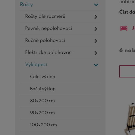
nabíz
Rošty
jednol
Číst d
Rošty dle rozměrů
postel
J
Pevné, nepolohovací
Ručně polohovací
6 na
Elektrické polohovací
Vyklápěcí
Čelní výklop
Boční výklop
80x200 cm
90x200 cm
100x200 cm