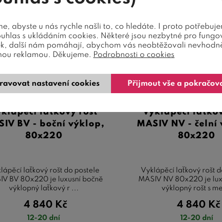
, abyste u nás rychle našli to, co hledáte. I proto potřebuj
ouhlas s ukládáním cookies. Některé jsou nezbytné pro fungo
ek, další nám pomáhají, abychom vás neobtěžovali nevhodn
nou reklamou. Děkujeme.
Podrobnosti o cookies
ravovat nastavení cookies
Přijmout vše a pokračov
klápěcí laťkový rošt
Vyklápěcí laťkov
IV BV - boční výklop,
MASIV NV - čelní 
80x220
80x220
lápěcí laťkový rošt do postele
Vyklápěcí laťkový rošt 
V BV 80x220 je luxusní bočně
MASIV NV 80x220 je lux
výklopný laťkový r ...
výklopný rošt s me
4 840
Kč
4 840
Kč
12-20 dní
12-20 dní