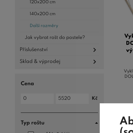
120x200 cm
140x200 cm
Další rozměry
Vy
Jak vybrat rošt do postele?
DO
Příslušenství
vý
Sklad & výprodej
Vykl
DOU
Cena
Cena
Kč
do
Cena
od
Ab
Typ roštu
(s