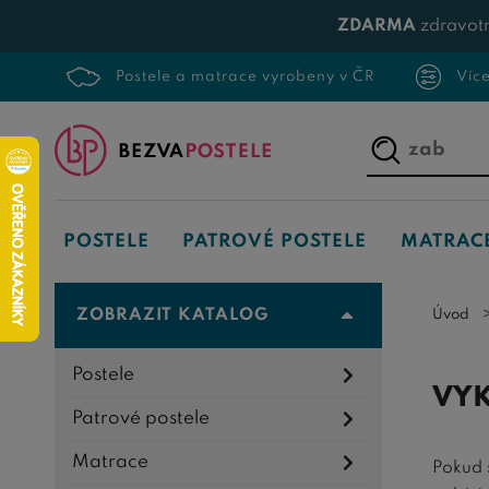
ZDARMA
zdravotn
Postele a matrace vyrobeny v ČR
Víc
Napište,
co
hledáte...
POSTELE
PATROVÉ POSTELE
MATRAC
ZOBRAZIT KATALOG
Úvod
Postele
VYK
Patrové postele
Matrace
Pokud 