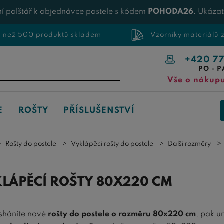
í polštář k objednávce postele s kódem
POHODA26
. Ukáza
e než 500 produktů skladem
Vzorníky materiálů
+420 7
PO - P
Vše o nákup
E
ROŠTY
PŘÍSLUŠENSTVÍ
Rošty do postele
Vyklápěcí rošty do postele
Další rozměry
LÁPĚCÍ ROŠTY 80X220 CM
sháníte nové
rošty do postele o rozměru 80x220 cm
, pak u