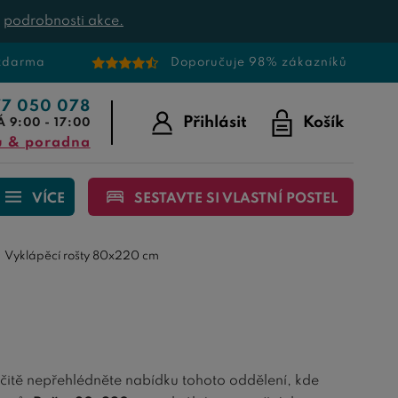
t
podrobnosti akce.
 zdarma
Doporučuje 98% zákazníků
77 050 078
Přihlásit
Košík
Á 9:00 - 17:00
u & poradna
VÍCE
SESTAVTE SI VLASTNÍ POSTEL
Vyklápěcí rošty 80x220 cm
rčitě nepřehlédněte nabídku tohoto oddělení, kde