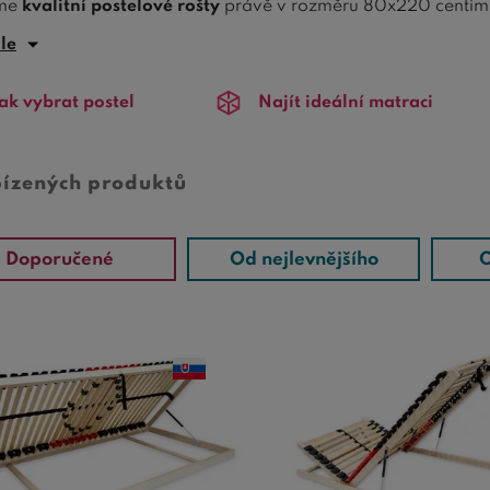
íme
kvalitní postelové rošty
právě v rozměru 80x220 centim
ůžka stejného rozměru nebo do
dvoulůžka/jednolůžka
o ro
ále
e o rozměru 80x220 cm, v nabídce na
Bezvapostele.cz
si zce
ak vybrat postel
Najít ideální matraci
bízených produktů
Doporučené
Od nejlevnějšího
O