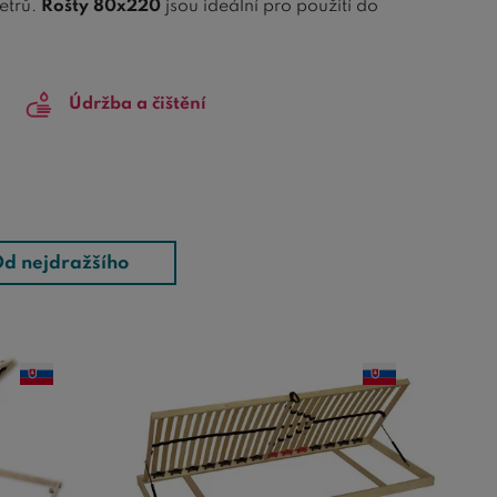
etrů.
Rošty 80x220
jsou ideální pro použití do
změru
160x220 cm
. Pokud vybíráte nové rošty do
la jistě vyberete.
Údržba a čištění
d nejdražšího