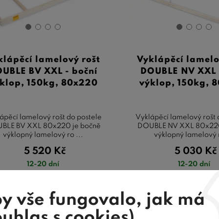
klápěcí lamelový rošt
Vyklápěcí lamelo
UBLE BV XXL - boční
DOUBLE NV XXL -
klop, 150kg, 80x220
výklop, 150kg, 
ápěcí lamelový rošt do postele
Vyklápěcí lamelový rošt 
BLE BV XXL 80x220 je bočně
DOUBLE NV XXL 80x220
výklopný lamelový ro ...
výklopný lamelový r
5 520
Kč
5 030
Kč
12-20 dní
12-20 dní
y vše fungovalo, jak má
ouhlas s cookies)