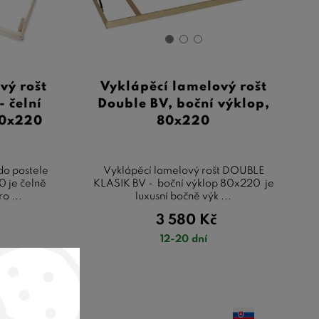
vý rošt
Vyklápěcí lamelový rošt
 čelní
Double BV, boční výklop,
80x220
80x220
do postele
Vyklápěcí lamelový rošt DOUBLE
 je čelně
KLASIK BV - boční výklop 80x220 je
o ...
luxusní bočně výk ...
3 580
Kč
12-20 dní