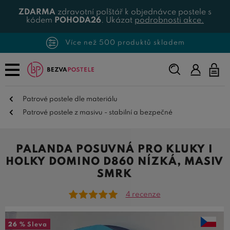
ZDARMA
zdravotní polštář k objednávce postele s
kódem
POHODA26
. Ukázat
podrobnosti akce.
Více než 500 produktů skladem
Napište,
co
hledáte...
Patrové postele dle materiálu
Patrové postele z masivu - stabilní a bezpečné
PALANDA POSUVNÁ PRO KLUKY I
HOLKY DOMINO D860 NÍZKÁ, MASIV
SMRK
4 recenze
26 %
Sleva