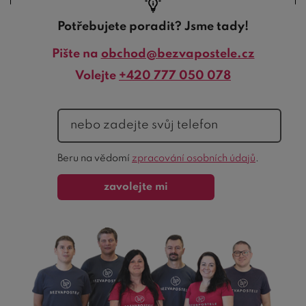
Potřebujete poradit? Jsme tady!
Pište na
obchod@bezvapostele.cz
Volejte
+420 777 050 078
telefon
Ochrana
Beru na vědomí
zpracování osobních údajů
.
formuláře
zavolejte mi