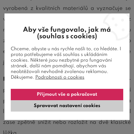
vyrobená z kvalitních materiálů a vyznačuje se
vysokou kvalitou zpracování. Je vyrobená z
Aby vše fungovalo, jak má
masivu smrku o síle 2,5 cm s povrchovou úpravou
(souhlas s cookies)
zdravotně nezávadného vodouředitelného
Chceme, abyste u nás rychle našli to, co hledáte. I
ekologického laku. Všechny hrany a rohy postele
proto potřebujeme váš souhlas s ukládáním
cookies. Některé jsou nezbytné pro fungování
jsou dokonale zakulaceny.
stránek, další nám pomáhají, abychom vás
neobtěžovali nevhodně zvolenou reklamou.
Děkujeme.
Podrobnosti o cookies
Předností postelí Domino
je jejich variabilita –
postele nabízejí možnosti dokupovat doplňující
Přijmout vše a pokračovat
prvky a tím zvýšit nebo přestavět postel na
Spravovat nastavení cookies
libovolný typ palandy nebo poschoďovou postel
zase zpětně snížit nebo rozložit na dvě klasické
lůžka.