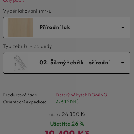
Celý popis
Výběr lakování smrku
Přírodní lak
Typ žebříku - palandy
02. Šikmý žebřík - přírodní
Produktová řada:
Dětský nábytek DOMINO
Orientační expedice:
4-6 TÝDNŮ
místo
26 350
Kč
Ušetříte 26 %