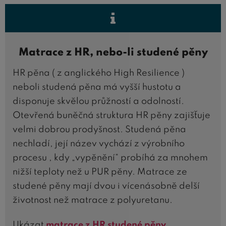
Matrace z HR, nebo-li studené pěny
HR pěna ( z anglického High Resilience )
neboli studená pěna má vyšší hustotu a
disponuje skvělou průžností a odolností.
Otevřená buněčná struktura HR pěny zajišťuje
velmi dobrou prodyšnost. Studená pěna
nechladí, její název vychází z výrobního
procesu , kdy „vypěnění“ probíhá za mnohem
nižší teploty než u PUR pěny. Matrace ze
studené pěny mají dvou i vícenásobně delší
životnost než matrace z polyuretanu.
Ukázat
matrace z HR studené pěny
.