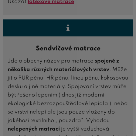
Ukázat
latexové matrace
.
Sendvičové matrace
Jde o obecný název pro matrace
spojené z
několika různých materiálových vrstev
. Může
jít o PUR pěnu, HR pěnu, línou pěnu, kokosovou
desku a jiné materiály. Spojování vrstev může
být řešeno lepením ( dnes již moderní
ekologické bezrozpouštědlové lepidla ), nebo
se vrství nelepí ale jsou pouze vloženy do
jakéhosi textilního „ pouzdra“. Výhodou
nelepených matrací
je vyšší vzduchová