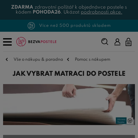
ZDARMA
zdravotní polštář k objednávce postele s
kódem
POHODA26
. Ukázat
podrobnosti akce.
Více než 500 produktů skladem
Napište,
co
hledáte...
Vše o nákupu & poradna
Pomoc s nákupem
JAK VYBRAT MATRACI DO POSTELE