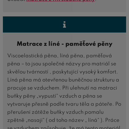
Matrace z líné - paměťové pěny
Viscoelastická pěna, líná pěna, paměťová
pěna – to jsou společné názvy pro matriál se
skvělou tvárností , poskytující vysoký komfort.
Líná pěna má otevřenou buněčnou strukturu a
pracuje se vzduchem. Při ulehnutí na matraci
buňky pěny „vypustí“ vzduch a pěna se
vytvaruje přesně podle tvaru těla a páteře. Po
přerušení zátěže buňky vzduch pomalu
zpětně „nasají“ ( od toho název „ líná“ ). Práce
se vzduchem způsobuje, že má tento materiál