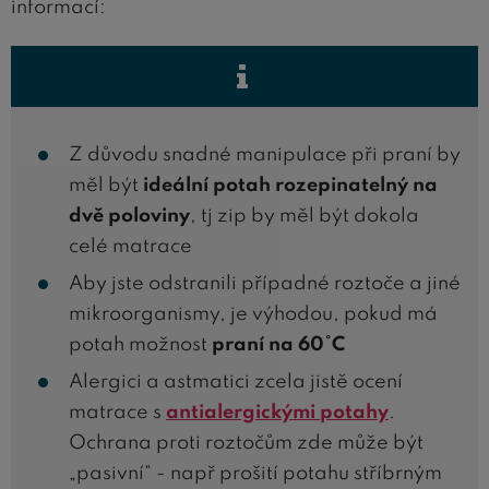
informací:
Z důvodu snadné manipulace při praní by
měl být
ideální potah rozepinatelný na
dvě poloviny
, tj zip by měl být dokola
celé matrace
Aby jste odstranili případné roztoče a jiné
mikroorganismy, je výhodou, pokud má
potah možnost
praní na 60°C
Alergici a astmatici zcela jistě ocení
matrace s
antialergickými potahy
.
Ochrana proti roztočům zde může být
„pasivní“ - např prošití potahu stříbrným