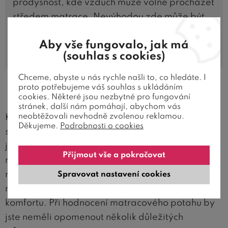
prodyšnost, kde vzduch může volně procházet
středem matrace. Nevýhodou zde může být
nežádoucí „ posun“ vrstev například při
Aby vše fungovalo, jak má
rozepnutí a praní potahu.
(souhlas s cookies)
Chceme, abyste u nás rychle našli to, co hledáte. I
proto potřebujeme váš souhlas s ukládáním
Potahy matrací
cookies. Některé jsou nezbytné pro fungování
stránek, další nám pomáhají, abychom vás
neobtěžovali nevhodně zvolenou reklamou.
K ochraně vaší nové matrace bude zcela jistě
Děkujeme.
Podrobnosti o cookies
sloužit její potah. Při užívání matrace dochází k
jejímu běžnému opotřebení , případně k ušpinění
Přijmout vše a pokračovat
nebo ke kontaktu s vlhkostí. Čím kvalitnější bude
matracový potah, tím je pravděpodobnější, že
Spravovat nastavení cookies
matrace vydrží sloužit déle v maximálním
komfortu. Při hodnocení matracového potahu by
jste neměli opomenout několik důležitých