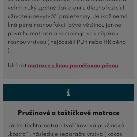
velmi nízký zpětný tlak a ani u dlouho ležících
uživatelů nevytváří proleženiny. Jelikož nemá
líná pěna nosnou fukci, bývá většinou jen na
povrchu matrace a kombinuje se s nějakou
nosnou vrstvou ( nejčastěji PUR nebo HR pěna
).
Ukázat
matrace s línou paměťovou pěnou
.
Pružinové a taštičkové matrace
Jádro těchto matrací tvoří kovová pružinová
„kostra“ , následuje separační vrstva ( kokos,