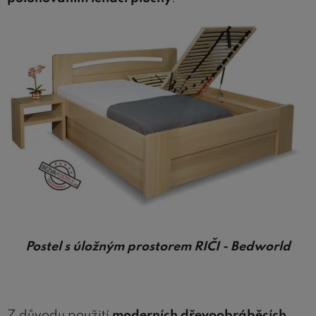
Postel s úložným prostorem RIČI - Bedworld
Z důvodu použití
moderních dřevoobráběcích