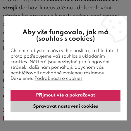
strojů
dochází k neustálému zdokonalování
výrobního procesu a k postupnému rozšiřování
sortimentu výroby. Nabídka řady BedWorld se
Aby vše fungovalo, jak má
dále postupně rozšiřuje o další ložnicový a
(souhlas s cookies)
doplňkový sortiment jako jsou noční stolky,
komody, úložné prostory a další.
Chceme, abyste u nás rychle našli to, co hledáte. I
proto potřebujeme váš souhlas s ukládáním
cookies. Některé jsou nezbytné pro fungování
Pokud se rozhodnete pořídit si postel nebo
stránek, další nám pomáhají, abychom vás
nábytek řady BedWorld, můžete si být jisti
neobtěžovali nevhodně zvolenou reklamou.
Děkujeme.
Podrobnosti o cookies
poctivým českým dílenským zpracováním
,
vysokou kvalitou povrchové úpravy a
velmi
Přijmout vše a pokračovat
dlouhou životností
.
Spravovat nastavení cookies
Zobrazit kompletní nabídku postelí řady
BEDWORLD >