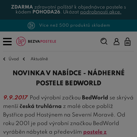
ZDARMA
zdravotní polštář k objednávce postele s
kódem
POHODA26
. Ukázat
podrobnosti akce.
Více než 500 produktů skladem
Napište,
co
hledáte...
Úvod
Aktuálně
NOVINKA V NABÍDCE - NÁDHERNÉ
POSTELE BEDWORLD
9.9.2017
Pod výrobní začkou
BedWorld
se skrývá
menší
česká truhlárna
z malé obce poblíž
Bystřice pod Hostýnem na Severní Moravě. Od
roku 2001 je pod výrobní značkou BedWorld
vyráběn nábytek a především
postele z