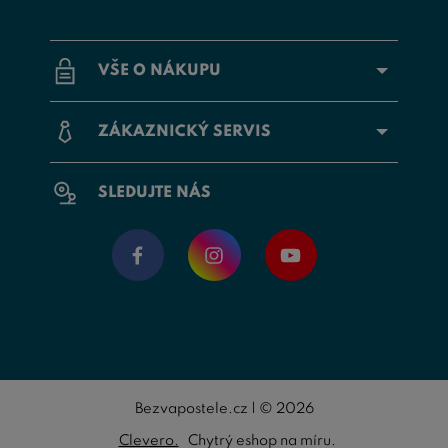
VŠE O NÁKUPU
ZÁKAZNICKÝ SERVIS
SLEDUJTE NÁS
Bezvapostele.cz | © 2026
Clevero.
Chytrý eshop na míru.