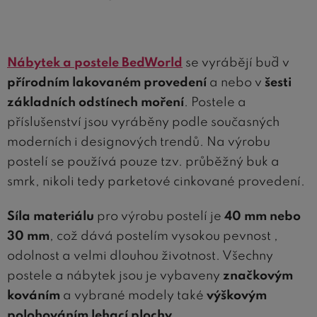
Nábytek a postele BedWorld
se vyrábějí buď v
přírodním lakovaném provedení
a nebo v
šesti
základních odstínech moření
. Postele a
příslušenství jsou vyráběny podle současných
moderních i designových trendů. Na výrobu
postelí se používá pouze tzv. průběžný buk a
smrk, nikoli tedy parketové cinkované provedení.
Síla materiálu
pro výrobu postelí je
40 mm nebo
30 mm
, což dává postelím vysokou pevnost ,
odolnost a velmi dlouhou životnost. Všechny
postele a nábytek jsou je vybaveny
značkovým
kováním
a vybrané modely také
výškovým
polohováním lehací plochy
.