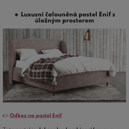
🔹
Luxusní čalouněná postel Enif s
úložným prostorem
👉
Odkaz na postel Enif