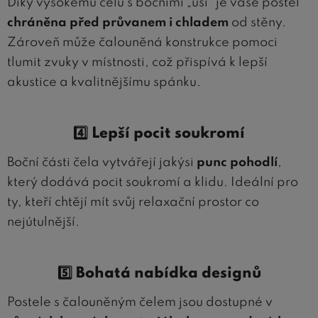
Díky vysokému čelu s bočními „uši“ je vaše postel
chráněna před průvanem i chladem
od stěny.
Zároveň může čalouněná konstrukce pomoci
tlumit zvuky v místnosti, což přispívá k lepší
akustice a kvalitnějšímu spánku.
4️⃣ Lepší pocit soukromí
Boční části čela vytvářejí jakýsi
punc pohodlí
,
který dodává pocit soukromí a klidu. Ideální pro
ty, kteří chtějí mít svůj relaxační prostor co
nejútulnější.
5️⃣ Bohatá nabídka designů
Postele s čalouněným čelem jsou dostupné v