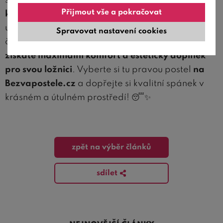
skvělou volbou pro každého, kdo hledá
Přijmout vše a pokračovat
kombinaci elegance, pohodlí a praktičnosti
. Ať
už dáváte přednost dřevěné variantě nebo plně
Spravovat nastavení cookies
čalouněné posteli s úložným prostorem,
vždy
získáte maximální komfort a estetický doplněk
pro svou ložnici
. Vyberte si tu pravou postel
na
Bezvapostele.cz
a dopřejte si kvalitní spánek v
krásném a útulném prostředí! 😴✨
zpět na výběr článků
sdílet