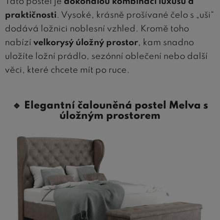
Tato postel je
dokonalou kombinací luxusu a
praktičnosti
. Vysoké, krásně prošívané čelo s „uši“
dodává ložnici noblesní vzhled. Kromě toho
nabízí
velkorysý úložný prostor
, kam snadno
uložíte ložní prádlo, sezónní oblečení nebo další
věci, které chcete mít po ruce.
🔹
Elegantní čalouněná postel Melva s
úložným prostorem