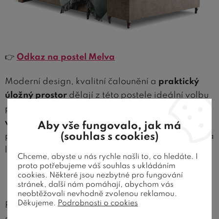
👉
Odkaz na postel Melva
Moderní design, kvalitní čalounění a
praktický
úložný prostor
dělají z této postele ideální volbu
pro ty, kteří chtějí
komfortní spánek i maximální
využití prostoru
. Díky vysokému čelu s „uši“
Aby vše fungovalo, jak má
(souhlas s cookies)
poskytuje perfektní oporu při odpočinku a dodává
ložnici stylový vzhled.
Chceme, abyste u nás rychle našli to, co hledáte. I
proto potřebujeme váš souhlas s ukládáním
cookies. Některé jsou nezbytné pro fungování
Je pro mne postel s ušima vhodná?
stránek, další nám pomáhají, abychom vás
neobtěžovali nevhodně zvolenou reklamou.
Děkujeme.
Podrobnosti o cookies
Postele s čalouněným čelem a bočními „uši“ jsou