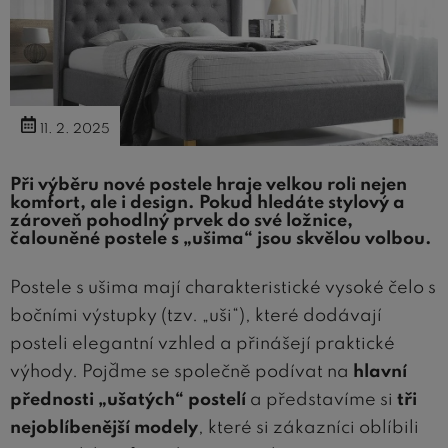
11. 2. 2025
Při výběru nové postele hraje velkou roli nejen
komfort, ale i design. Pokud hledáte stylový a
zároveň pohodlný prvek do své ložnice,
čalouněné postele s „ušima“ jsou skvělou volbou.
Postele s ušima mají charakteristické vysoké čelo s
bočními výstupky (tzv. „uši“), které dodávají
posteli elegantní vzhled a přinášejí praktické
výhody. Pojďme se společně podívat na
hlavní
přednosti „ušatých“ postelí
a představíme si
tři
nejoblíbenější modely
, které si zákazníci oblíbili