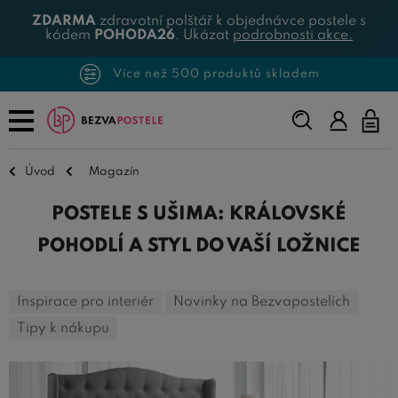
ZDARMA
zdravotní polštář k objednávce postele s
kódem
POHODA26
. Ukázat
podrobnosti akce.
Více než 500 produktů skladem
Napište,
co
hledáte...
Úvod
Magazín
POSTELE S UŠIMA: KRÁLOVSKÉ
POHODLÍ A STYL DO VAŠÍ LOŽNICE
Inspirace pro interiér
Novinky na Bezvapostelích
Tipy k nákupu