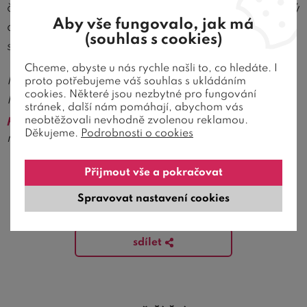
čtení musíte nutit, netlačte na pilu. Každý jsme jiný
Aby vše fungovalo, jak má
a důležité je najít si takovou rutinu, po které se ve
(souhlas s cookies)
své posteli cítíte maximálně uvolněně.
Chceme, abyste u nás rychle našli to, co hledáte. I
Hledáte to pravé místo pro své večerní čtení?
proto potřebujeme váš souhlas s ukládáním
cookies. Některé jsou nezbytné pro fungování
Prohlédněte si naši nabídku kvalitních
pohodlných
stránek, další nám pomáhají, abychom vás
postelí
a
zdravotních matrací
, na kterých si
neobtěžovali nevhodně zvolenou reklamou.
Děkujeme.
Podrobnosti o cookies
můžete s knihou v ruce příjemně odpočinout.
Přijmout vše a pokračovat
Spravovat nastavení cookies
zpět na výběr článků
sdílet