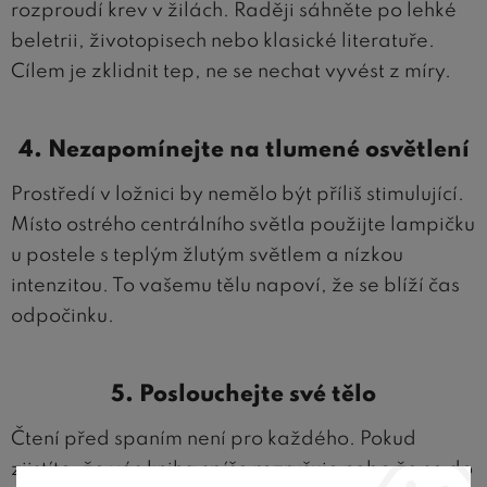
rozproudí krev v žilách. Raději sáhněte po lehké
beletrii, životopisech nebo klasické literatuře.
Cílem je zklidnit tep, ne se nechat vyvést z míry.
4. Nezapomínejte na tlumené osvětlení
Prostředí v ložnici by nemělo být příliš stimulující.
Místo ostrého centrálního světla použijte lampičku
u postele s teplým žlutým světlem a nízkou
intenzitou. To vašemu tělu napoví, že se blíží čas
odpočinku.
5. Poslouchejte své tělo
Čtení před spaním není pro každého. Pokud
zjistíte, že vás kniha spíše rozrušuje nebo že se do