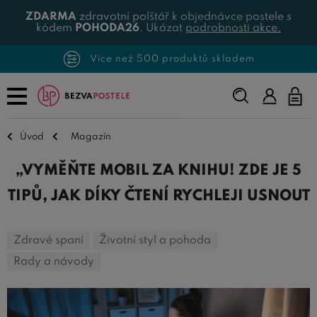
ZDARMA
zdravotní polštář k objednávce postele s
kódem
POHODA26
. Ukázat
podrobnosti akce.
Více než 500 produktů skladem
Napište,
co
hledáte...
Úvod
Magazín
„VYMĚŇTE MOBIL ZA KNIHU! ZDE JE 5
TIPŮ, JAK DÍKY ČTENÍ RYCHLEJI USNOUT
Zdravé spaní
Životní styl a pohoda
Rady a návody