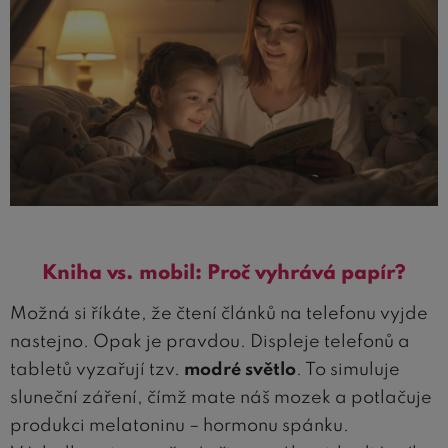
Kniha vs. mobil: Proč vyhrává papír?
Možná si říkáte, že čtení článků na telefonu vyjde
nastejno. Opak je pravdou. Displeje telefonů a
tabletů vyzařují tzv.
modré světlo
. To simuluje
sluneční záření, čímž mate náš mozek a potlačuje
produkci melatoninu – hormonu spánku.