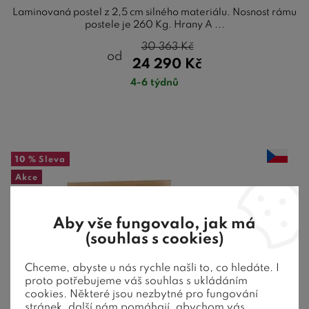
Laminovaná postel z 2,5 cm silného materiálu. Nosnost rámu
postele je 260 Kg. Hrany A ...
30 363
Kč
od
24 290
Kč
4-6 týdnů
10 %
Sleva
Akce
Aby vše fungovalo, jak má
(souhlas s cookies)
Chceme, abyste u nás rychle našli to, co hledáte. I
proto potřebujeme váš souhlas s ukládáním
cookies. Některé jsou nezbytné pro fungování
stránek, další nám pomáhají, abychom vás