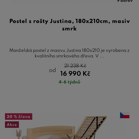
9 barev
Postel s rošty Justina, 180x210cm, masiv
smrk
Manželská postel z masivu Justina 180x210 je vyrobena z
kvalitního smrkového dřeva. V ...
21 238
Kč
od
16 990
Kč
4-6 týdnů
20 %
Sleva
Akce