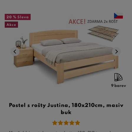
20 %
Sleva
Akce
9 barev
Postel s rošty Justina, 180x210cm, masiv
buk