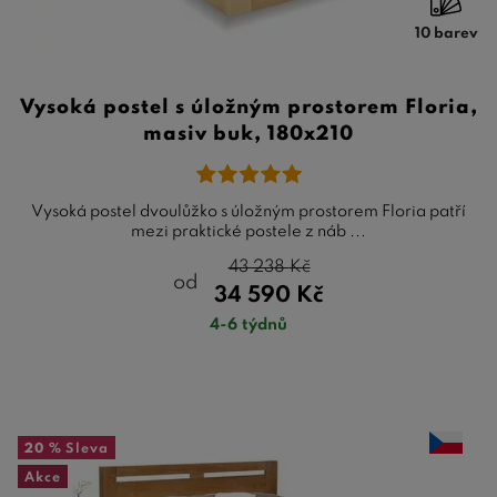
10 barev
Vysoká postel s úložným prostorem Floria,
masiv buk, 180x210
Vysoká postel dvoulůžko s úložným prostorem Floria patří
mezi praktické postele z náb ...
43 238
Kč
od
34 590
Kč
4-6 týdnů
20 %
Sleva
Akce