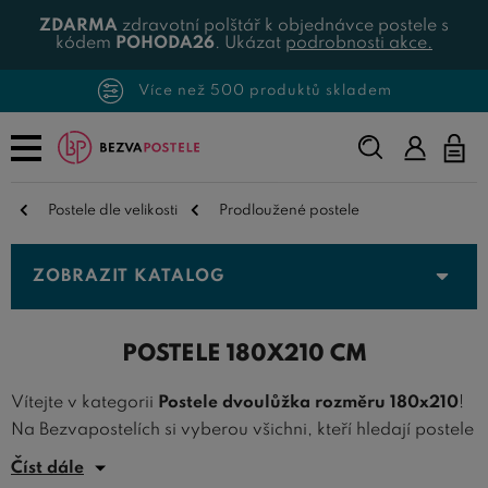
ZDARMA
zdravotní polštář k objednávce postele s
kódem
POHODA26
. Ukázat
podrobnosti akce.
Více než 500 produktů skladem
Napište,
co
hledáte...
Postele dle velikosti
Prodloužené postele
ZOBRAZIT KATALOG
POSTELE 180X210 CM
Vítejte v kategorii
Postele dvoulůžka rozměru 180x210
!
Na Bezvapostelích si vyberou všichni, kteří hledají postele
o rozměrech 180x210 cm. Přinášíme vám široký výběr
Číst dále
postelí ideálních pro prostorné ložnice a pro páry.