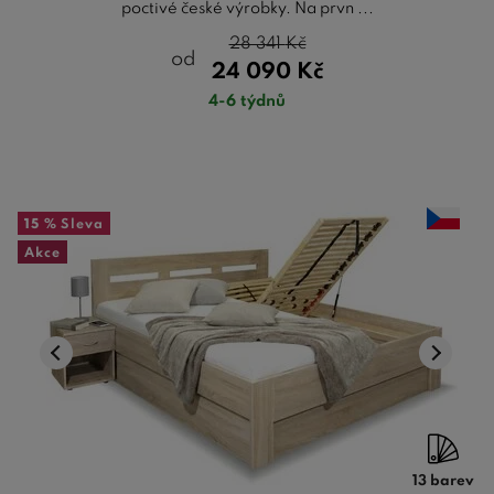
poctivé české výrobky. Na prvn ...
28 341
Kč
od
24 090
Kč
4-6 týdnů
15 %
Sleva
Akce
13 barev