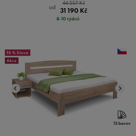
44 557
Kč
od
31 190
Kč
8-10 týdnů
15 %
Sleva
Akce
13 barev