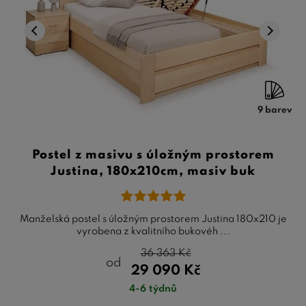
9 barev
Postel z masivu s úložným prostorem
Justina, 180x210cm, masiv buk
Manželská postel s úložným prostorem Justina 180x210 je
vyrobena z kvalitního bukovéh ...
36 363
Kč
od
29 090
Kč
4-6 týdnů