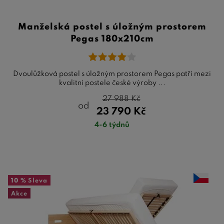
Manželská postel s úložným prostorem
Pegas 180x210cm
Dvoulůžková postel s úložným prostorem Pegas patří mezi
kvalitní postele české výroby ...
27 988
Kč
od
23 790
Kč
4-6 týdnů
10 %
Sleva
Akce