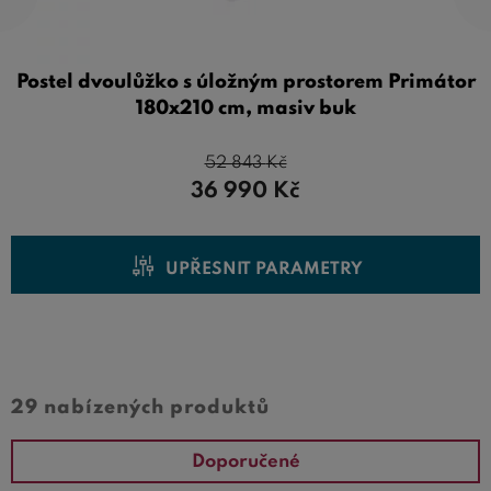
Postel dvoulůžko s úložným prostorem Primátor
180x210 cm, masiv buk
52 843
Kč
36 990
Kč
UPŘESNIT PARAMETRY
Cena od
Cena do
29 nabízených produktů
Doporučené