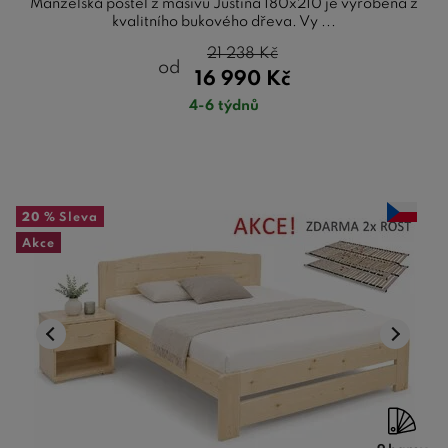
Manželská postel z masivu Justina 180x210 je vyrobena z
kvalitního bukového dřeva. Vy ...
21 238
Kč
od
16 990
Kč
4-6 týdnů
20 %
Sleva
Akce