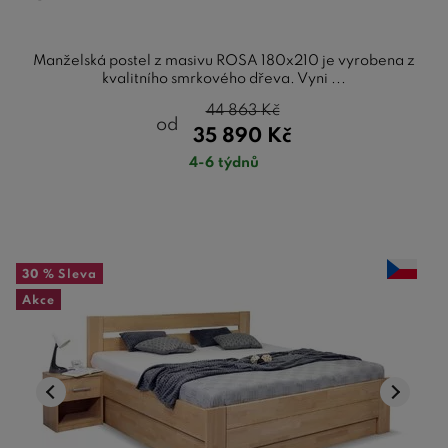
Manželská postel z masivu ROSA 180x210 je vyrobena z
kvalitního smrkového dřeva. Vyni ...
44 863
Kč
od
35 890
Kč
4-6 týdnů
30 %
Sleva
Akce