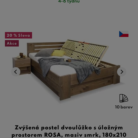
4-6 týdnů
20 %
Sleva
Akce
10 barev
Zvýšená postel dvoulůžko s úložným
prostorem ROSA, masiv smrk, 180x210