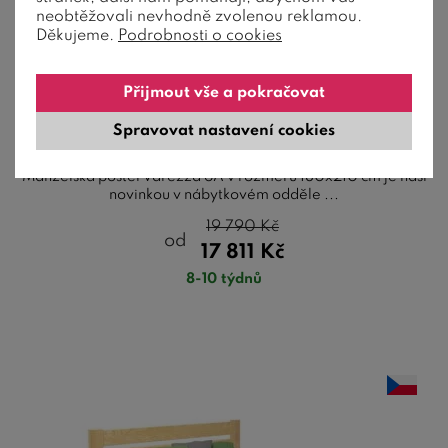
neobtěžovali nevhodně zvolenou reklamou.
14 barev
Děkujeme.
Podrobnosti o cookies
Manželská postel z masivu VAREZZA 6A,
Přijmout vše a pokračovat
180x210, masiv buk
Spravovat nastavení cookies
Manželská postel Varezza 6A v rozměru 180x210 cm je naší
novinkou v nábytkovém odděle ...
19 790
Kč
od
17 811
Kč
8-10 týdnů