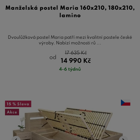
Manželská postel Maria 160x210, 180x210,
lamino
Dvoulůžková postel Maria patří mezi kvalitní postele české
výroby. Nabízí možnosti rů ...
17 635
Kč
od
14 990
Kč
4-6 týdnů
15 %
Sleva
Akce