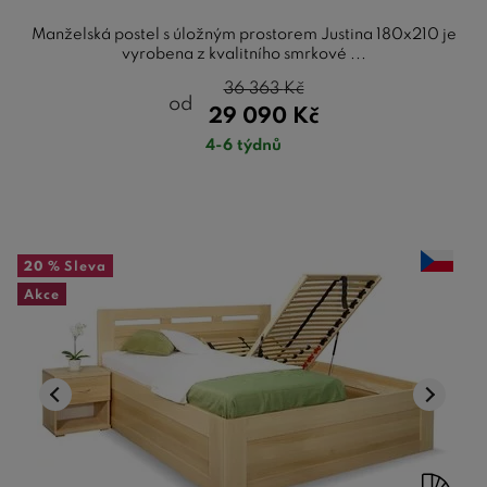
Manželská postel s úložným prostorem Justina 180x210 je
vyrobena z kvalitního smrkové ...
36 363
Kč
od
29 090
Kč
4-6 týdnů
20 %
Sleva
Akce