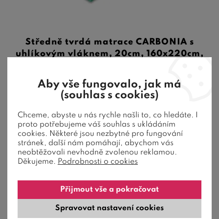
Středně tvrdá matrace CARBONIA s
uhlíkovým vláknem, 20cm, 160x220cm,
140kg
Aby vše fungovalo, jak má
(souhlas s cookies)
Chceme, abyste u nás rychle našli to, co hledáte. I
proto potřebujeme váš souhlas s ukládáním
Výška 20 cm, nosnost 140 kg, 5 let záruka na jádro, uhlíková
cookies. Některé jsou nezbytné pro fungování
vlákna proti elektromagn ...
stránek, další nám pomáhají, abychom vás
neobtěžovali nevhodně zvolenou reklamou.
18 690
Kč
od
Děkujeme.
Podrobnosti o cookies
12-20 dní
Přijmout vše a pokračovat
Spravovat nastavení cookies