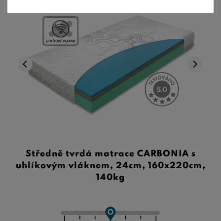
TOP nabídka
Středně tvrdá matrace CARBONIA s
uhlíkovým vláknem, 24cm, 160x220cm,
140kg