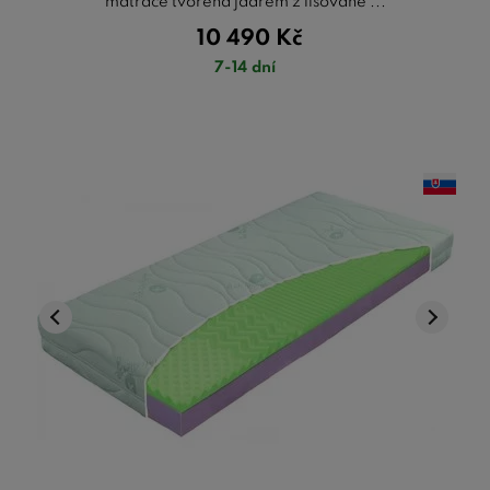
matrace tvořena jádrem z lisované ...
10 490
Kč
7-14 dní