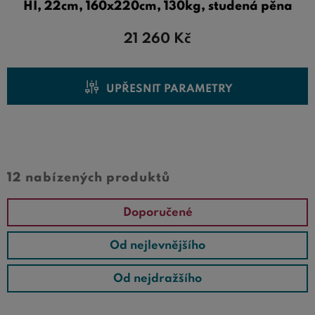
HI, 22cm, 160x220cm, 130kg, studená pěna
21 260
Kč
UPŘESNIT PARAMETRY
Cena od
Cena do
12 nabízených produktů
Doporučené
Od nejlevnějšího
Od nejdražšího