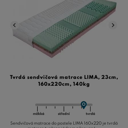
Tvrdá sendvičová matrace LIMA, 23cm,
160x220cm, 140kg
Sendvičová matrace do postele LIMA 160x220 je tvrdá