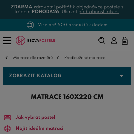
ZDARMA
zdravotní polštář k objednávce postele s
kódem
POHODA26
. Ukázat
podrobnosti akce.
Více než 500 produktů skladem
Napište,
co
hledáte...
Matrace dle rozměrů
Prodloužené matrace
ZOBRAZIT KATALOG
MATRACE 160X220 CM
Jak vybrat postel
Najít ideální matraci