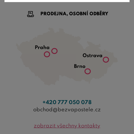
PRODEJNA, OSOBNÍ ODBĚRY
+420 777 050 078
obchod@bezvapostele.cz
zobrazit všechny kontakty