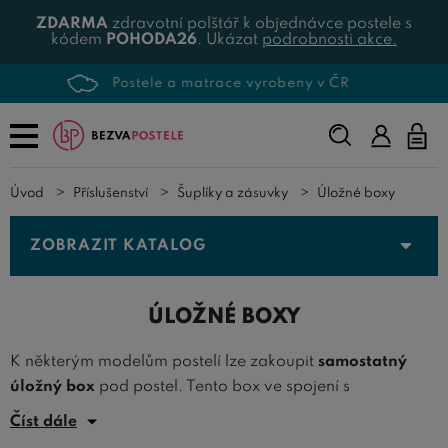
ZDARMA
zdravotní polštář k objednávce postele s
kódem
POHODA26
. Ukázat
podrobnosti akce.
Více než 500 produktů skladem
Napište,
co
hledáte...
Úvod
Příslušenství
Šuplíky a zásuvky
Úložné boxy
ZOBRAZIT KATALOG
ÚLOŽNÉ BOXY
K některým modelům postelí lze zakoupit
samostatný
úložný box
pod postel. Tento box ve spojení s
výklopnými rošty dovede nabídnout
maximální úložný
Číst dále
prostor
pod každou postelí. Pokud na Bezvapostele.cz