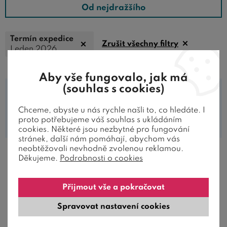
Od nejdražšího
Termín expedice
Zrušit všechny filtry
Leden 2026
Aby vše fungovalo, jak má
(souhlas s cookies)
Chceme, abyste u nás rychle našli to, co hledáte. I
Tomuto filtru ve zvolené kategorii
proto potřebujeme váš souhlas s ukládáním
neodpovídá žádný produkt.
cookies. Některé jsou nezbytné pro fungování
stránek, další nám pomáhají, abychom vás
neobtěžovali nevhodně zvolenou reklamou.
Děkujeme.
Podrobnosti o cookies
JAK ZÁKAZNÍCI HODNOTÍ NAŠE
Přijmout vše a pokračovat
POSTELE
Spravovat nastavení cookies