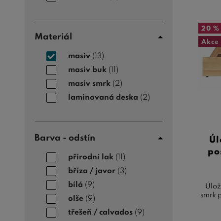
20 %
Materiál
Akce
masiv
(13)
masiv buk
(11)
masiv smrk
(2)
laminovaná deska
(2)
Barva - odstín
Úl
po
přírodní lak
(11)
bříza / javor
(3)
bílá
(9)
Úlož
smrk 
olše
(9)
třešeň / calvados
(9)