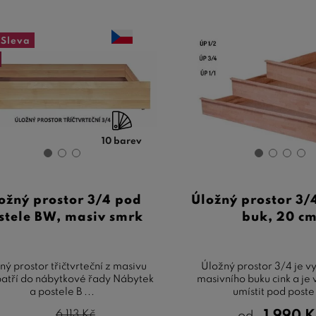
Sleva
10 barev
ožný prostor 3/4 pod
Úložný prostor 3/
stele BW, masiv smrk
buk, 20 c
ný prostor třičtvrteční z masivu
Úložný prostor 3/4 je v
patří do nábytkové řady Nábytek
masivního buku cink a je
a postele B ...
umístit pod poste 
6 113
Kč