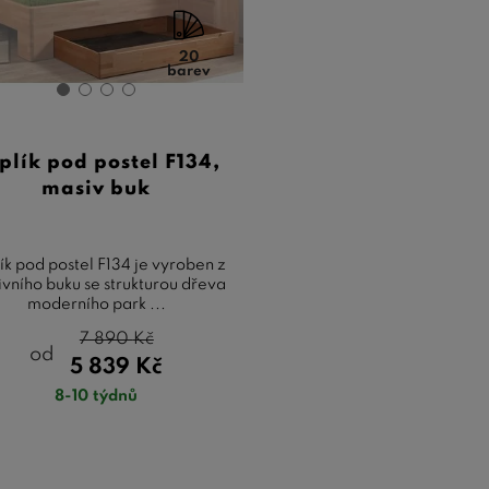
20
barev
plík pod postel F134,
masiv buk
ík pod postel F134 je vyroben z
vního buku se strukturou dřeva
moderního park ...
7 890
Kč
od
5 839
Kč
8-10 týdnů