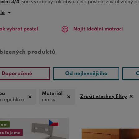
teční 3/4
jsou vyrobeny tak aby u čela postele zůstal volný pr
uvání šuplíku velmi snadné. Pokud vybíráte novou postel, nab
ále
dnout.
ak vybrat postel
Najít ideální matraci
abízených produktů
Doporučené
Od nejlevnějšího
O
ba
Materiál
Zrušit všechny filtry
 republika
masiv
dem
ručujeme