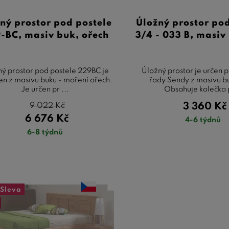
ný prostor pod postele
Úložný prostor pod
-BC, masiv buk, ořech
3/4 - 033 B, masiv
ý prostor pod postele 229BC je
Úložný prostor je určen 
n z masivu buku - moření ořech.
řady Sendy z masivu bu
Je určen pr ...
Obsahuje kolečka p
9 022
Kč
3 360
Kč
6 676
Kč
4-6 týdnů
6-8 týdnů
Sleva