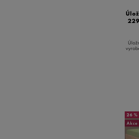
Úlož
229
Úložn
vyrobe
26 %
Akce