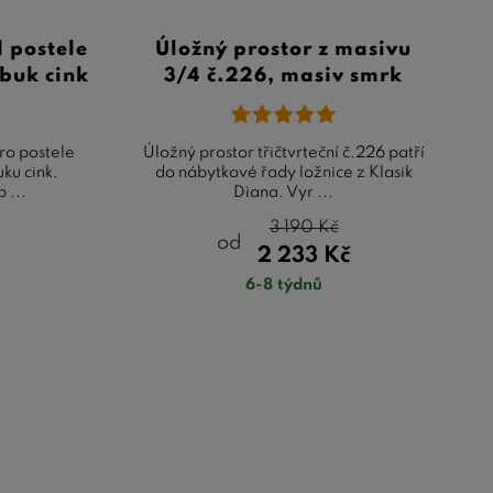
 postele
Úložný prostor z masivu
 buk cink
3/4 č.226, masiv smrk
pro postele
Úložný prostor třičtvrteční č.226 patří
ku cink.
do nábytkové řady ložnice z Klasik
 ...
Diana. Vyr ...
3 190
Kč
od
2 233
Kč
6-8 týdnů