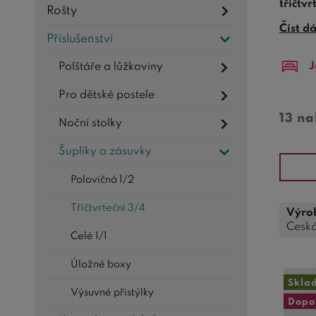
tříčtvr
Rošty
je vyso
Číst d
Příslušenství
přehlé
J
Polštáře a lůžkoviny
Pro dětské postele
13 n
Noční stolky
Šuplíky a zásuvky
Polovičná 1/2
Tříčtvrteční 3/4
Výro
Česká
Celé 1/1
Úložné boxy
Skla
Výsuvné přistýlky
Dopo