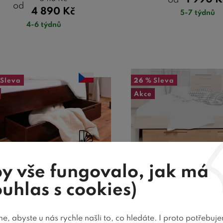
1 990
K
od
od
4 890
Kč
5-7 týdnů
4-6 týdnů
Sleva
26 %
Sleva
Akce
19 barev
y vše fungovalo, jak má
ouhlas s cookies)
žný prostor pod postel
Úložný prostor pod
ESSINA, masiv buk
229-BC, masiv
, abyste u nás rychle našli to, co hledáte. I proto potřebuj