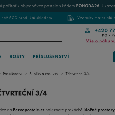
í polštář k objednávce postele s kódem
POHODA26
. Ukáza
e než 500 produktů skladem
Vzorníky materiálů
+420 7
PO - P
Vše o nákup
E
ROŠTY
PŘÍSLUŠENSTVÍ
Příslušenství
Šuplíky a zásuvky
Tříčtvrteční 3/4
ČTVRTEČNÍ 3/4
dce na
Bezvapostele.cz
naleznete praktické
úložné prostory