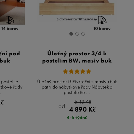
14 barev
10 barev
ční pod
Úložný prostor 3/4 k
 buk
postelím BW, masiv buk
 postel je
Úložný prostor třičtvrteční z masivu buk
ytkové řady
patří do nábytkové řady Nábytek a
..
postele Be ...
Kč
6 113
Kč
od
4 890
Kč
4-6 týdnů