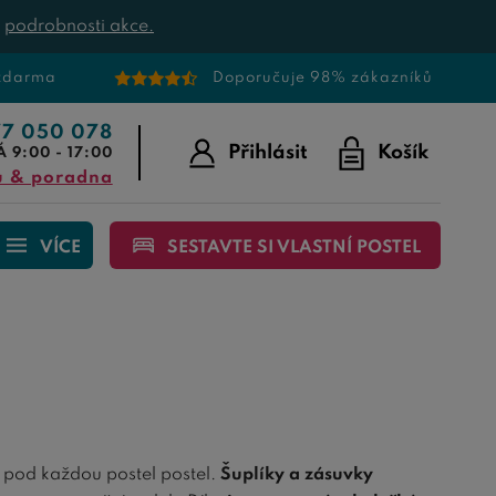
t
podrobnosti akce.
 zdarma
Doporučuje 98% zákazníků
77 050 078
Přihlásit
Košík
Á 9:00 - 17:00
u & poradna
VÍCE
SESTAVTE SI VLASTNÍ POSTEL
pod každou postel postel.
Šuplíky a zásuvky