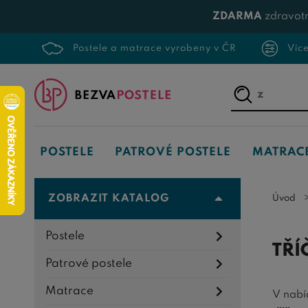
ZDARMA
zdravotn
Postele a matrace vyrobeny v ČR
Víc
Napište,
co
hledáte...
POSTELE
PATROVÉ POSTELE
MATRAC
ZOBRAZIT KATALOG
Úvod
Postele
TŘÍ
Patrové postele
Matrace
V nabí