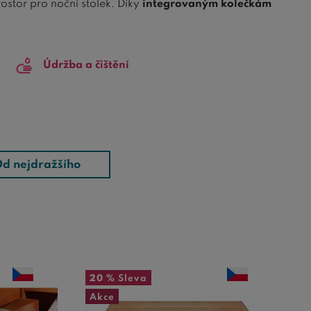
ostor pro noční stolek. Díky
integrovaným kolečkám
ídku úložných šuplíku by jste určitě neměli
Údržba a čištění
d nejdražšího
20 %
Sleva
Akce