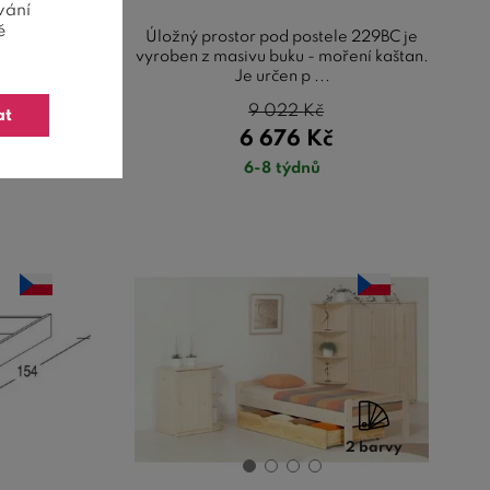
vání
ě
le 229BC je
Úložný prostor pod postele 229BC je
e určen pro
vyroben z masivu buku - moření kaštan.
.
Je určen p ...
č
9 022
Kč
at
č
6 676
Kč
6-8 týdnů
2 barvy