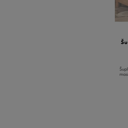
Šu
Šupl
masi