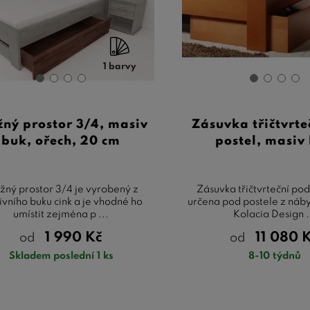
1 barvy
žný prostor 3/4, masiv
Zásuvka třičtvrte
buk, ořech, 20 cm
postel, masiv
žný prostor 3/4 je vyrobený z
Zásuvka třičtvrteční pod
vního buku cink a je vhodné ho
určena pod postele z náb
umístit zejména p ...
Kolacia Design .
1 990
Kč
11 080
od
od
Skladem poslední 1 ks
8-10 týdnů