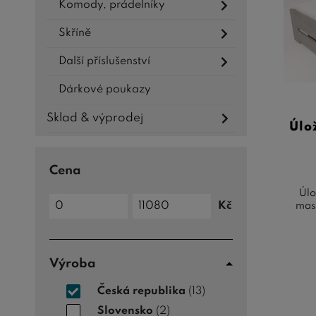
Komody, prádelníky
Skříně
Další příslušenství
Dárkové poukazy
Sklad & výprodej
Úlo
Cena
Úlo
Cena
Kč
masi
do
Cena
od
Výroba
Česká republika
(13)
Slovensko
(2)