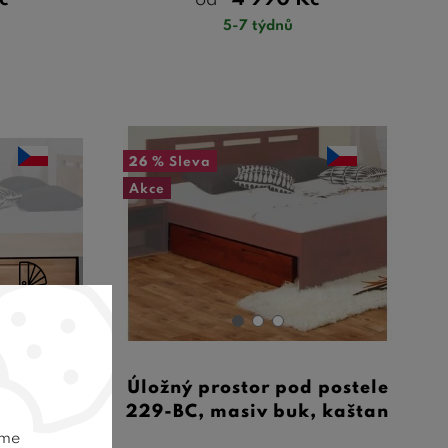
č
4 990
Kč
od
5-7 týdnů
26 %
Sleva
Akce
18 barev
 postele
Úložný prostor pod postele
 buk
229-BC, masiv buk, kaštan
eme