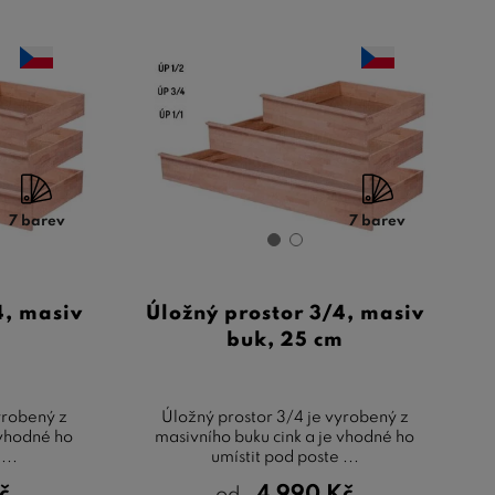
7 barev
7 barev
4, masiv
Úložný prostor 3/4, masiv
m
buk, 25 cm
yrobený z
Úložný prostor 3/4 je vyrobený z
 vhodné ho
masivního buku cink a je vhodné ho
...
umístit pod poste ...