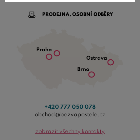
PRODEJNA, OSOBNÍ ODBĚRY
+420 777 050 078
obchod@bezvapostele.cz
zobrazit všechny kontakty