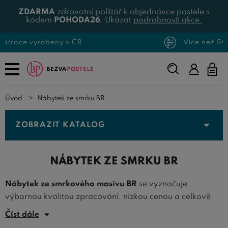
ZDARMA
zdravotní polštář k objednávce postele s
kódem
POHODA26
. Ukázat
podrobnosti akce.
Více než 500 produktů skladem
Napište,
co
hledáte...
Úvod
Nábytek ze smrku BR
ZOBRAZIT KATALOG
NÁBYTEK ZE SMRKU BR
Nábytek ze smrkového masivu BR
se vyznačuje
výbornou kvalitou zpracování, nízkou cenou a celkově
hezkým a příjemným designem. Světlá kresba dřeva a
Číst dále
pěkná textura letokruhů vnese do vašeho domova