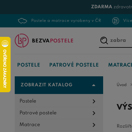
ZDARMA
zdravotn
Postele a matrace vyrobeny v ČR
Víc
Napište,
co
hledáte...
POSTELE
PATROVÉ POSTELE
MATRAC
ZOBRAZIT KATALOG
Úvod
Postele
VÝS
Patrové postele
Matrace
Rozšiř