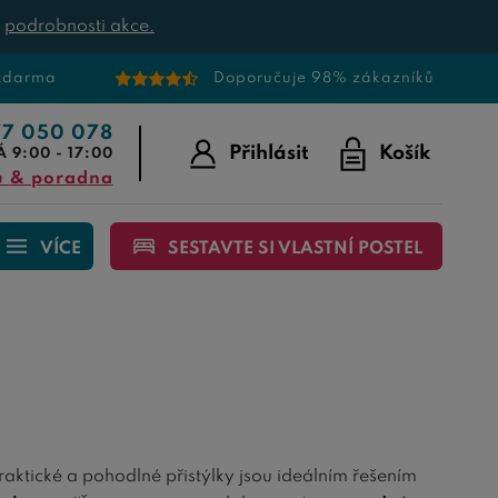
t
podrobnosti akce.
 zdarma
Doporučuje 98% zákazníků
77 050 078
Přihlásit
Košík
Á 9:00 - 17:00
u & poradna
VÍCE
SESTAVTE SI VLASTNÍ POSTEL
praktické a pohodlné přistýlky jsou ideálním řešením