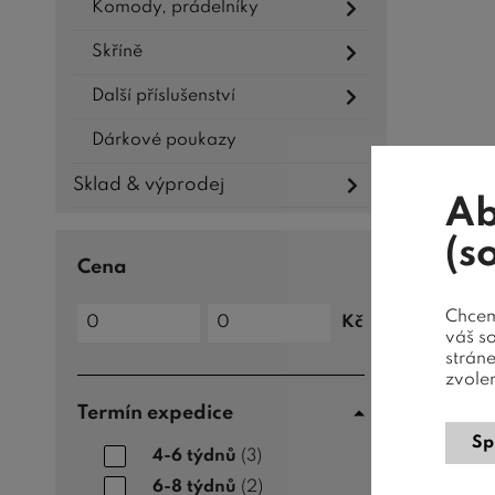
Komody, prádelníky
Skříně
Další příslušenství
Dárkové poukazy
Sklad & výprodej
Ab
(s
Cena
Cena
Chceme
Kč
do
Cena
váš s
od
strán
zvole
Termín expedice
Sp
4-6 týdnů
(3)
6-8 týdnů
(2)