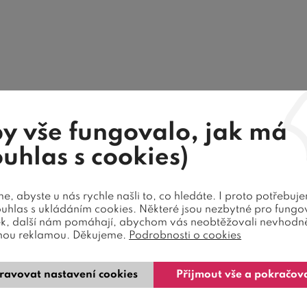
y vše fungovalo, jak má
ouhlas s cookies)
, abyste u nás rychle našli to, co hledáte. I proto potřebuj
ouhlas s ukládáním cookies. Některé jsou nezbytné pro fungo
ek, další nám pomáhají, abychom vás neobtěžovali nevhodn
nou reklamou. Děkujeme.
Podrobnosti o cookies
ravovat nastavení cookies
Přijmout vše a pokračov