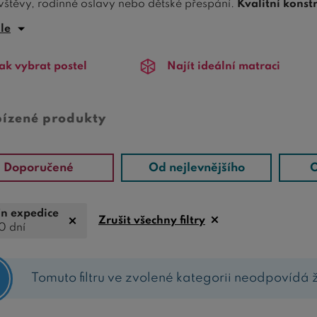
vštěvy, rodinné oslavy nebo dětské přespání.
Kvalitní konst
nismus
umožňuje rychlé vysunutí a zasunutí přistýlky.
ále
ýsuvné přistýlky jsou dostupné v různých velikostech a desig
ak vybrat postel
Najít ideální matraci
 prostor
pod přistýlkou je skvělým bonusem pro ukládání lů
ný spánek a podporují správné držení těla.
jte do výsuvných přistýlek a získejte flexibilní a praktické ř
bízené produkty
centimetr navíc znamená více pohodlí a praktičnosti.
Doporučené
Od nejlevnějšího
O
n expedice
Zrušit všechny filtry
0 dní
Tomuto filtru ve zvolené kategorii neodpovídá