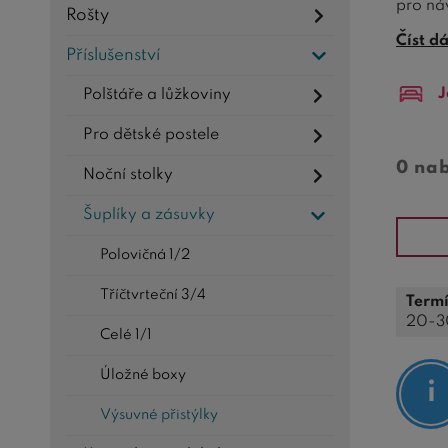
pro ná
Rošty
mecha
Číst d
Příslušenství
Naše v
J
Polštáře a lůžkoviny
Úložný
pohodl
Pro dětské postele
Investu
0 na
Noční stolky
každý 
Šuplíky a zásuvky
Polovičná 1/2
Tříčtvrteční 3/4
Termí
20-3
Celé 1/1
Úložné boxy
Výsuvné přistýlky