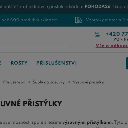
í polštář k objednávce postele s kódem
POHODA26
. Ukáza
e než 500 produktů skladem
Vzorníky materiálů
+420 7
PO - P
Vše o nákup
E
ROŠTY
PŘÍSLUŠENSTVÍ
Příslušenství
Šuplíky a zásuvky
Výsuvné přistýlky
UVNÉ PŘISTÝLKY
te své možnosti spaní s našimi
výsuvnými přistýlkami
. Tyto 