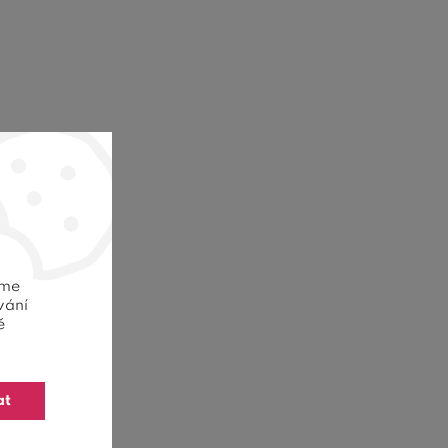
eme
vání
ě
at