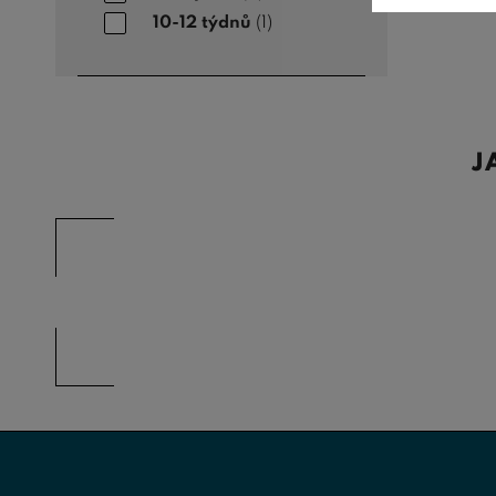
10-12 týdnů
(1)
J