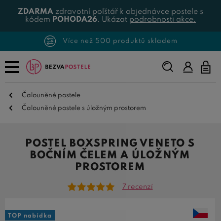
ZDARMA
zdravotní polštář k objednávce postele s
kódem
POHODA26
. Ukázat
podrobnosti akce.
Více než 500 produktů skladem
Napište,
co
hledáte...
Čalouněné postele
Čalouněné postele s úložným prostorem
POSTEL BOXSPRING VENETO S
BOČNÍM ČELEM A ÚLOŽNÝM
PROSTOREM
7 recenzí
TOP nabídka