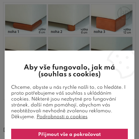
Aby vše fungovalo, jak má
(souhlas s cookies)
Chceme, abyste u nás rychle našli to, co hledáte. I
proto potřebujeme váš souhlas s ukládáním
cookies. Některé jsou nezbytné pro fungování
stránek, další nám pomáhají, abychom vás
neobtěžovali nevhodně zvolenou reklamou.
Praktický úložný prostor se vždy hodí
Děkujeme.
Podrobnosti o cookies
Díky zabudovanému úložnému prostoru v posteli
Přijmout vše a pokračovat