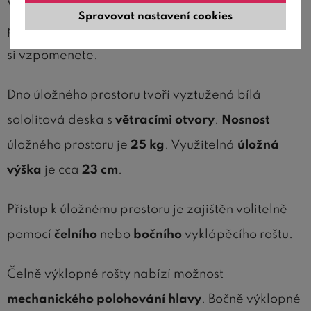
Veneto najdete místo například pro oblečení,
Spravovat nastavení cookies
prádlo, ručníky nebo jiné lehčí předměty, na které
si vzpomenete.
Dno úložného prostoru tvoří vyztužená bílá
sololitová deska s
větracími otvory
.
Nosnost
úložného prostoru je
25 kg
. Využitelná
úložná
výška
je cca
23 cm
.
Přístup k úložnému prostoru je zajištěn volitelně
pomocí
čelního
nebo
bočního
vyklápěcího roštu.
Čelně výklopné rošty nabízí možnost
mechanického polohování hlavy
. Bočně výklopné