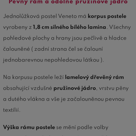
Pevný rám a odolné pružinové jádro
Jednolůžková postel Veneto má
korpus postele
vyrobeny z
1,8 cm silného bílého lamina
. Všechny
pohledové plochy a hrany jsou pečlivě a hladce
čalouněné ( zadní strana čel se čalouní
jednobarevnou nepohledovou látkou ).
Na korpusu postele leží
lamelový dřevěný rám
obsahující vzdušné
pružinové jádro
, vrstvu pěny
a dutého vlákna a vše je začalouněnou pevnou
textílií.
Výška rámu postele
se mění podle volby