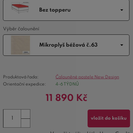
Bez topperu
Výběr čalounění
Mikroplyš béžová č.63
Produktová řada:
Čalouněné postele New Design
Orientační expedice:
4-6 TÝDNŮ
11 890
Kč
vložit do košíku