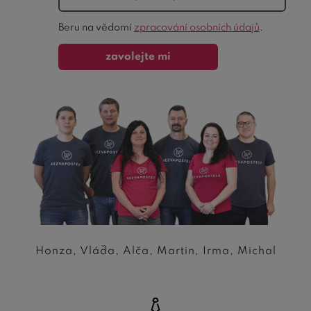
Ochrana
Beru na vědomí
zpracování osobních údajů
.
formuláře
zavolejte mi
Honza, Vláďa, Alča, Martin, Irma, Michal