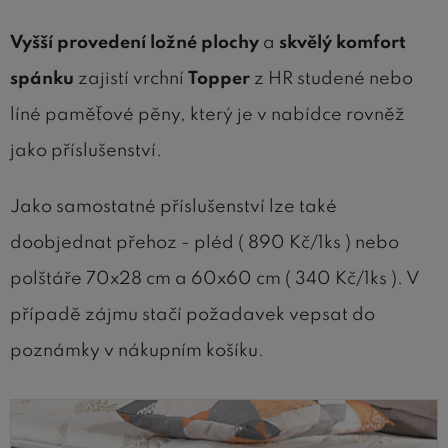
Vyšší provedení ložné plochy
a
skvělý komfort
spánku
zajistí vrchní
Topper
z HR studené nebo
líné paměťové pěny, který je v nabídce rovněž
jako příslušenství.
Jako samostatné příslušenství lze také
doobjednat přehoz - pléd ( 890 Kč/1ks ) nebo
polštáře 70x28 cm a 60x60 cm ( 340 Kč/1ks ). V
případě zájmu stačí požadavek vepsat do
poznámky v nákupním košíku.