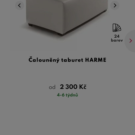
24
barev
Čalouněný taburet HARME
2 300
Kč
od
4-6 týdnů