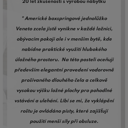
20 let zkušeností s výrobou nábytku
" Americké boxspringové jednolůžko
Veneto zcela jistě vynikne v každé ložnici,
obývacím pokoji ale i v menším bytě, kde
nabídne praktické využití hlubokého
úložného prostoru. Na této posteli oceňuji
především elegantní provedení vodorovně
prošívaného dlouhého čela a celkově
vysokou výšku ložné plochy pro pohodlné
vstávání a ulehání. Líbí se mi, že vyklápění
roštu je ovládáno písty, které zajišťují
použití menší síly při obsluze.