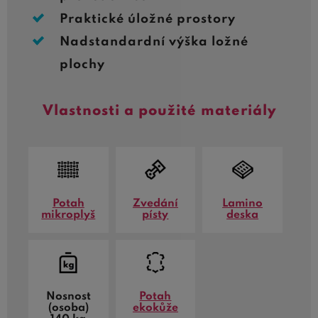
Praktické úložné prostory
Nadstandardní výška ložné
plochy
Vlastnosti a použité materiály
Potah
Zvedání
Lamino
mikroplyš
písty
deska
Nosnost
Potah
(osoba)
ekokůže