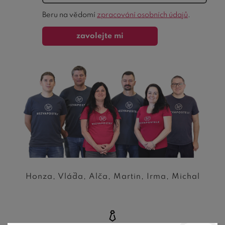
Ochrana
Beru na vědomí
zpracování osobních údajů
.
formuláře
zavolejte mi
Honza, Vláďa, Alča, Martin, Irma, Michal