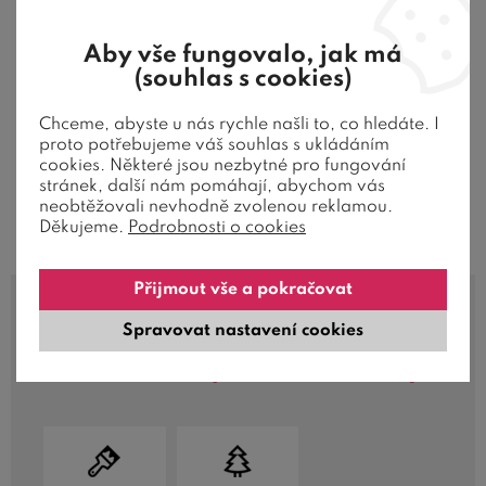
Na Bezvapostelích nakoupíte
bezstarostně!
Aby vše fungovalo, jak má
(souhlas s cookies)
objednávky potvrzujeme
telefonicky
zboží důkladně a pečlivě
zabalíme
Chceme, abyste u nás rychle našli to, co hledáte. I
proto potřebujeme váš souhlas s ukládáním
vždy bezpečně
dopravíme
domů
cookies. Některé jsou nezbytné pro fungování
stránek, další nám pomáhají, abychom vás
Zjistit více
neobtěžovali nevhodně zvolenou reklamou.
Děkujeme.
Podrobnosti o cookies
Přijmout vše a pokračovat
Spravovat nastavení cookies
Vlastnosti a použité materiály