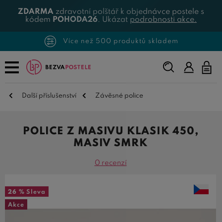
ZDARMA
zdravotní polštář k objednávce postele s
kódem
POHODA26
. Ukázat
podrobnosti akce.
Více než 500 produktů skladem
Napište,
co
hledáte...
Další příslušenství
Závěsné police
POLICE Z MASIVU KLASIK 450,
MASIV SMRK
0 recenzí
26 %
Sleva
Akce