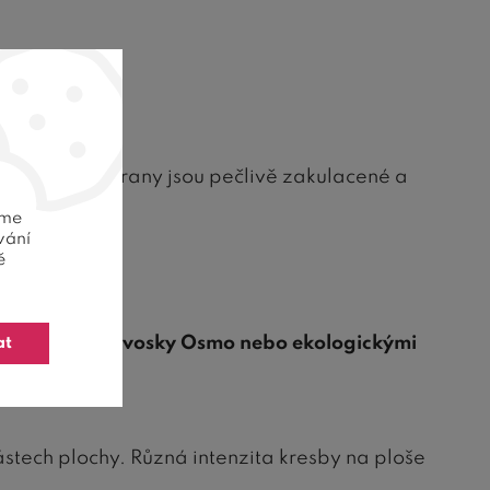
nk
. Všechny hrany jsou pečlivě zakulacené a
eme
vání
ě
avu
kvalitními vosky Osmo nebo ekologickými
at
ástech plochy. Různá intenzita kresby na ploše