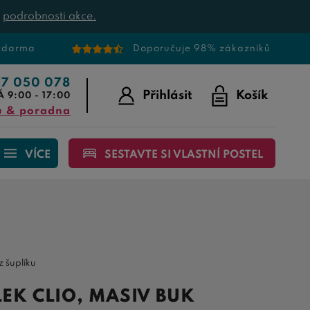
t
podrobnosti akce.
 zdarma
Doporučuje 98% zákazníků
77 050 078
Přihlásit
Košík
Á 9:00 - 17:00
u & poradna
VÍCE
SESTAVTE SI VLASTNÍ POSTEL
z šuplíku
EK CLIO, MASIV BUK