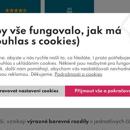
Recenze
Dotaz prodejci
y vše fungovalo, jak má
ouhlas s cookies)
vního buku o síle 2,8 cm
v
parketovém provedení ci
ím
výrobní řady HappyBed
.
, abyste u nás rychle našli to, co hledáte. I proto potřebuj
ouhlas s ukládáním cookies. Některé jsou nezbytné pro fungo
ek, další nám pomáhají, abychom vás neobtěžovali nevhodn
nou reklamou. Děkujeme.
Podrobnosti o cookies
ch povrchové úpravy. Je možné zvolit povrchovou úpr
ravovat nastavení cookies
Přijmout vše a pokračov
í, vznikají
výrazné barevné rozdíly
v jednotlivých č