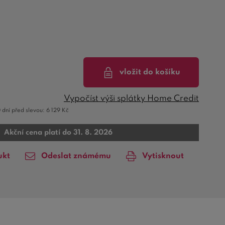
vložit do košíku
Vypočíst výši splátky Home Credit
 dní před slevou:
6 129
Kč
Akční cena platí do 31. 8. 2026
ukt
Odeslat známému
Vytisknout