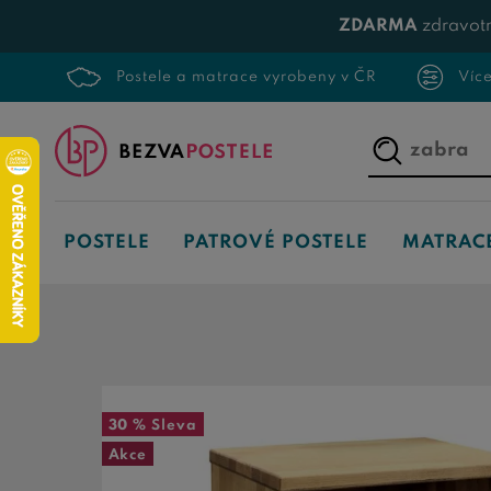
ZDARMA
zdravotn
Postele a matrace vyrobeny v ČR
Víc
Napište,
co
hledáte...
POSTELE
PATROVÉ POSTELE
MATRAC
30 %
Sleva
Akce