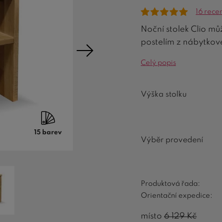
16 rece
Noční stolek Clio mů
postelím z nábytko
Celý popis
Výška stolku
15 barev
Výběr provedení
Produktová řada:
Orientační expedice:
místo
6 129
Kč