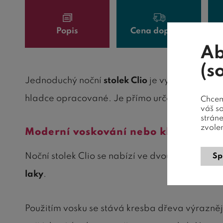
Popis
Cena dopravy
Ab
(s
Jednoduchý noční
stolek Clio
je vyroben z
masi
hladce opracované. Je přímo určen ke postel
Chceme
váš s
strán
zvole
Moderní voskování nebo klasický lak
Noční stolek Clio se nabízí ve dvou variantá
Sp
laky
.
Použitím vosku se stává kresba dřeva výraznějš