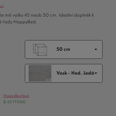
nzí
že mít výšku 45 neob 50 cm. Ideální doplněk k
vé řady HappyBed.
50 cm
Vosk - Hed. šedá
HappyBed buk
8-10 TÝDNŮ