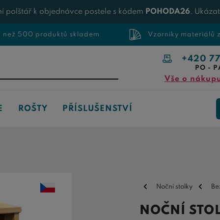
í polštář k objednávce postele s kódem
POHODA26
. Ukáza
e než 500 produktů skladem
Vzorníky materiálů
+420 7
PO - P
Vše o nákup
E
ROŠTY
PŘÍSLUŠENSTVÍ
Noční stolky
Be
NOČNÍ STOL