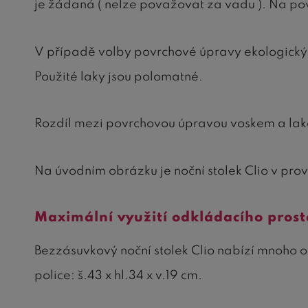
je žádaná ( nelze považovat za vadu ). Na povr
V případě volby povrchové úpravy ekologický
Použité laky jsou polomatné.
Rozdíl mezi povrchovou úpravou voskem a lake
Na úvodním obrázku je noční stolek Clio v prov
Maximální využití odkládacího prost
Bezzásuvkový noční stolek Clio nabízí mnoho od
police: š.43 x hl.34 x v.19 cm.