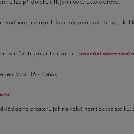
chu lze při dotyku cítit jemnou strukturu dřeva.
m vodouředitelným lakem zůstává povrch postele hl
m si můžete přečíst v článku -
srovnání povrchové 
edení Vosk 116 - Koňak.
oru
kládacího prostoru jak na velké horní desce stolku, t