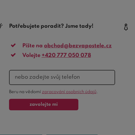
Potřebujete poradit? Jsme tady!
Pište na
obchod@bezvapostele.cz
Volejte
+420 777 050 078
telefon
Ochrana
Beru na vědomí
zpracování osobních údajů
.
formuláře
zavolejte mi