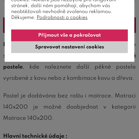
stránek, další nám pomáhají, abychom vás
neobtěžovali nevhodně zvolenou reklamou.
Děkujeme.
Podrobnosti o cookies
Popis
Přijmout vše a pokračovat
Postel IA3022 140x200
je vyrobena z kovu ve
Spravovat nastavení cookies
stříbrném provedení a patří do kategorie
Kovové
postele
, kde naleznete další pěkné postele
vyrobené z kovu nebo z kombinace kovu a dřeva.
Postel je dodávána bez roštu i matrace. Matraci
140x200 je možné doobjednat v kategorii
Matrace 140x200.
Hlavní technické údaje :