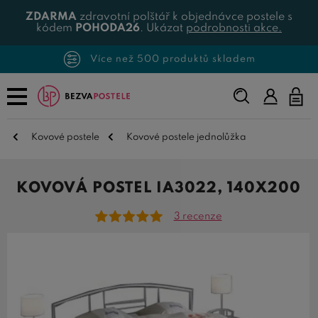
ZDARMA
zdravotní polštář k objednávce postele s
kódem
POHODA26
. Ukázat
podrobnosti akce.
Více než 500 produktů skladem
Napište,
co
hledáte...
Kovové postele
Kovové postele jednolůžka
KOVOVÁ POSTEL IA3022, 140X200
3 recenze