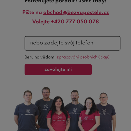
Potřebujete poradit? Jsme tady!
Pište na
obchod@bezvapostele.cz
Volejte
+420 777 050 078
telefon
Ochrana
Beru na vědomí
zpracování osobních údajů
.
formuláře
zavolejte mi