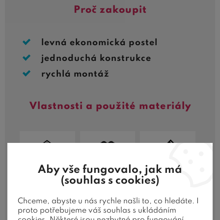
Proč zakoupit
levná ekonomická postel
jednoduchá konstrukce
rychlá montáž
Vlastnosti a použité materiály
Aby vše fungovalo, jak má
Olepení
Kovová
Tloušťka
hran
konstrukce
rámu 2
(souhlas s cookies)
Páska
cm
Chceme, abyste u nás rychle našli to, co hledáte. I
proto potřebujeme váš souhlas s ukládáním
cookies. Některé jsou nezbytné pro fungování