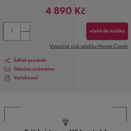
4 890
Kč
vložit do košíku
Vypočíst výši splátky Home Credit
Sdílet produkt
Odeslat známému
Vytisknout