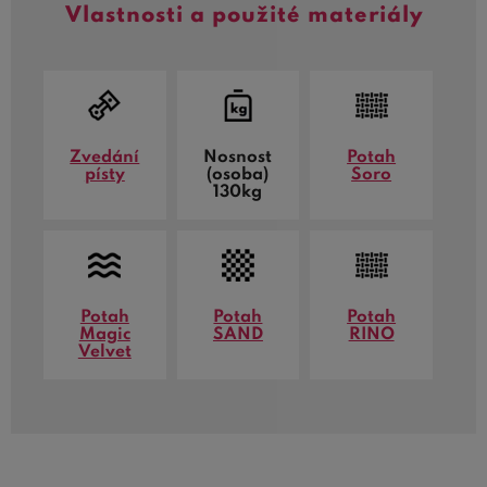
Vlastnosti a použité materiály
Zvedání
Nosnost
Potah
písty
(osoba)
Soro
130kg
Potah
Potah
Potah
Magic
SAND
RINO
Velvet