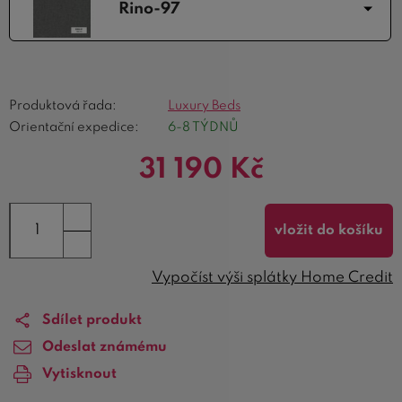
Rino-97
Produktová řada:
Luxury Beds
Orientační expedice:
6-8 TÝDNŮ
31 190
Kč
vložit do košíku
Vypočíst výši splátky Home Credit
Sdílet produkt
Odeslat známému
Vytisknout