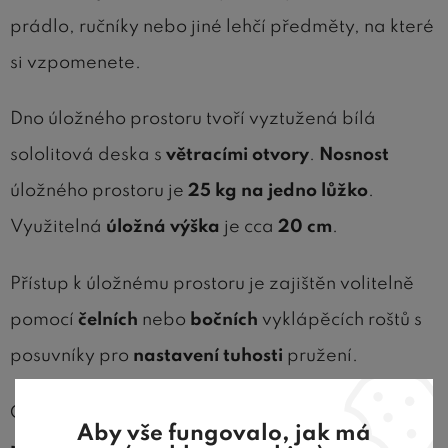
prádlo, ručníky nebo jiné lehčí předměty, na které
si vzpomenete.
Dno úložného prostoru tvoří vyztužená bílá
sololitová deska s
větracími otvory
.
Nosnost
úložného prostoru je
25 kg na jedno lůžko
.
Využitelná
úložná výška
je cca
20 cm
.
Přístup k úložnému prostoru je zajištěn volitelně
pomocí
čelních
nebo
bočních
vyklápěcích roštů s
posuvníky pro
nastavení tuhosti
pružení.
Čelně výklopné lamelové rošty nabízí možnost
Aby vše fungovalo, jak má