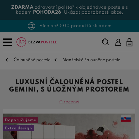
ZDARMA
zdravotní polštář k objednávce postele s
kódem
POHODA26
. Ukázat
podrobnosti akce.
e než 500 produktů skladem
Vz
Napište,
co
hledáte...
Čalouněné postele
Manželské čalouněné postele
LUXUSNÍ ČALOUNĚNÁ POSTEL
GEMINI, S ÚLOŽNÝM PROSTOREM
0 recenzí
Doporučujeme
Extra design