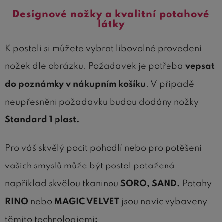
Designové nožky a kvalitní potahové
látky
K posteli si můžete vybrat libovolné provedení
nožek dle obrázku. Požadavek je potřeba
vepsat
do poznámky v nákupním košíku
. V případě
neupřesnění požadavku budou dodány nožky
Standard 1 plast.
Pro váš skvělý pocit pohodlí nebo pro potěšení
vašich smyslů může být postel potažená
například skvělou
tkaninou
SORO, SAND.
Potahy
RINO
nebo
MAGIC VELVET
jsou navíc vybaveny
těmito technologiemi
: