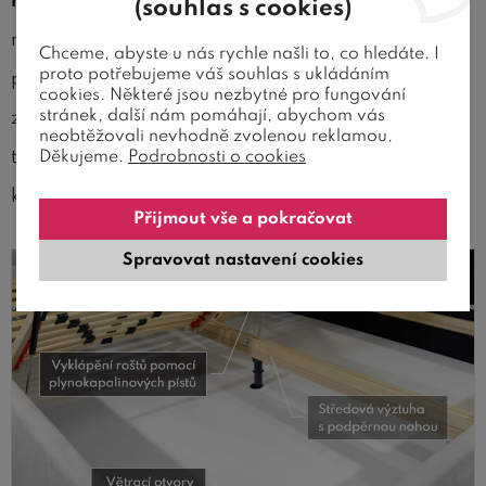
mechanického polohování hlavy
. Bočně výklopné
(souhlas s cookies)
rošty zajistí pohodlný přístup do úložného
Chceme, abyste u nás rychle našli to, co hledáte. I
proto potřebujeme váš souhlas s ukládáním
prostoru po celé délce postele. Vyklápění roštů je
cookies. Některé jsou nezbytné pro fungování
stránek, další nám pomáhají, abychom vás
zajištěno pomocí
kvalitních
plynových pístů,
neobtěžovali nevhodně zvolenou reklamou.
takže zvedání a zavírání roštu zvládne opravdu
Děkujeme.
Podrobnosti o cookies
každý bez vynaložení velké síly.
Přijmout vše a pokračovat
Spravovat nastavení cookies