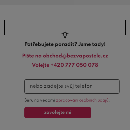
Potřebujete poradit? Jsme tady!
Pište na
obchod@bezvapostele.cz
Volejte
+420 777 050 078
telefon
Ochrana
Beru na vědomí
zpracování osobních údajů
.
formuláře
zavolejte mi