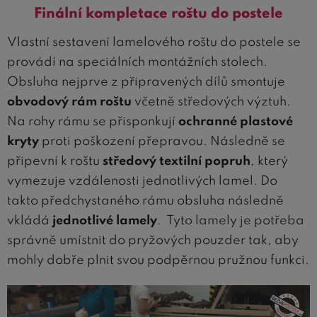
Finální kompletace roštu do postele
Vlastní sestavení lamelového roštu do postele se
provádí na speciálních montážních stolech.
Obsluha nejprve z připravených dílů smontuje
obvodový rám roštu
včetně středových výztuh.
Na rohy rámu se přisponkují
ochranné plastové
kryty
proti poškození přepravou. Následně se
připevní k roštu
středový textilní popruh
, který
vymezuje vzdálenosti jednotlivých lamel. Do
takto předchystaného rámu obsluha následně
vkládá
jednotlivé lamely
. Tyto lamely je potřeba
správně umístnit do pryžových pouzder tak, aby
mohly dobře plnit svou podpěrnou pružnou funkci.