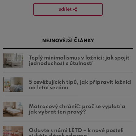
sdílet
NEJNOVĚJŠÍ ČLÁNKY
Teplý minimalismus v ložnici: jak spojit
jednoduchost s útulností
5 osvěžujících tipů, jak připravit ložnici
na letní sezónu
Matracový chránič: proč se vyplatí a
jak vybrat ten pravý?
Oslavte s námi LÉTO – k nové posteli