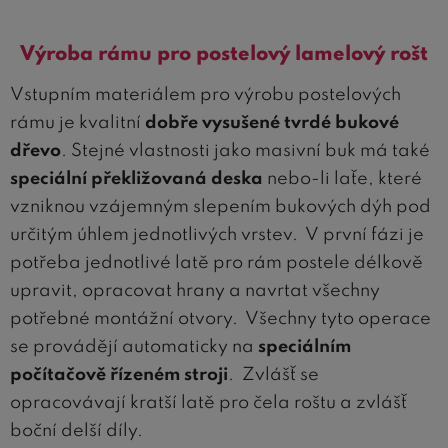
Výroba rámu pro postelový lamelový rošt
Vstupním materiálem pro výrobu postelových
rámu je kvalitní
dobře vysušené tvrdé bukové
dřevo
. Stejné vlastnosti jako masivní buk má také
speciální překližovaná deska
nebo-li laťe, které
vzniknou vzájemným slepením bukových dýh pod
určitým úhlem jednotlivých vrstev. V první fázi je
potřeba jednotlivé latě pro rám postele délkově
upravit, opracovat hrany a navrtat všechny
potřebné montážní otvory. Všechny tyto operace
se provádějí automaticky na
speciálním
počítačově řízeném stroji
. Zvlášť se
opracovávají kratší latě pro čela roštu a zvlášť
boční delší díly.