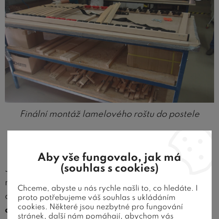
Finální montáž lamelového roštu do postele
Balení roštu a jeho expedice
Aby vše fungovalo, jak má
(souhlas s cookies)
Jakmile je výroba postelového roštu hotová,
následuje jeho zabalení. Lamelové rošty se balí
Chceme, abyste u nás rychle našli to, co hledáte. I
do speciální fólie
přímo ve tvaru hotového
proto potřebujeme váš souhlas s ukládáním
cookies. Některé jsou nezbytné pro fungování
obdélníku
. Váha běžného roštu je kolem 12kg,
stránek, další nám pomáhají, abychom vás