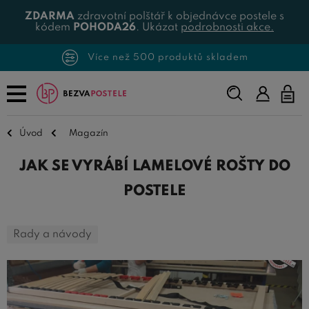
ZDARMA
zdravotní polštář k objednávce postele s
kódem
POHODA26
. Ukázat
podrobnosti akce.
Více než 500 produktů skladem
Napište,
co
hledáte...
Úvod
Magazín
JAK SE VYRÁBÍ LAMELOVÉ ROŠTY DO
POSTELE
Rady a návody