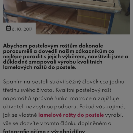
6. 10. 2017
Abychom postelovým roštům dokonale
porozuměli a dovedli našim zákazníkům co
nejlépe poradit s jejich výběrem, navštívili jsme a
důkladně zmapovali výrobu kvalitních
lamelových roštů do postele.
Spaním na posteli stráví běžný člověk cca jednu
třetinu svého života. Kvalitní postelový rošt
napomáhá správné funkci matrace a zajišťuje
uživateli nezbytnou podporu. Pokud vás zajímá,
jak se vlastně
lamelové rošty do postele
vyrábí,
vše se dozvíte v tomto článku doplněném o
fotografie přímo z výrobní dílny
.