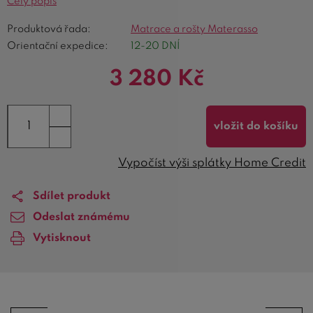
Celý popis
Produktová řada:
Matrace a rošty Materasso
Orientační expedice:
12-20 DNÍ
3 280
Kč
vložit do košíku
Vypočíst výši splátky Home Credit
Sdílet produkt
Odeslat známému
Vytisknout