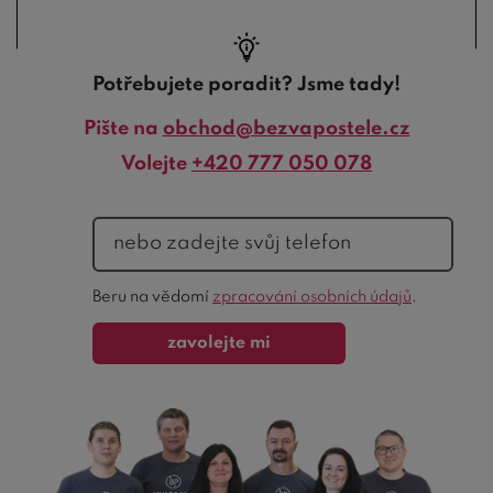
Potřebujete poradit? Jsme tady!
Pište na
obchod@bezvapostele.cz
Volejte
+420 777 050 078
telefon
Ochrana
Beru na vědomí
zpracování osobních údajů
.
formuláře
zavolejte mi