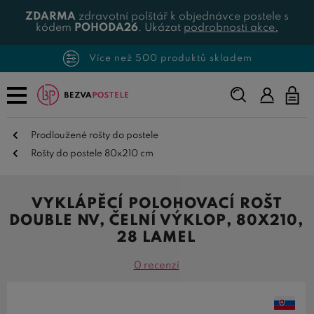
ZDARMA
zdravotní polštář k objednávce postele s
kódem
POHODA26
. Ukázat
podrobnosti akce.
Více než 500 produktů skladem
Napište,
co
hledáte...
Prodloužené rošty do postele
Rošty do postele 80x210 cm
VYKLÁPĚCÍ POLOHOVACÍ ROŠT
DOUBLE NV, ČELNÍ VÝKLOP, 80X210,
28 LAMEL
0 recenzí