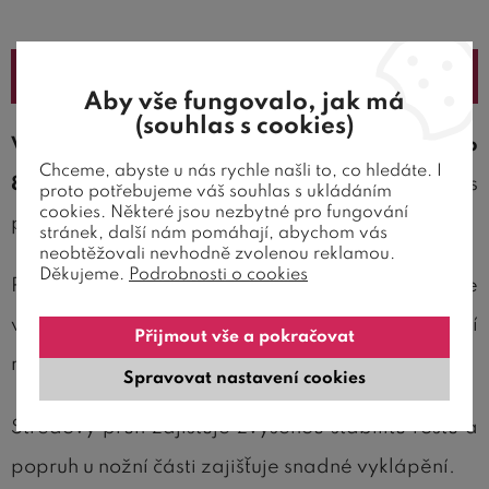
Popis
Aby vše fungovalo, jak má
(souhlas s cookies)
Vyklápěcí polohovací rošt Double Expert výklop
Chceme, abyste u nás rychle našli to, co hledáte. I
80x210
je kvalitní lamelový rošt s
proto potřebujeme váš souhlas s ukládáním
cookies. Některé jsou nezbytné pro fungování
plynokapalinovými písty a čelním vyklápěním.
stránek, další nám pomáhají, abychom vás
neobtěžovali nevhodně zvolenou reklamou.
Děkujeme.
Podrobnosti o cookies
Rošt má 28 lamel, lamely jsou uloženy ve
výkyvných gumových pouzdrech, které zajišťují
Přijmout vše a pokračovat
maximální tvarování křivky těla.
Spravovat nastavení cookies
Středový pruh zajišťuje zvýšenou stabilitu roštu a
popruh u nožní části zajišťuje snadné vyklápění.