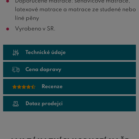
Doporučené matrace: sendvičové matrace,
latexové matrace a matrace ze studené nebo
líné pěny
Vyrobeno v SR.
Technické údaje
Cena dopravy
Recenze
Dotaz prodejci