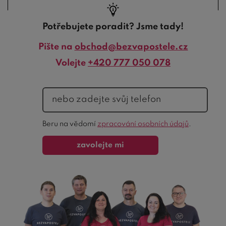
Potřebujete poradit? Jsme tady!
Pište na
obchod@bezvapostele.cz
Volejte
+420 777 050 078
telefon
Ochrana
Beru na vědomí
zpracování osobních údajů
.
formuláře
zavolejte mi