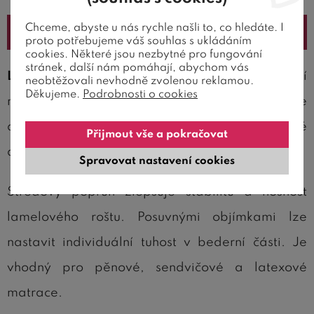
Chceme, abyste u nás rychle našli to, co hledáte. I
Popis
proto potřebujeme váš souhlas s ukládáním
cookies. Některé jsou nezbytné pro fungování
stránek, další nám pomáhají, abychom vás
Lamelový rošt DOUBLE T5
představuje kvalitní
neobtěžovali nevhodně zvolenou reklamou.
Děkujeme.
Podrobnosti o cookies
rošt za dobrou cenu. Pružné lamely uložené ve
dvojicích v kaučukových pouzdrech jsou rozložené
Přijmout vše a pokračovat
do 3 anatomických zón.
Spravovat nastavení cookies
Středový popruh zlepšuje stabilitu a nosnost
lamelového roštu. Posuvnými objímkami lze
nastavit individuální tuhost v bederní části. Je
vhodný pro pěnové, sendvičové a latexové
matrace.