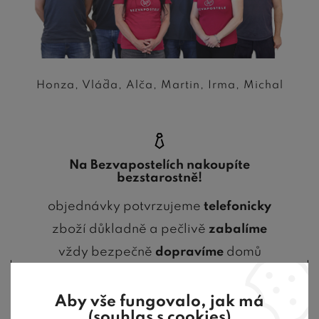
Honza, Vláďa, Alča, Martin, Irma, Michal
Na Bezvapostelích nakoupíte
bezstarostně!
objednávky potvrzujeme
telefonicky
zboží důkladně a pečlivě
zabalíme
vždy bezpečně
dopravíme
domů
Zjistit více
Aby vše fungovalo, jak má
(souhlas s cookies)