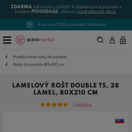
ZDARMA
zdravotní polštář k objednávce postele s
kódem
POHODA26
. Ukázat
podrobnosti akce.
Více než 500 produktů skladem
Napište,
co
hledáte...
Prodloužené rošty do postele
Rošty do postele 80x210 cm
LAMELOVÝ ROŠT DOUBLE T5, 28
LAMEL, 80X210 CM
1 recenze