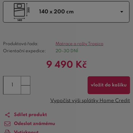
140 x 200 cm
Produktová řada:
Matrace a rošty Tropico
Orientační expedice:
20-30 DNÍ
9 490
Kč
vložit do košíku
Vypočíst výši splátky Home Credit
Sdílet produkt
Odeslat známému
Vytisknout