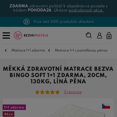
ZDARMA
zdravotní polštář k objednávce postele s
kódem
POHODA26
. Ukázat
podrobnosti akce.
Více než 500 produktů skladem
Napište,
co
hledáte...
Matrace 1+1 zdarma
Matrace 1+1 s paměťovou pěnou
MĚKKÁ ZDRAVOTNÍ MATRACE BEZVA
BINGO SOFT 1+1 ZDARMA, 20CM,
130KG, LÍNÁ PĚNA
3 recenze
1+1 zdarma
Akce