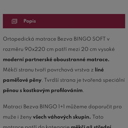
Popis
Ortopedická matrace Bezva BINGO SOFT v
rozměru 90x220 cm patří mezi 20 cm vysoké
moderní partnerské oboustranné matrace.
Měkčí stranu tvoří povrchová vrstva z
líné
paměťové pěny
. Tvrdší strana je tvořená speciální
pěnou s kostkovým profilováním
.
Matraci Bezva BINGO 1+1 můžeme doporučit pro
muže i ženy
všech váhových skupin.
Tato
matrace patří do kategorie
měkčí až střední