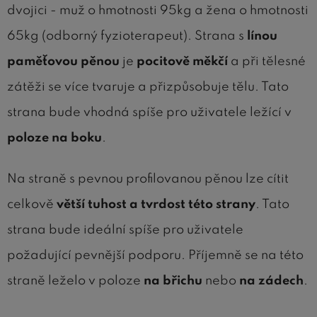
dvojici - muž o hmotnosti 95kg a žena o hmotnosti
65kg (odborný fyzioterapeut). Strana s
línou
paměťovou pěnou
je
pocitově měkčí
a při tělesné
zátěži se více tvaruje a přizpůsobuje tělu. Tato
strana bude vhodná spíše pro uživatele ležící v
poloze na boku
.
Na straně s pevnou profilovanou pěnou lze cítit
celkově
větší tuhost a tvrdost této strany
. Tato
strana bude ideální spíše pro uživatele
požadující pevnější podporu. Příjemně se na této
straně leželo v poloze
na břichu
nebo
na zádech
.