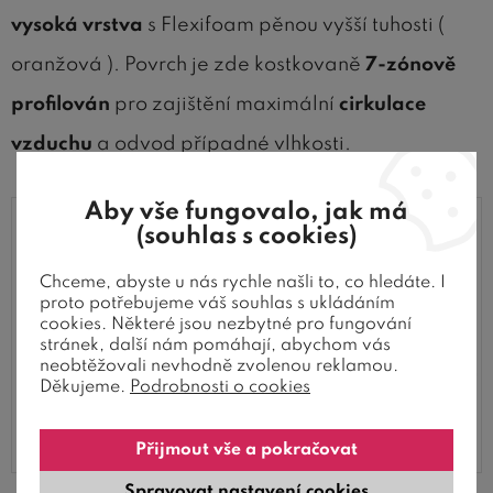
vysoká vrstva
s Flexifoam pěnou vyšší tuhosti (
oranžová ). Povrch je zde kostkovaně
7-zónově
profilován
pro zajištění maximální
cirkulace
vzduchu
a odvod případné vlhkosti.
Aby vše fungovalo, jak má
(souhlas s cookies)
Chceme, abyste u nás rychle našli to, co hledáte. I
proto potřebujeme váš souhlas s ukládáním
cookies. Některé jsou nezbytné pro fungování
stránek, další nám pomáhají, abychom vás
neobtěžovali nevhodně zvolenou reklamou.
Děkujeme.
Podrobnosti o cookies
Přijmout vše a pokračovat
Spravovat nastavení cookies