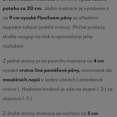
potahu ca 20 cm.
Jádro matrace je vyrobeno z
ca
9 cm vysoké Flexifoam pěny
se středním
stupněm tuhosti (světlá vrstva). Příčné prořezy
skvěle reagují na tlak a optimalizují jeho
rozložení.
Z jedné strany je na povrchu matrace ca
4 cm
vysoká
vrstva líné paměťové pěny,
tvarované do
masážních nopů
v sedmi zónách ( zelenkavá
vrstva ). Hodnota tvrdosti je zde na stupni č.2 ( ze
stupnice 1-5 ).
Z druhé strany matrace se nachází ca
5 cm