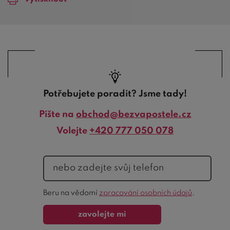
Potřebujete poradit? Jsme tady!
Pište na
obchod@bezvapostele.cz
Volejte
+420 777 050 078
telefon
Ochrana
Beru na vědomí
zpracování osobních údajů
.
formuláře
zavolejte mi