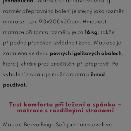
jednoduchá
. Matrace se dodává v celku, tj
rozměr přepravního balení je stejný jako rozměr
matrace –tzn. 90x200x20 cm. Hmotnost
matrace při tomto rozměru je ca
16 kg
, takže
případné přenášení zvládne i žena. Matrace je
zabalena ve dvou
pevných igelitových obalech
,
které ji chrání proti znečištění při přepravě. Po
vybalení z obalu je možno matraci
ihned
používat
.
Test komfortu při ležení a spánku –
matrace s rozdílnými stranami
Matraci Bezva Bingo Soft jsme otestovali ve