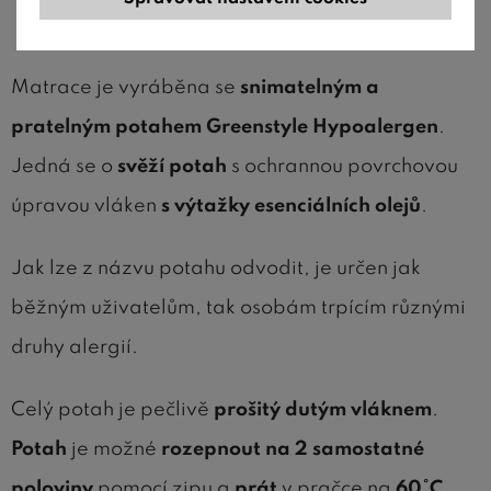
Potah Greenstyle také pro alergiky
Matrace je vyráběna se
snimatelným a
pratelným potahem Greenstyle Hypoalergen
.
Jedná se o
svěží potah
s ochrannou povrchovou
úpravou vláken
s výtažky esenciálních olejů
.
Jak lze z názvu potahu odvodit, je určen jak
běžným uživatelům, tak osobám trpícím různými
druhy alergií.
Celý potah je pečlivě
prošitý dutým vláknem
.
Potah
je možné
rozepnout na 2 samostatné
poloviny
pomocí zipu a
prát
v pračce na
60°C
.