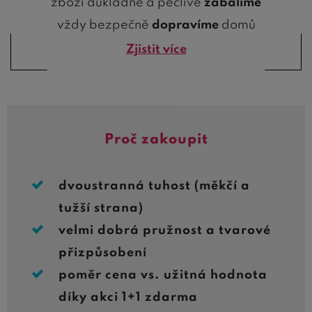
zboží důkladně a pečlivě
zabalíme
vždy bezpečně
dopravíme
domů
Zjistit více
Proč zakoupit
dvoustranná tuhost (měkčí a
tužší strana)
velmi dobrá pružnost a tvarové
přizpůsobení
poměr cena vs. užitná hodnota
díky akci 1+1 zdarma