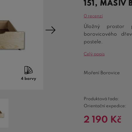
151, MASIV
0 recenzí
Úložný prostor 
borovicového dře
postele.
Celý popis
Moření Borovice
4 barvy
Produktová řada:
Orientační expedice:
2 190
Kč