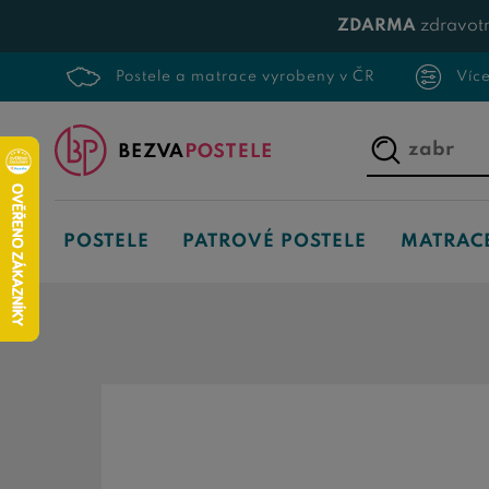
ZDARMA
zdravotn
Postele a matrace vyrobeny v ČR
Víc
Napište,
co
hledáte...
POSTELE
PATROVÉ POSTELE
MATRAC