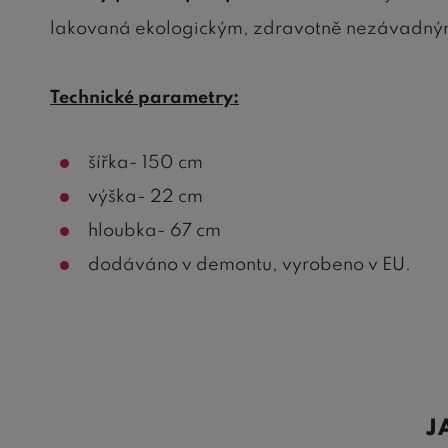
lakovaná ekologickým, zdravotně nezávadný
Technické parametry:
šířka- 150 cm
výška- 22 cm
hloubka- 67 cm
dodáváno v demontu, vyrobeno v EU.
J