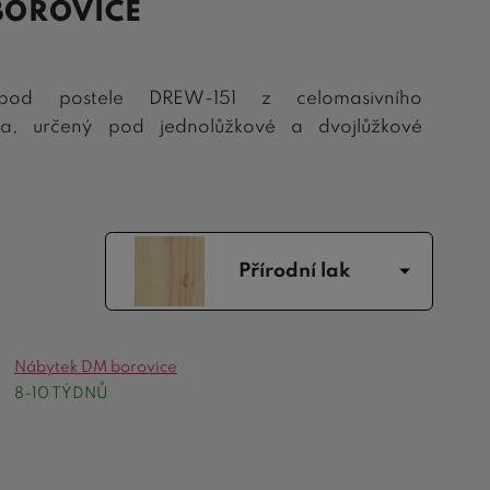
 BOROVICE
pod postele DREW-151 z celomasivního
va, určený pod jednolůžkové a dvojlůžkové
Přírodní lak
Nábytek DM borovice
8-10 TÝDNŮ