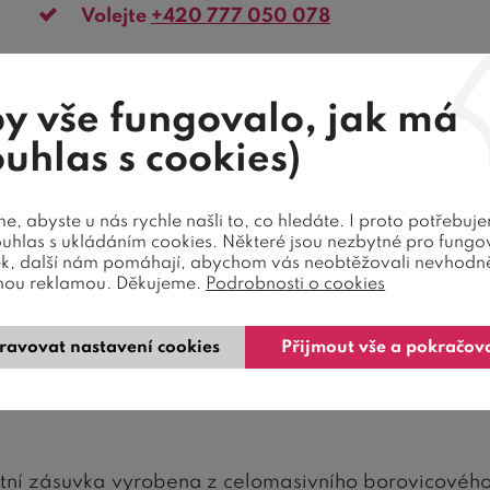
Volejte
+420 777 050 078
telefon
y vše fungovalo, jak má
Ochrana
Beru na vědomí
zpracování osobních údajů
.
ouhlas s cookies)
formuláře
zavolejte mi
, abyste u nás rychle našli to, co hledáte. I proto potřebuj
ouhlas s ukládáním cookies. Některé jsou nezbytné pro fungo
ek, další nám pomáhají, abychom vás neobtěžovali nevhodn
nou reklamou. Děkujeme.
Podrobnosti o cookies
ravovat nastavení cookies
Přijmout vše a pokračov
Recenze
Dotaz prodejci
litní zásuvka vyrobena z celomasivního borovicovéh