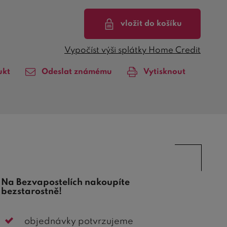
vložit do košíku
Vypočíst výši splátky Home Credit
ukt
Odeslat známému
Vytisknout
Na Bezvapostelích nakoupíte
bezstarostně!
objednávky potvrzujeme