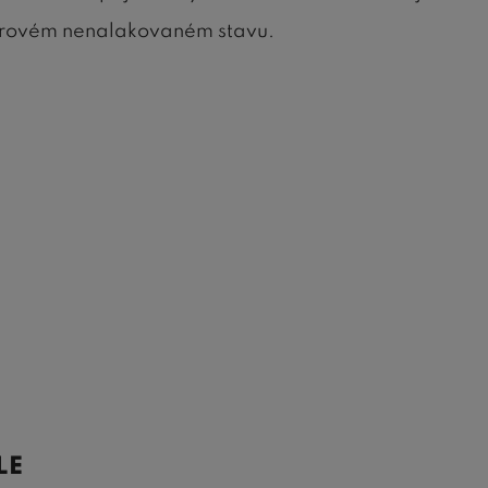
urovém nenalakovaném stavu.
LE