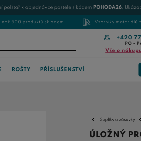
í polštář k objednávce postele s kódem
POHODA26
. Ukáza
e než 500 produktů skladem
Vzorníky materiálů
+420 7
PO - P
Vše o nákup
E
ROŠTY
PŘÍSLUŠENSTVÍ
Šuplíky a zásuvky
ÚLOŽNÝ PR