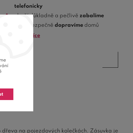
telefonicky
zboží důkladně a pečlivě
zabalíme
vždy bezpečně
dopravíme
domů
Zjistit více
eme
vání
ě
at
o dřeva na pojezdových kolečkách. Zásuvka je