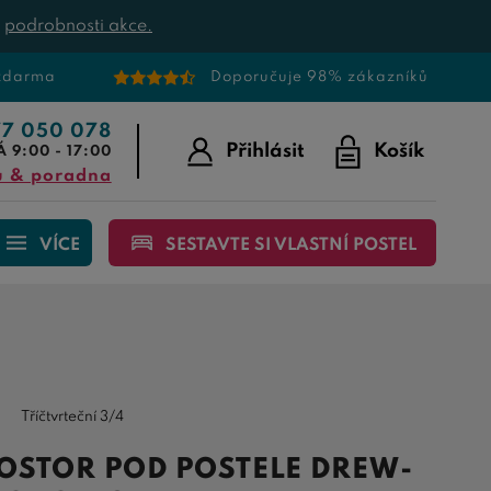
t
podrobnosti akce.
 zdarma
Doporučuje 98% zákazníků
77 050 078
Přihlásit
Košík
Á 9:00 - 17:00
u & poradna
VÍCE
SESTAVTE SI VLASTNÍ POSTEL
Tříčtvrteční 3/4
OSTOR POD POSTELE DREW-