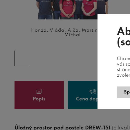
Ab
Honza, Vláďa, Alča, Martin, Irma,
Michal
(s
Chceme
váš s
strán
zvole
Sp
Popis
Cena dopravy
Úložný prostor pod postele DREW-151
je kva