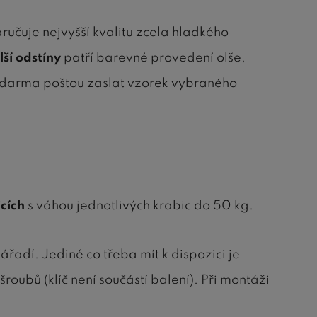
aručuje nejvyšší kvalitu zcela hladkého
lší odstíny
patří barevné provedení olše,
 zdarma poštou zaslat vzorek vybraného
cích
s váhou jednotlivých krabic do 50 kg.
řadí. Jediné co třeba mít k dispozici je
šroubů (klíč není součástí balení). Při montáži