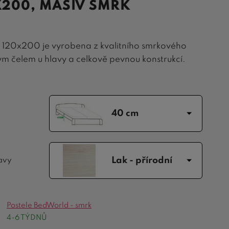
X200, MASIV SMRK
ni 120x200 je vyrobena z kvalitního smrkového
ým čelem u hlavy a celkově pevnou konstrukcí.
40 cm
Lak - přírodní
avy
Postele BedWorld - smrk
4-6 TÝDNŮ