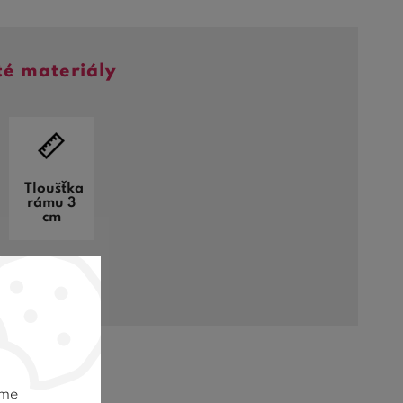
té materiály
Tloušťka
rámu 3
cm
eme