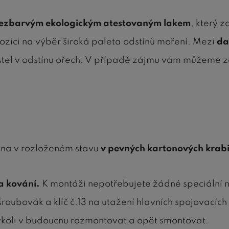
ezbarvým ekologickým atestovaným lakem
, který z
ozici na výběr široká paleta odstínů moření. Mezi
da
ostel v odstínu ořech. V případě zájmu vám můžeme
ána v rozloženém stavu
v pevných kartonových krabi
a kování.
K montáži nepotřebujete žádné speciální ná
šroubovák a klíč č.13 na utažení hlavních spojovacích 
dykoli v budoucnu rozmontovat a opět smontovat.