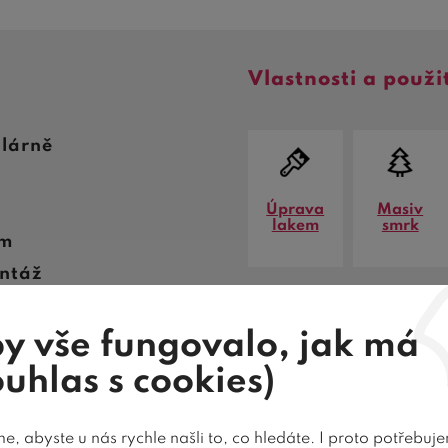
Vlastnosti a použi
hlárně
Úprava
Masiv
lakem
smrk
em
ntáž
nota
y vše fungovalo, jak má
ouhlas s cookies)
, abyste u nás rychle našli to, co hledáte. I proto potřebuj