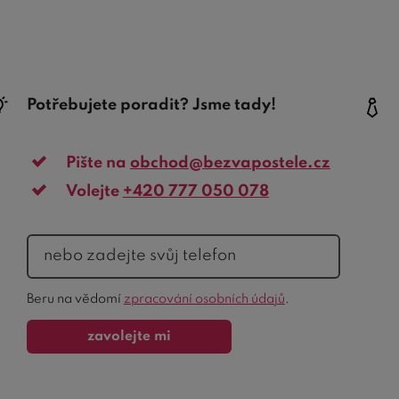
Potřebujete poradit? Jsme tady!
Pište na
obchod@bezvapostele.cz
Volejte
+420 777 050 078
telefon
Ochrana
Beru na vědomí
zpracování osobních údajů
.
formuláře
zavolejte mi