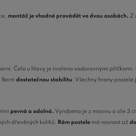
ce,
montáž je vhodné provádět ve dvou osobách.
Z 
rni. Čelo u hlavy je tvořeno vodorovnými příčkami, 
i Berni
dostatečnou stabilitu
. Všechny hrany postele
elmi
pevná a odolná.
Vyrobena je z masivu o síle 3 cm 
ných dřevěných kolíků.
Rám postele
má nosnost až
do