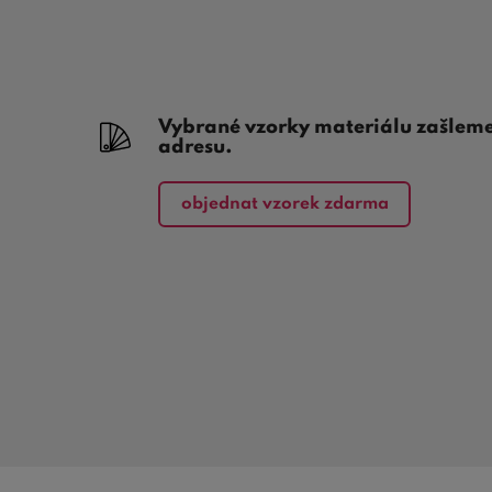
Vybrané vzorky materiálu zašlem
adresu.
objednat vzorek zdarma