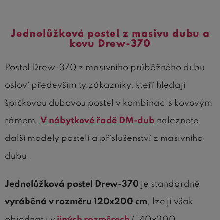
Jednolůžková postel z masivu dubu a
kovu Drew-370
Postel Drew-370 z masivního průběžného dubu
osloví především ty zákazníky, kteří hledají
špičkovou dubovou postel v kombinaci s kovovým
rámem.
V nábytkové řadě DM-dub
naleznete
další modely postelí a příslušenství z masivního
dubu.
Jednolůžková postel Drew-370
je standardně
vyráběná v rozměru
120x200 cm
, lze ji však
objednat i v
jiných rozměrech
( 140x200,