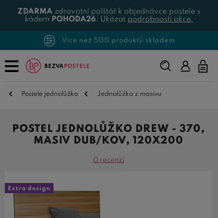
ZDARMA
zdravotní polštář k objednávce postele s
kódem
POHODA26
. Ukázat
podrobnosti akce.
Více než 500 produktů skladem
Napište,
co
hledáte...
Postele jednolůžka
Jednolůžka z masivu
POSTEL JEDNOLŮŽKO DREW - 370,
MASIV DUB/KOV, 120X200
0 recenzí
Extra design