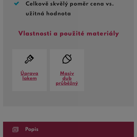
Celkově skvělý poměr cena vs.
užitná hodnota
Vlastnosti a použité materiály
Úprava
Masiv
lakem
dub
průběžný
Popis