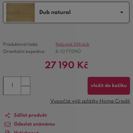
Dub natural
Produktová řada:
Nábytek DM dub
Orientační expedice:
8-10 TÝDNŮ
27 190
Kč
vložit do košíku
Vypočíst výši splátky Home Credit
Sdílet produkt
Odeslat známému