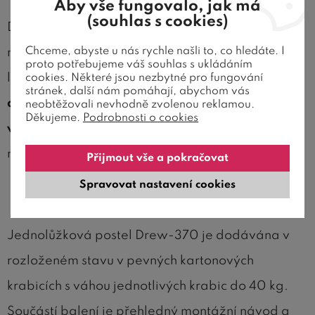
Aby vše fungovalo, jak má
(souhlas s cookies)
Dřevěná postel Drew-370 je vyrobena z
Chceme, abyste u nás rychle našli to, co hledáte. I
masivního dubu
s povrchovou úpravou přírodního
proto potřebujeme váš souhlas s ukládáním
laku.
Lakovaný povrch je příjemný a hladký na
cookies. Některé jsou nezbytné pro fungování
stránek, další nám pomáhají, abychom vás
dotek
. Používá se výhradně
ekologický
neobtěžovali nevhodně zvolenou reklamou.
Děkujeme.
Podrobnosti o cookies
vodouředitelný lak
, který je 100% zdravotně
nezávadný.
Přijmout vše a pokračovat
Spravovat nastavení cookies
Snadná manipulace a montáž
Jednolůžková postel Drew-370 je dodávána v
rozloženém stavu v pevných kartonových
krabicích s váhou jednotlivých krabic do 40 kg.
Součástí balení je přehledný montážní návod a