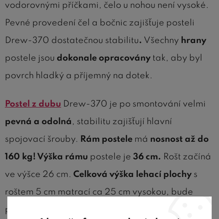
vodorovnými příčkami, čelo u nohou není vysoké.
Pevné provedení čel a bočnic zajišťuje posteli
Drew-370 dostatečnou stabilitu
.
Všechny
hrany
postele jsou
dokonale opracovány
tak, aby byl
povrch hladký a příjemný na dotek.
Postel z dubu
Drew-370 je po smontování velmi
pevná a odolná
, stabilitu zajišťují hlavní
spojovací šrouby.
Rám postele
má
nosnost až do
160 kg! Výška rámu
postele je
36 cm.
Rošt začíná
ve výšce 26 cm.
Celková výška lehací plochy
s
roštem 5 cm matrací ca 25 cm vysokou, bude
přibližně
56 cm
.