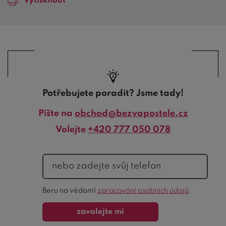
Vytisknout
Potřebujete poradit? Jsme tady!
Pište na
obchod@bezvapostele.cz
Volejte
+420 777 050 078
telefon
Ochrana
Beru na vědomí
zpracování osobních údajů
.
formuláře
zavolejte mi