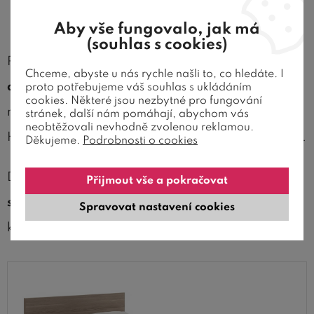
Kvalitní materiál a odolné ABS hrany
Aby vše fungovalo, jak má
(souhlas s cookies)
Postel HUGO je vyrobena z
laminované
Chceme, abyste u nás rychle našli to, co hledáte. I
dřevotřísky o síle 25 mm
,
18 mm (úložný box)
a
proto potřebujeme váš souhlas s ukládáním
cookies. Některé jsou nezbytné pro fungování
nabízí možnost výběru z
více barevných dezénů
.
stránek, další nám pomáhají, abychom vás
neobtěžovali nevhodně zvolenou reklamou.
Hrany jsou olepeny
ABS hranou o síle 0,5 a 2 mm
.
Děkujeme.
Podrobnosti o cookies
Díky použitým materiálům získáte
pevnou a
Přijmout vše a pokračovat
stabilní konstrukci
s dobrou odolností při
Spravovat nastavení cookies
každodenním používání.