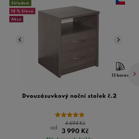
Skladem
15 %
Sleva
Akce
13 barev
Dvouzásuvkový noční stolek č.2
4 694
Kč
od
3 990
Kč