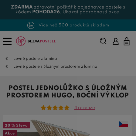
ZDARMA
zdravotní polštář k objednávce postele s
kódem
POHODA26
. Ukázat
podrobnosti akce.
Více než 500 produktů skladem
Napište,
co
hledáte...
Levné postele z lamina
Levné postele s úložným prostorem z lamina
POSTEL JEDNOLŮŽKO S ÚLOŽNÝM
PROSTOREM HUGO, BOČNÍ VÝKLOP
4 recenze
20 %
Sleva
Akce