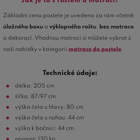
Jak je to s roštem a matrací?
Základní cena postele je uvedena za rám včetně
úložného boxu
a
výklopného roštu
,
bez matrace
a dekorací. Vhodnou matraci si můžete vybrat z
naší nabídky v kategorii
matrace do postele
.
Technické údaje:
délka: 205 cm
šířka: 87/97 cm
výška čela u hlavy: 80 cm
výška čela u nohou: 44 cm
výška k bočnici: 44 cm
nosnost: 130 kg