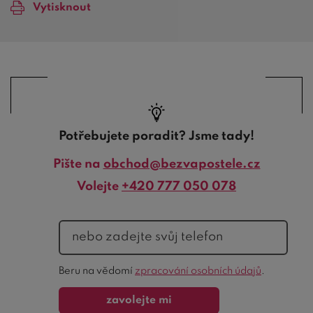
Vytisknout
Potřebujete poradit? Jsme tady!
Pište na
obchod@bezvapostele.cz
Volejte
+420 777 050 078
telefon
Ochrana
Beru na vědomí
zpracování osobních údajů
.
formuláře
zavolejte mi