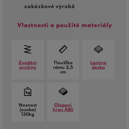
zakázkové výrobě
Vlastnosti a použité materiály
Zvedání
Tloušťka
Lamino
pružiny
rámu 2,5
deska
cm
Nosnost
Olepení
(osoba)
hran ABS
130kg