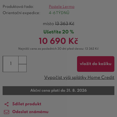
Produktová řada:
Postele Lermo
Orientační expedice:
4-6 TÝDNŮ
místo
13 363
Kč
Ušetříte 20 %
10 690
Kč
Nejnižší cena za posledních 30 dní před slevou:
13 363
Kč
vložit do košíku
Vypočíst výši splátky Home Credit
Akční cena platí do 31. 8. 2026
Sdílet produkt
Odeslat známému