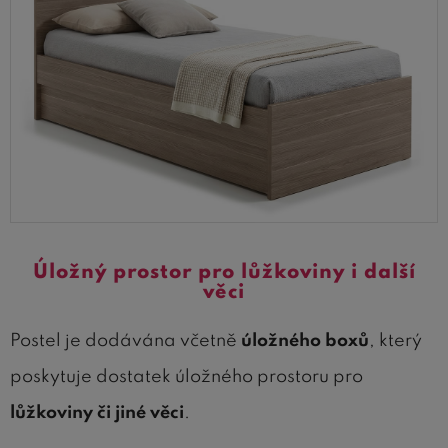
Úložný prostor pro lůžkoviny i další
věci
Postel je dodávána včetně
úložného boxů
, který
poskytuje dostatek úložného prostoru pro
lůžkoviny či jiné věci
.