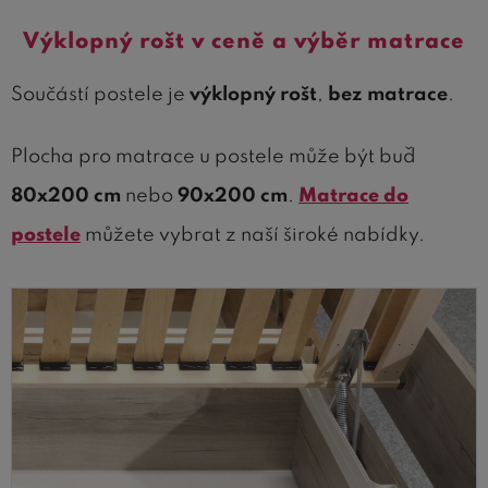
Výklopný rošt v ceně a výběr matrace
Součástí postele je
výklopný rošt
,
bez matrace
.
Plocha pro matrace u postele může být buď
80x200 cm
nebo
90x200 cm
.
Matrace do
postele
můžete vybrat z naší široké nabídky.