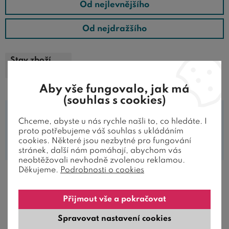
Od nejlevnějšího
Postele 120x200 cm jsou ideální
nejen do
ložnic
, ale
také do menších bytů,
studentských pokojů
nebo jako
Od nejdražšího
univerzální lůžka pro hosty. Kombinace komfortu, stylu a
praktičnosti z nich dělá skvělou volbu pro každou
Stav zboží
Zrušit všechny filtry
domácnost.
Skladem
Objevte nabídku postelí na
BezvaPostele.cz
a dopřejte si
Aby vše fungovalo, jak má
(souhlas s cookies)
klidný spánek, jaký si zasloužíte!
Chceme, abyste u nás rychle našli to, co hledáte. I
proto potřebujeme váš souhlas s ukládáním
Tomuto filtru ve zvolené kategorii
cookies. Některé jsou nezbytné pro fungování
neodpovídá žádný produkt.
stránek, další nám pomáhají, abychom vás
neobtěžovali nevhodně zvolenou reklamou.
Děkujeme.
Podrobnosti o cookies
Přijmout vše a pokračovat
JAK ZÁKAZNÍCI HODNOTÍ NAŠE
Spravovat nastavení cookies
POSTELE