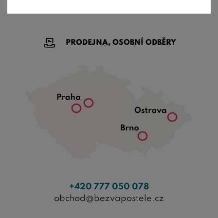
PRODEJNA, OSOBNÍ ODBĚRY
+420 777 050 078
obchod@bezvapostele.cz