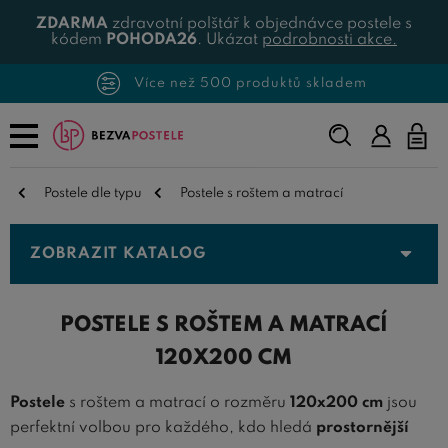
ZDARMA
zdravotní polštář k objednávce postele s
kódem
POHODA26
. Ukázat
podrobnosti akce.
Více než 500 produktů skladem
Napište,
co
hledáte...
Postele dle typu
Postele s roštem a matrací
ZOBRAZIT KATALOG
POSTELE S ROŠTEM A MATRACÍ
120X200 CM
Postele
s roštem a matrací o rozměru
120x200 cm
jsou
perfektní volbou pro každého, kdo hledá
prostornější