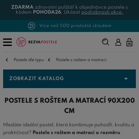
ZDARMA
zdravotní polštář k objednávce postele s
kódem
POHODA26
. Ukázat
podrobnosti akce.
Více než 500 produktů skladem
Napište,
co
hledáte...
Postele dle typu
Postele s roštem a matrací
ZOBRAZIT KATALOG
POSTELE S ROŠTEM A MATRACÍ 90X200
CM
Hledáte ideální postel, která kombinuje pohodlí, kvalitu a
praktičnost?
Postele s roštem a matrací o rozměru