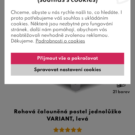
(souhlas s cookies)
Chceme, abyste u nás rychle našli to, co hledáte. I
proto potřebujeme váš souhlas s ukládáním
Zdarma matrace a rošt
cookies. Některé jsou nezbytné pro fungování
stránek, další nám pomáhají, abychom vás
neobtěžovali nevhodně zvolenou reklamou.
Děkujeme.
Podrobnosti o cookies
Přijmout vše a pokračovat
Spravovat nastavení cookies
21 barev
Rohová čalouněná postel jednolůžko
VARIANT, levá