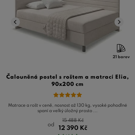
21 barev
Čalouněná postel s roštem a matrací Elia,
90x200 cm
Matrace a rošt v ceně, nosnost až 130 kg, vysoké pohodlné
spaní a velký úložný prosto ...
15 488
Kč
od
12 390
Kč