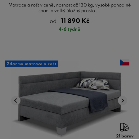
Matrace a rošt v ceně, nosnost až 130 kg, vysoké pohodlné
spaní a velký úložný prosto ...
11 890
Kč
od
4-6 týdnů
Zdarma matrace a rošt
21 barev