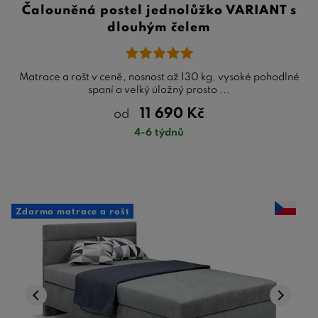
Čalouněná postel jednolůžko VARIANT s
dlouhým čelem
Matrace a rošt v ceně, nosnost až 130 kg, vysoké pohodlné
spaní a velký úložný prosto ...
11 690
Kč
od
4-6 týdnů
Zdarma matrace a rošt