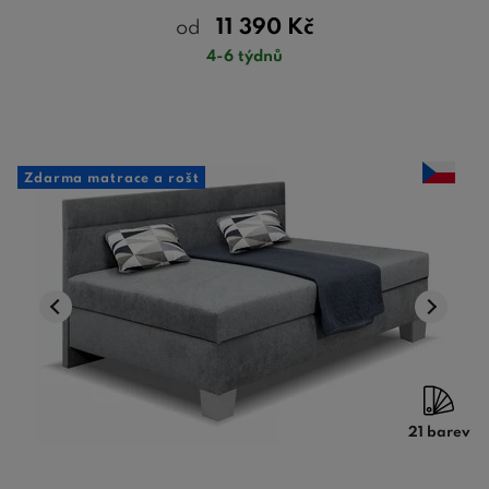
11 390
Kč
od
4-6 týdnů
Zdarma matrace a rošt
21 barev