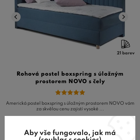
21 barev
Rohová postel boxspring s úložným
prostorem NOVO s čely
Americká postel boxspring s úložným prostorem NOVO vám
za skvělou cenu zajistí vysoké ...
12 340
Kč
od
4-6 týdnů
Aby vše fungovalo, jak má