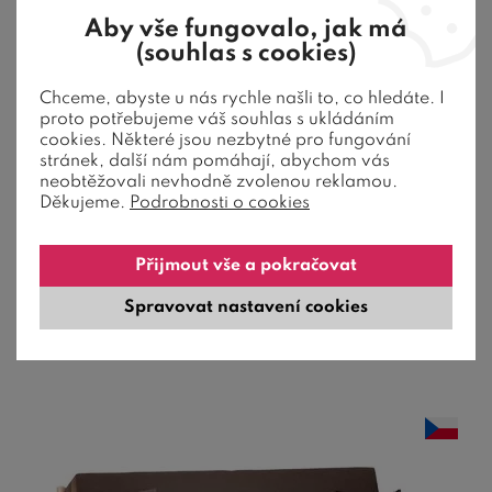
Aby vše fungovalo, jak má
(souhlas s cookies)
6 barev
Chceme, abyste u nás rychle našli to, co hledáte. I
proto potřebujeme váš souhlas s ukládáním
Rozkládací postel TANDEM PLUS Pravá -
cookies. Některé jsou nezbytné pro fungování
oblá
stránek, další nám pomáhají, abychom vás
neobtěžovali nevhodně zvolenou reklamou.
Děkujeme.
Podrobnosti o cookies
Lamino o síle 3,2 cm, rozklad 90-170 x 200 cm, nosnost
2x110 kg, vhodné na každodenní ...
Přijmout vše a pokračovat
34 859
Kč
od
Spravovat nastavení cookies
4-6 týdnů