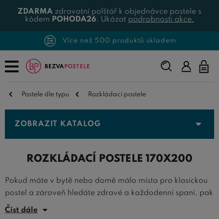
ZDARMA
zdravotní polštář k objednávce postele s
kódem
POHODA26
. Ukázat
podrobnosti akce.
Více než 500 produktů skladem
Napište,
co
hledáte...
Postele dle typu
Rozkládací postele
ZOBRAZIT KATALOG
ROZKLÁDACÍ POSTELE 170X200
Pokud máte v bytě nebo domě málo místa pro klasickou
postel a zároveň hledáte zdravé a každodenní spaní, pak
je pro vás kvalitní
rozkládací postel
170x200 cm
Číst dále
ideálním řešením. Na BezvaPostele.cz vám nabízíme