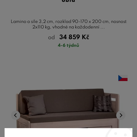
oblá
úspory místa ve vašem interiéru. Užijte si zdravý a kvalitní
spánek bez kompromisů!
Lamino o síle 3,2 cm, rozklad 90-170 x 200 cm, nosnost
2x110 kg, vhodné na každodenní ...
34 859
Kč
od
4-6 týdnů