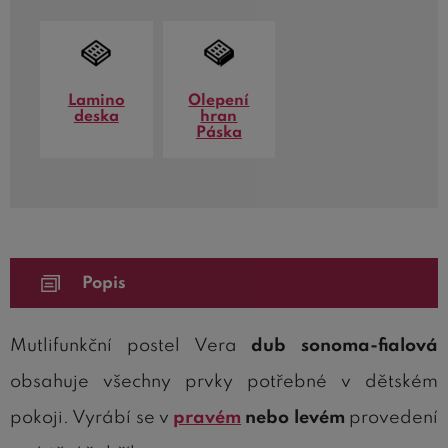
Lamino
Olepení
deska
hran
Páska
Popis
Mutlifunkční postel Vera
dub sonoma-fialová
obsahuje všechny prvky potřebné v dětském
pokoji. Vyrábí se v
pravém
nebo levém
provedení