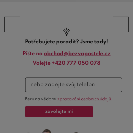
Potřebujete poradit? Jsme tady!
Pište na
obchod@bezvapostele.cz
Volejte
+420 777 050 078
telefon
Ochrana
Beru na vědomí
zpracování osobních údajů
.
formuláře
zavolejte mi