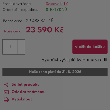
Produktová řada:
Sestava KITY
Orientační expedice:
8-10 TÝDNŮ
29 488
Kč
Běžná cena:
23 590
Kč
Naše cena:
vložit do košíku
Vypočíst výši splátky Home Credit
Naše cena platí do 31. 8. 2026
Sdílet produkt
Odeslat známému
Vytisknout