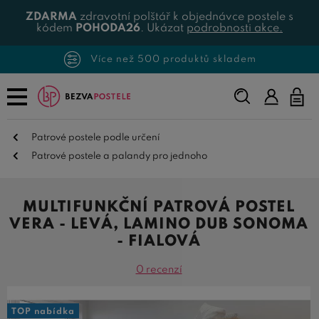
ZDARMA
zdravotní polštář k objednávce postele s
kódem
POHODA26
. Ukázat
podrobnosti akce.
Více než 500 produktů skladem
Napište,
co
hledáte...
Patrové postele podle určení
Patrové postele a palandy pro jednoho
MULTIFUNKČNÍ PATROVÁ POSTEL
VERA - LEVÁ, LAMINO DUB SONOMA
- FIALOVÁ
0 recenzí
TOP nabídka