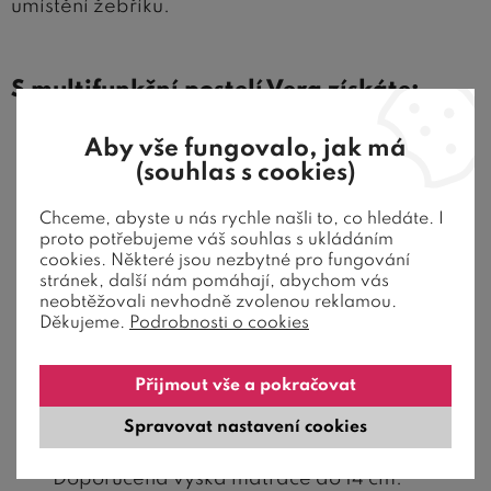
umístění žebříku.
S multifunkční postelí Vera získáte:
Psací stůl -
Obsahuje skříňku s policí, šuplík,
Aby vše fungovalo, jak má
další dvě police ve vrchní části a dostatek
(souhlas s cookies)
pracovního prostoru.
Chceme, abyste u nás rychle našli to, co hledáte. I
Postel
- Spací plocha patrové postele činí
90
proto potřebujeme váš souhlas s ukládáním
cookies. Některé jsou nezbytné pro fungování
x 200 cm
. Součástí je také zábrana proti
stránek, další nám pomáhají, abychom vás
přepadnutí. Matrace se pokládá na pevnou
neobtěžovali nevhodně zvolenou reklamou.
Děkujeme.
Podrobnosti o cookies
desku opatřenou průduchy na dobré
odvětrávání. Matrace není zahrnuta v ceně.
Přijmout vše a pokračovat
Doporučené matrace naleznete v záložce
příslušenství.
Nosnost postele je 80 kg
. Na
Spravovat nastavení cookies
postel se dítě dostane po kovovém žebříku.
Doporučená výška matrace do 14 cm.