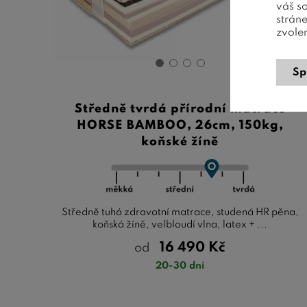
váš s
strán
zvole
Sp
Středně tvrdá přírodní matrace
HORSE BAMBOO, 26cm, 150kg,
koňské žíně
Středně tuhá zdravotní matrace, studená HR pěna,
koňská žíně, velbloudí vlna, latex + ...
16 490
Kč
od
20-30 dní