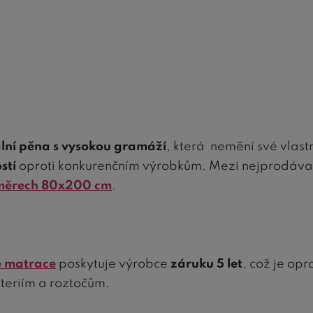
ální pěna s vysokou gramáží
, která nemění své vlastn
stí
oproti konkurenčním výrobkům. Mezi nejprodáva
měrech 80x200 cm
.
é matrace
poskytuje výrobce
záruku 5 let
, což je op
kteriím a roztočům.