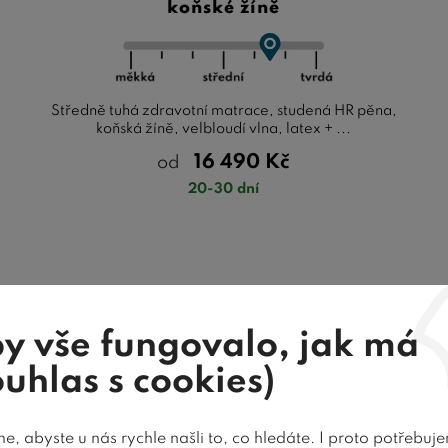
koňské žíně
Středně tuhá zdravotní matrace, studená HR pěna,
koňská žíně, velbloudí vlna, latex + ...
16 490
Kč
od
20-30 dní
TOP nabídka
Testováno
y vše fungovalo, jak má
ouhlas s cookies)
, abyste u nás rychle našli to, co hledáte. I proto potřebuj