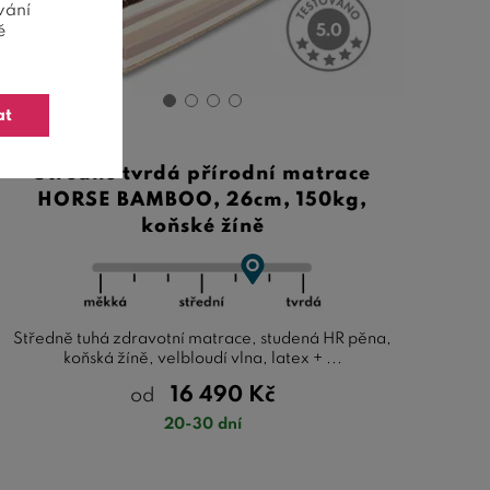
vání
ě
at
Středně tvrdá přírodní matrace
HORSE BAMBOO, 26cm, 150kg,
koňské žíně
Středně tuhá zdravotní matrace, studená HR pěna,
koňská žíně, velbloudí vlna, latex + ...
16 490
Kč
od
20-30 dní