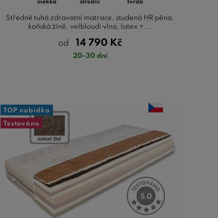
Středně tuhá zdravotní matrace, studená HR pěna,
koňská žíně, velbloudí vlna, latex + ...
14 790
Kč
od
20-30 dní
TOP nabídka
Testováno