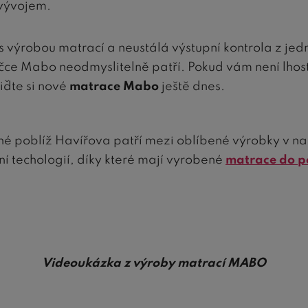
 vývojem.
 s výrobou matrací a neustálá výstupní kontrola z je
načce Mabo neodmyslitelně patří. Pokud vám není lho
řiďte si nové
matrace Mabo
ještě dnes.
hé poblíž Havířova patří mezi oblíbené výrobky v n
í techologií, díky které mají vyrobené
matrace do p
Videoukázka z výroby matrací MABO