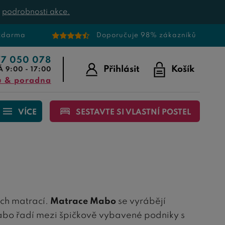
t
podrobnosti akce.
 zdarma
Doporučuje 98% zákazníků
77 050 078
Přihlásit
Košík
Á 9:00 - 17:00
u & poradna
VÍCE
SESTAVTE SI VLASTNÍ POSTEL
ích matrací.
Matrace Mabo
se vyrábějí
abo řadí mezi špičkově vybavené podniky s