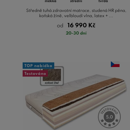
Středně tuhá zdravotní matrace, studená HR pěna,
koňská žíně, velbloudí vlna, latex + ...
16 990
Kč
od
20-30 dní
TOP nabídka
Testováno