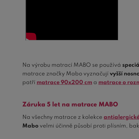
Na výrobu matrací MABO se používá
speci
matrace značky Mabo vyznačují
vyšší nosno
patří
matrace 90x200 cm
a
matrace o roz
Záruka 5 let na matrace MABO
Na všechny matrace z kolekce
antialergick
Mabo
velmi účinně působí proti plísním, ba