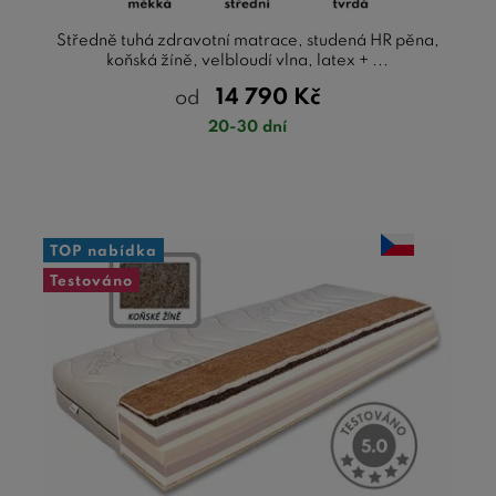
Středně tuhá zdravotní matrace, studená HR pěna,
koňská žíně, velbloudí vlna, latex + ...
14 790
Kč
od
20-30 dní
TOP nabídka
Testováno