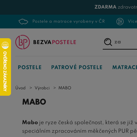
ZDARMA
zdravotn
Postele a matrace vyrobeny v ČR
Víc
Napište,
co
hledáte...
POSTELE
PATROVÉ POSTELE
MATRAC
Úvod
Výrobci
MABO
MABO
Mabo
je ryze česká společnost, která se již
speciálním zpracováním měkčených PUR pěn.