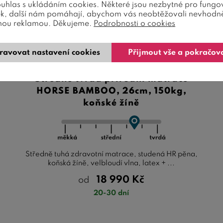
ouhlas s ukládáním cookies. Některé jsou nezbytné pro fungo
ek, další nám pomáhají, abychom vás neobtěžovali nevhodn
nou reklamou. Děkujeme.
Podrobnosti o cookies
ravovat nastavení cookies
Přijmout vše a pokračov
Středně tvrdá přírodní matrace
HORSE BAMBOO, 26cm, 150kg,
koňské žíně
Středně tuhá zdravotní matrace, studená HR pěna,
koňská žíně, velbloudí vlna, latex + ...
18 990
Kč
od
20-30 dní