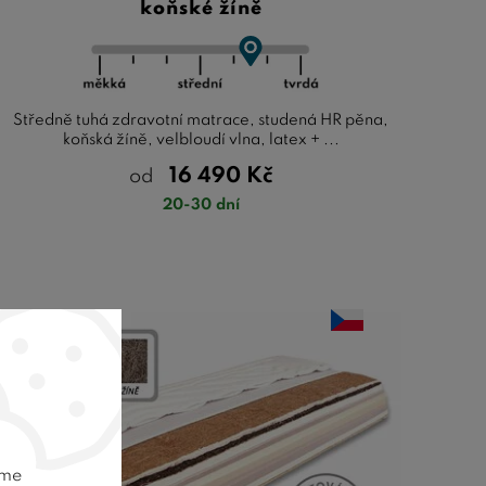
koňské žíně
Středně tuhá zdravotní matrace, studená HR pěna,
koňská žíně, velbloudí vlna, latex + ...
16 490
Kč
od
20-30 dní
TOP nabídka
Testováno
eme