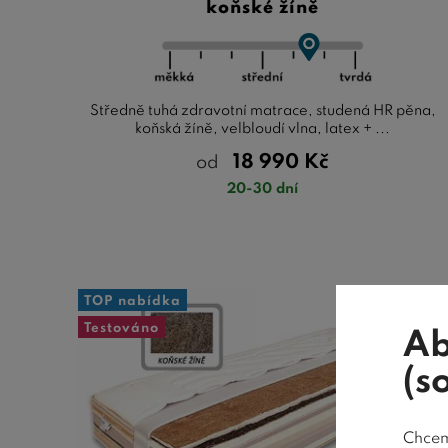
koňské žíně
Středně tuhá zdravotní matrace, studená HR pěna,
koňská žíně, velbloudí vlna, latex + ...
18 990
Kč
od
20-30 dní
TOP nabídka
Testováno
Ab
(s
Chceme