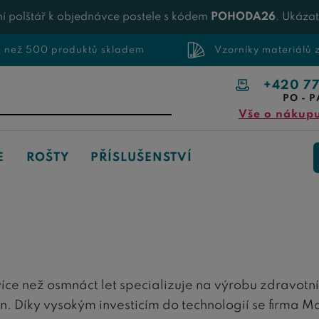
í polštář k objednávce postele s kódem
POHODA26
. Ukáza
e než 500 produktů skladem
Vzorníky materiálů
+420 7
PO - P
Vše o nákup
E
ROŠTY
PŘÍSLUŠENSTVÍ
 více než osmnáct let specializuje na výrobu zdravotn
 Díky vysokým investicím do technologií se firma M