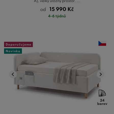
A), velký úložný prostor. ...
15 990
Kč
od
4-6 týdnů
Doporučujeme
Novinka
24
barev