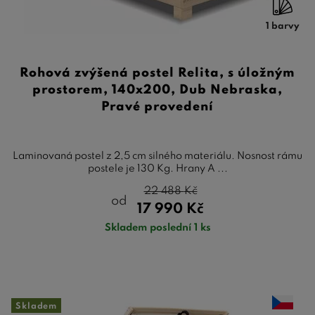
1 barvy
Rohová zvýšená postel Relita, s úložným
prostorem, 140x200, Dub Nebraska,
Pravé provedení
Laminovaná postel z 2,5 cm silného materiálu. Nosnost rámu
postele je 130 Kg. Hrany A ...
22 488
Kč
od
17 990
Kč
Skladem poslední 1 ks
Skladem