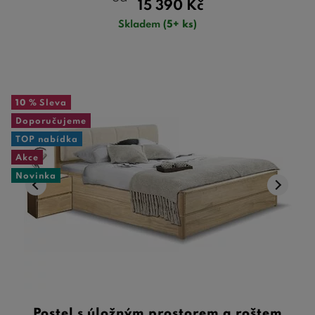
15 390
Kč
Skladem
(5+ ks)
10 %
Sleva
Doporučujeme
TOP nabídka
Akce
Novinka
Postel s úložným prostorem a roštem