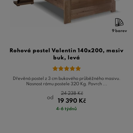
9 barev
Rohová postel Valentin 140x200, masiv
buk, levá
Dřevěná postel z 3 cm bukového průběžného masivu.
Nosnost rámu postele 320 Kg. Povrch ...
24 238
Kč
od
19 390
Kč
4-6 týdnů