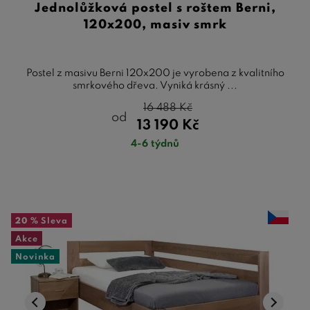
Jednolůžková postel s roštem Berni,
120x200, masiv smrk
Postel z masivu Berni 120x200 je vyrobena z kvalitního
smrkového dřeva. Vyniká krásný ...
16 488
Kč
od
13 190
Kč
4-6 týdnů
20 %
Sleva
Akce
Novinka