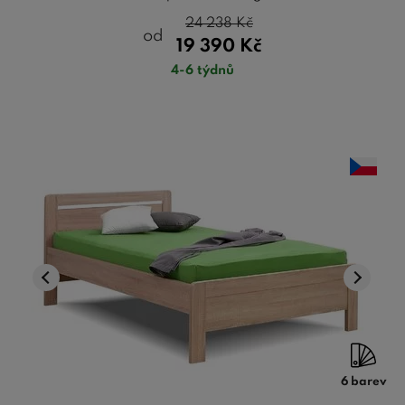
24 238
Kč
od
19 390
Kč
4-6 týdnů
6 barev