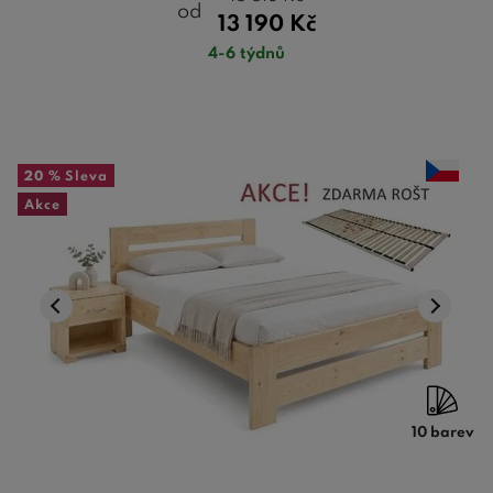
od
13 190
Kč
4-6 týdnů
20 %
Sleva
Akce
10 barev