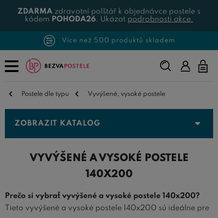
ZDARMA
zdravotní polštář k objednávce postele s
kódem
POHODA26
. Ukázat
podrobnosti akce.
Více než 500 produktů skladem
Napište,
co
hledáte...
Postele dle typu
Vyvýšené, vysoké postele
ZOBRAZIT KATALOG
VYVÝŠENÉ A VYSOKÉ POSTELE
140X200
Prečo si vybrať vyvýšené a vysoké postele 140x200?
Tieto vyvýšené a vysoké postele 140x200 sú ideálne pre