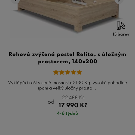
13 barev
Rohová zvýšená postel Relita, s úložným
prostorem, 140x200
Vyklápěcí rošt v ceně, nosnost až 130 Kg, vysoké pohodlné
spaní a velký úložný prosto ...
22 488
Kč
od
17 990
Kč
4-6 týdnů