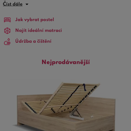
tých, ktorí hľadajú kombináciu pohodlia, štýlu a
Číst dále
funkčnosti.
Rozmer 140x200 cm
poskytuje dostatok
priestoru pre pohodlný spánok, či už spíte sami alebo vo
Jak vybrat postel
dvojici.
Najít ideální matraci
Výška vyvýšených a vysokých postelí 140x200
je
Údržba a čištění
navrhnutá tak, aby poskytovala ľahký prístup a zároveň
vytvárala
vzdušný a otvorený pocit
v spálni. Táto
vlastnosť je obzvlášť výhodná pre tých, ktorí majú
Nejprodávanější
problémy s pohybom alebo preferujú vyššie vyvýšené a
vysoké postele 140x200 pre jednoduchšie vstávanie.
Úložný priestor:
Mnoho z našich modelov ponúka tiež
dodatočný úložný priestor pod posteľou
, čo je ideálne
pre menšie priestory alebo pre tých, ktorí potrebujú extra
miesto na uloženie posteľnej bielizne, sezónneho
oblečenia alebo iných predmetov.
Dizajn a materiál:
Naše vyvýšené a vysoké postele