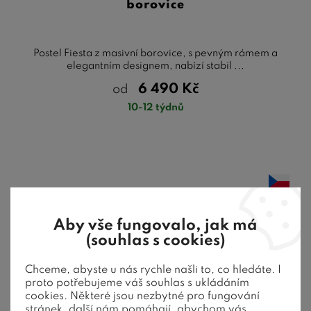
borovice
Postel Fiesta z masivní borovice, s pevným rámem a
elegantním designem, nabízí stabil ...
6 490
Kč
od
10-12 týdnů
Aby vše fungovalo, jak má
(souhlas s cookies)
Chceme, abyste u nás rychle našli to, co hledáte. I
proto potřebujeme váš souhlas s ukládáním
cookies. Některé jsou nezbytné pro fungování
stránek, další nám pomáhají, abychom vás