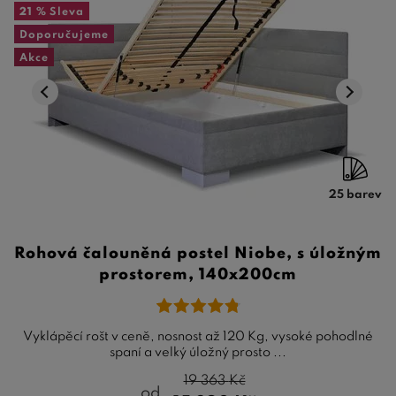
21 %
Sleva
Doporučujeme
Akce
25 barev
Rohová čalouněná postel Niobe, s úložným
prostorem, 140x200cm
Vyklápěcí rošt v ceně, nosnost až 120 Kg, vysoké pohodlné
spaní a velký úložný prosto ...
19 363
Kč
od