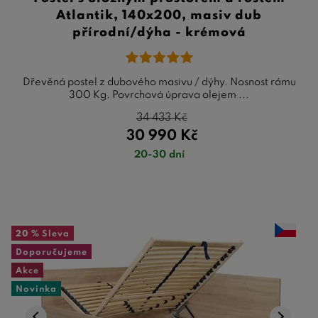
Atlantik, 140x200, masiv dub
přírodní/dýha - krémová
Dřevěná postel z dubového masivu / dýhy. Nosnost rámu
300 Kg. Povrchová úprava olejem ...
34 433
Kč
30 990
Kč
20-30 dní
20 %
Sleva
Doporučujeme
Akce
Novinka