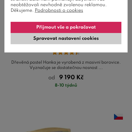
neobtěžovali nevhodně zvolenou reklamou.
Děkujeme.
Podrobnosti o cookies
3 barvy
Přijmout vše a pokračovat
Dřevěná postel Hanka, 140x200cm, masiv
Spravovat nastavení cookies
borovice
Dřevěná postel Hanka je vyrobená z masivní borovice.
Vyznačuje se dostatečnou nosnost ...
9 190
Kč
od
8-10 týdnů