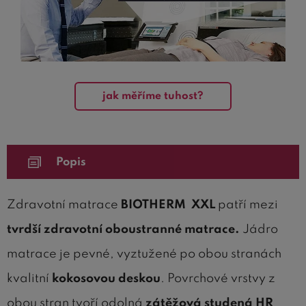
jak měříme tuhost?
Popis
Zdravotní matrace
BIOTHERM XXL
patří mezi
tvrdší zdravotní oboustranné matrace.
Jádro
matrace je pevné, vyztužené po obou stranách
kvalitní
kokosovou deskou
. Povrchové vrstvy z
obou stran tvoří odolná
zátěžová studená HR