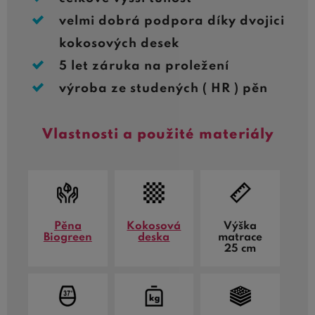
velmi dobrá podpora díky dvojici
kokosových desek
5 let záruka na proležení
výroba ze studených ( HR ) pěn
Vlastnosti a použité materiály
Pěna
Kokosová
Výška
Biogreen
deska
matrace
25 cm