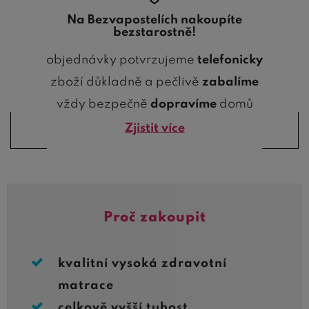
Na Bezvapostelích nakoupíte
bezstarostně!
objednávky potvrzujeme
telefonicky
zboží důkladně a pečlivě
zabalíme
vždy bezpečně
dopravíme
domů
Zjistit více
Proč zakoupit
kvalitní vysoká zdravotní
matrace
celkově vyšší tuhost