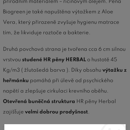
přírodním materiálem – ricinovým olejem. Pěna
Biogreen je také napuštěna výtažkem z Aloe
Vera, který přirozeně zvyšuje hygienu matrace
tím, že likviduje roztoče a bakterie.
Druhá povchová strana je tvořena cca 6 cm silnou
vrstvou
studené HR pěny HERBAL
o hustotě 45
Kg/m3
( žlutošedá barva ). Díky obsahu
výtažku z
heřmánku
pomáhá při úlevě od psychického
napětí a zlepšuje cirkulaci krevního oběhu.
Otevřená buněčná struktura
HR pěny Herbal
zajišťuje
velmi dobrou prodyšnost
.