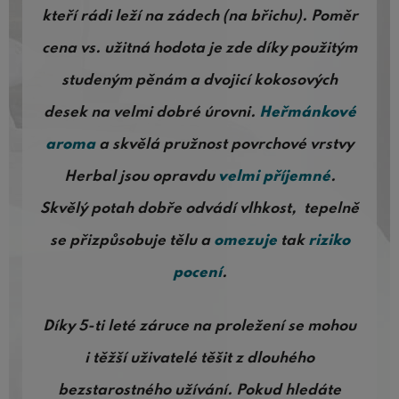
kteří rádi leží na zádech (na břichu). Poměr
cena vs. užitná hodota je zde díky použitým
studeným pěnám a dvojicí kokosových
desek na velmi dobré úrovni.
Heřmánkové
aroma
a skvělá pružnost povrchové vrstvy
Herbal jsou opravdu
velmi příjemné
.
Skvělý potah dobře odvádí vlhkost, tepelně
se přizpůsobuje tělu a
omezuje
tak
riziko
pocení
.
Díky 5-ti leté záruce na proležení se mohou
i těžší uživatelé těšit z dlouhého
bezstarostného užívání. Pokud hledáte