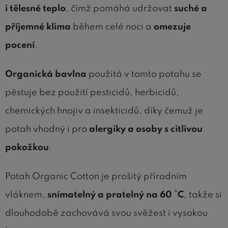
i tělesné teplo
, čímž pomáhá udržovat
suché a
příjemné klima
během celé noci a
omezuje
pocení
.
Organická bavlna
použitá v tomto potahu se
pěstuje bez použití pesticidů, herbicidů,
chemických hnojiv a insekticidů, díky čemuž je
potah vhodný i pro
alergiky a osoby s citlivou
pokožkou
.
Potah Organic Cotton je prošitý přírodním
vláknem,
snímatelný a pratelný na 60 °C
, takže si
dlouhodobě zachovává svou svěžest i vysokou