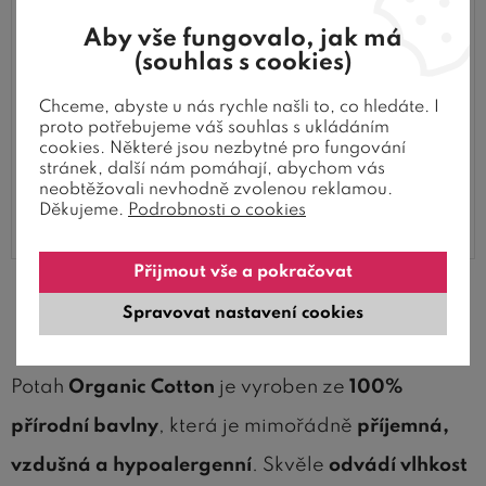
Aby vše fungovalo, jak má
(souhlas s cookies)
Chceme, abyste u nás rychle našli to, co hledáte. I
proto potřebujeme váš souhlas s ukládáním
cookies. Některé jsou nezbytné pro fungování
stránek, další nám pomáhají, abychom vás
neobtěžovali nevhodně zvolenou reklamou.
Děkujeme.
Podrobnosti o cookies
Přijmout vše a pokračovat
Potah Organic Cotton zaručuje
Spravovat nastavení cookies
přirozené pohodlí
Potah
Organic Cotton
je vyroben ze
100%
přírodní bavlny
, která je mimořádně
příjemná,
vzdušná a hypoalergenní
. Skvěle
odvádí vlhkost