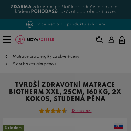
ZDARMA
zdravotní polštář k objednávce postele s
kódem
POHODA26
. Ukázat
podrobnosti akce.
Více než 500 produktů skladem
Napište,
co
hledáte...
Matrace pro alergiky za skvělé ceny
S antibakteriální pěnou
TVRDŠÍ ZDRAVOTNÍ MATRACE
BIOTHERM XXL, 25CM, 160KG, 2X
KOKOS, STUDENÁ PĚNA
13 recenzí
Skladem